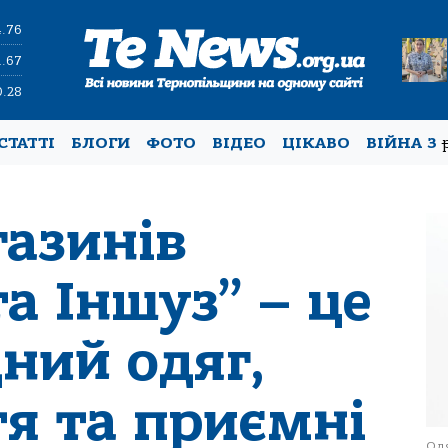
4.76
1.67
0.28
СТАТТІ
БЛОГИ
ФОТО
ВІДЕО
ЦІКАВО
ВІЙНА З
азинів
а Іншуз” – це
ний одяг,
тя та приємні
Одя