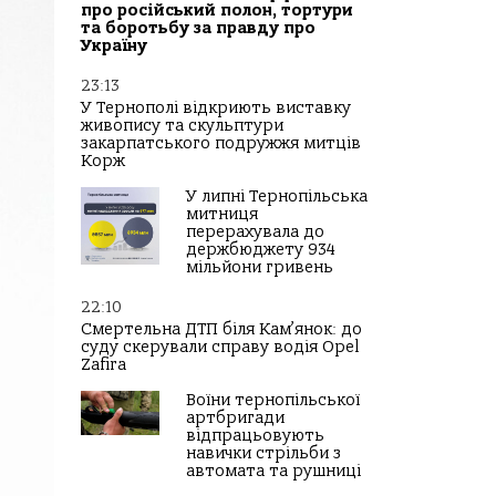
про російський полон, тортури
та боротьбу за правду про
Україну
23:13
У Тернополі відкриють виставку
живопису та скульптури
закарпатського подружжя митців
Корж
У липні Тернопільська
митниця
перерахувала до
держбюджету 934
мільйони гривень
22:10
Смертельна ДТП біля Кам’янок: до
суду скерували справу водія Opel
Zafira
Воїни тернопільської
артбригади
відпрацьовують
навички стрільби з
автомата та рушниці