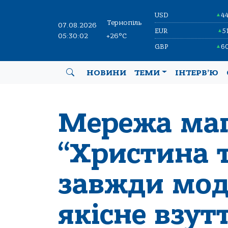
USD
4
▲
Тернопіль
07.08.2026
EUR
5
▲
05:30:03
+26°C
GBP
6
▲
НОВИНИ
ТЕМИ
ІНТЕРВ’Ю
Мережа маг
“Христина т
завжди мод
якісне взут