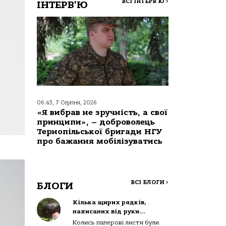
ВСІ ІНТЕРВ'Ю
>
ІНТЕРВ'Ю
06:43, 7 Серпня, 2026
«Я вибрав не зручність, а свої
принципи», – доброволець
Тернопільської бригади НГУ
про бажання мобілізуватись
ВСІ БЛОГИ
>
БЛОГИ
Кілька щирих рядків,
написаних від руки…
Колись паперові листи були