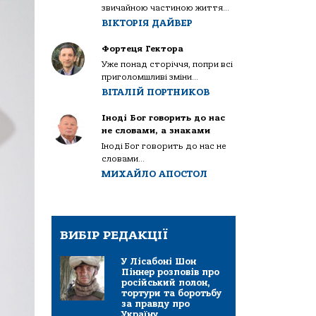
звичайною частиною життя...
ВІКТОРІЯ ДАЙВЕР
Фортеця Гектора
Уже понад сторіччя, попри всі
приголомшливі зміни...
ВІТАЛІЙ ПОРТНИКОВ
Іноді Бог говорить до нас
не словами, а знаками
Іноді Бог говорить до нас не
словами...
МИХАЙЛО АПОСТОЛ
ВИБІР РЕДАКЦІЇ
У Лісабоні Шон
Піннер розповів про
російський полон,
тортури та боротьбу
за правду про
Україну