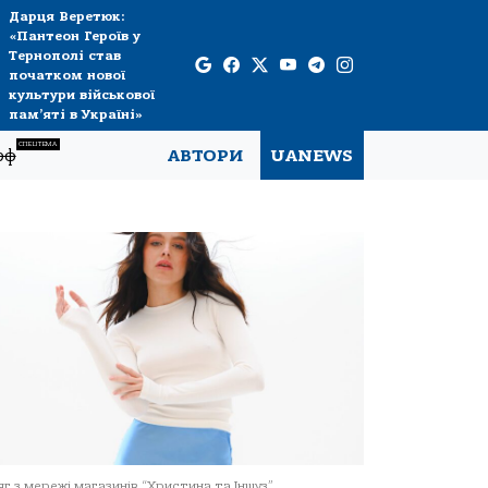
Дарця Веретюк:
«Пантеон Героїв у
Тернополі став
початком нової
культури військової
пам’яті в Україні»
СПЕЦТЕМА
рф
АВТОРИ
UANEWS
г з мережі магазинів “Христина та Іншуз”