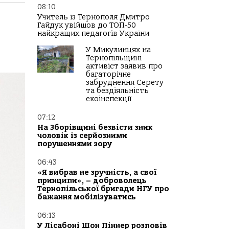
08:10
Учитель із Тернополя Дмитро
Гайдук увійшов до ТОП-50
найкращих педагогів України
У Микулинцях на
Тернопільщині
активіст заявив про
багаторічне
забруднення Серету
та бездіяльність
екоінспекції
07:12
На Зборівщині безвісти зник
чоловік із серйозними
порушеннями зору
06:43
«Я вибрав не зручність, а свої
принципи», – доброволець
Тернопільської бригади НГУ про
бажання мобілізуватись
06:13
У Лісабоні Шон Піннер розповів