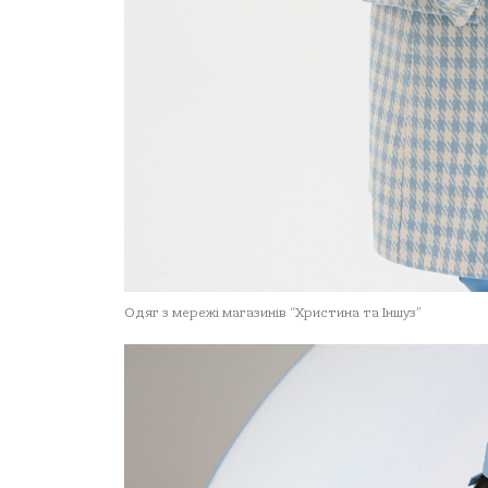
Одяг з мережі магазинів “Христина та Іншуз”