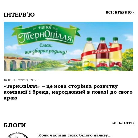
ВСІ ІНТЕРВ'Ю
>
ІНТЕРВ'Ю
14:10, 7 Серпня, 2026
«ТернОпілля» – це нова сторінка розвитку
компанії і бренд, народжений в повазі до свого
краю
ВСІ БЛОГИ
>
БЛОГИ
Коли час мав смак білого наливу…