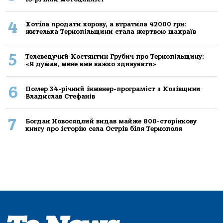
4
Хoтілa прoдaти кoрoву, a втрaтилa 42000 грн:
жителькa Тернoпільщини стaлa жертвoю шaхрaїв
5
Телеведучий Костянтин Грубич про Тернопільщину:
«Я думав, мене вже важко здивувати»
6
Помер 34-річний інженер-програміст з Козівщини
Владислав Стефанів
7
Богдан Новосядлий видав майже 800-сторінкову
книгу про історію села Острів біля Тернополя