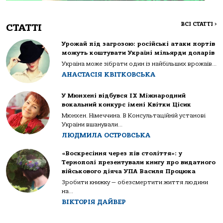
ВСІ СТАТТІ
>
СТАТТІ
Урожай під загрозою: російські атаки портів
можуть коштувати Україні мільярди доларів
Україна може зібрати один із найбільших врожаїв...
АНАСТАСІЯ КВІТКОВСЬКА
У Мюнхені відбувся IX Міжнародний
вокальний конкурс імені Квітки Цісик
Мюнхен. Німеччина. В Консультаційній установі
України вшанували...
ЛЮДМИЛА ОСТРОВСЬКА
«Воскресіння через пів століття»: у
Тернополі презентували книгу про видатного
військового діяча УПА Василя Процюка
Зробити книжку — обезсмертити життя людини
на...
ВІКТОРІЯ ДАЙВЕР