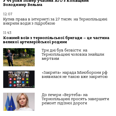
У 44 роки помер учасник АТО з Козівщини
Володимир Вельма
12:07
Купив права в інтернеті за 27 тисяч: на Тернопільщині
викрили водія з підробкою
11:43
Кожний воїн з тернопільської бригади – це частина
великої артилерійської родини
Три дні був безвісти: на
Тернопільщині чоловіка знайшли
мертвим
«Закрита» нарада Міноборони рф
виявилася не такою вже закритою
До печери «Вертеба» на
Тернопільщині просять завершити
ремонт під’їзної дороги