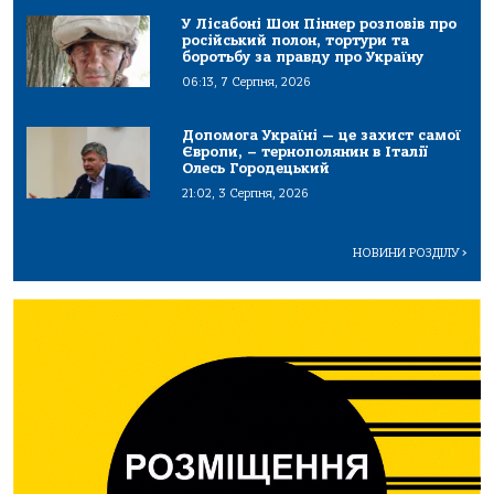
У Лісабоні Шон Піннер розповів про
російський полон, тортури та
боротьбу за правду про Україну
06:13, 7 Серпня, 2026
Допомога Україні — це захист самої
Європи, – тернополянин в Італії
Олесь Городецький
21:02, 3 Серпня, 2026
НОВИНИ РОЗДІЛУ
>