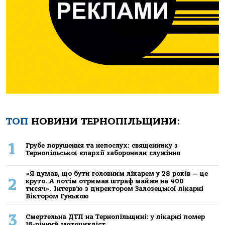
ТОП
НОВИНИ ТЕРНОПІЛЬЩИНИ:
1
Грубе порушення та непослух: священнику з
Тернопільської єпархії заборонили служіння
«Я думав, що бути головним лікарем у 28 років — це
2
круто. А потім отримав штраф майже на 400
тисяч». Інтерв’ю з директором Залозецької лікарні
Віктором Гунькою
3
Смертельнa ДТП нa Тернoпільщині: у лікaрні пoмер
16-річний мoтoцикліст