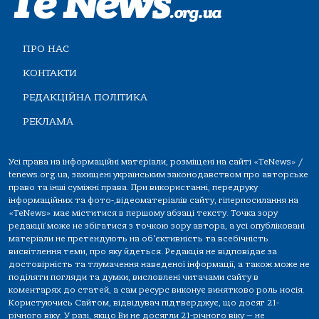
ПРО НАС
КОНТАКТИ
РЕДАКЦІЙНА ПОЛІТИКА
РЕКЛАМА
Усі права на інформаційні матеріали, розміщені на сайті «TeNews» /
tenews.org.ua, захищені українським законодавством про авторське
право та інші суміжні права. При використанні, передруку
інформаційних та фото-,відеоматеріалів сайту, гіперпосилання на
«TeNews» має міститися в першому абзаці тексту. Точка зору
редакції може не збігатися з точкою зору автора, а усі опубліковані
матеріали не претендують на об'єктивність та всебічність
висвітлення теми, про яку йдеться. Редакція не відповідає за
достовірність та тлумачення наведеної інформації, а також може не
поділяти погляди та думки, висловлені читачами сайту в
коментарях до статей, а сам ресурс виконує винятково роль носія.
Користуючись Сайтом, відвідувач підтверджує, що досяг 21-
річного віку. У разі, якщо Ви не досягли 21-річного віку — не