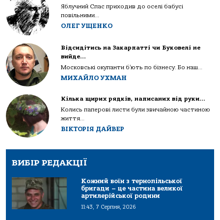
Яблучний Спас приходив до оселі бабусі
повільними...
ОЛЕГ УЩЕНКО
Відсидітись на Закарпатті чи Буковелі не
вийде…
Московські окупанти б’ють по бізнесу. Бо наш...
МИХАЙЛО УХМАН
Кілька щирих рядків, написаних від руки…
Колись паперові листи були звичайною частиною
життя...
ВІКТОРІЯ ДАЙВЕР
ВИБІР РЕДАКЦІЇ
Кожний воїн з тернопільської
бригади – це частина великої
артилерійської родини
11:43, 7 Серпня, 2026