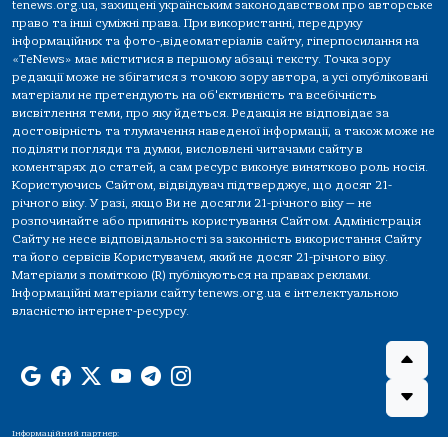
tenews.org.ua, захищені українським законодавством про авторське
право та інші суміжні права. При використанні, передруку
інформаційних та фото-,відеоматеріалів сайту, гіперпосилання на
«TeNews» має міститися в першому абзаці тексту. Точка зору
редакції може не збігатися з точкою зору автора, а усі опубліковані
матеріали не претендують на об'єктивність та всебічність
висвітлення теми, про яку йдеться. Редакція не відповідає за
достовірність та тлумачення наведеної інформації, а також може не
поділяти погляди та думки, висловлені читачами сайту в
коментарях до статей, а сам ресурс виконує винятково роль носія.
Користуючись Сайтом, відвідувач підтверджує, що досяг 21-
річного віку. У разі, якщо Ви не досягли 21-річного віку — не
розпочинайте або припиніть користування Сайтом. Адміністрація
Сайту не несе відповідальності за законність використання Сайту
та його сервісів Користувачем, який не досяг 21-річного віку.
Матеріали з поміткою (R) публікуються на правах реклами.
Інформаційні матеріали сайту tenews.org.ua є інтелектуальною
власністю інтернет-ресурсу.
Інформаційний партнер: