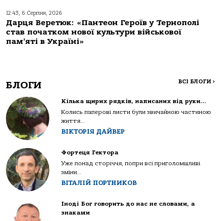
12:43, 6 Серпня, 2026
Дарця Веретюк: «Пантеон Героїв у Тернополі
став початком нової культури військової
пам’яті в Україні»
ВСІ БЛОГИ
>
БЛОГИ
Кілька щирих рядків, написаних від руки…
Колись паперові листи були звичайною частиною
життя...
ВІКТОРІЯ ДАЙВЕР
Фортеця Гектора
Уже понад сторіччя, попри всі приголомшливі
зміни...
ВІТАЛІЙ ПОРТНИКОВ
Іноді Бог говорить до нас не словами, а
знаками