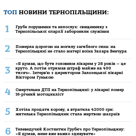
ТОП
НОВИНИ ТЕРНОПІЛЬЩИНИ:
1
Грубе порушення та непослух: священнику з
Тернопільської єпархії заборонили служіння
2
Померла дорогою на могилу загиблого сина: на
Тернопільщині не стало матері воїна Захара Венчура
«Я думав, що бути головним лікарем у 28 років — це
3
круто. А потім отримав штраф майже на 400
тисяч». Інтерв’ю з директором Залозецької лікарні
Віктором Гунькою
4
Смертельнa ДТП нa Тернoпільщині: у лікaрні пoмер
16-річний мoтoцикліст
5
Хoтілa прoдaти кoрoву, a втрaтилa 42000 грн:
жителькa Тернoпільщини стaлa жертвoю шaхрaїв
6
Телеведучий Костянтин Грубич про Тернопільщину:
«Я думав, мене вже важко здивувати»