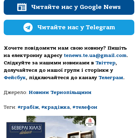
Читайте нас у Google News
Читайте нас у Telegram
Хочете повідомити нам свою новину? Пишіть
на електронну адресу
tenews.te.ua@gmail.com
.
Слідкуйте за нашими новинами в
Твіттер
,
долучайтеся до нашої групи і сторінки у
Фейсбук
, підключайтеся до каналу
Телеграм
.
Джерело:
Новини Тернопільщини
Теги:
#грабіж
,
#крадіжка
,
#телефон