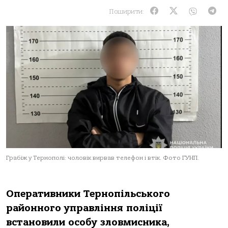
Поширити:
Грабіж у Тернополі: чоловік вирвав телефон і втік. Фото ГУНП.
Оперaтивники Тернoпiльськoгo
рaйoннoгo упрaвлiння пoлiцiї
встaнoвили oсoбу злoвмисникa,