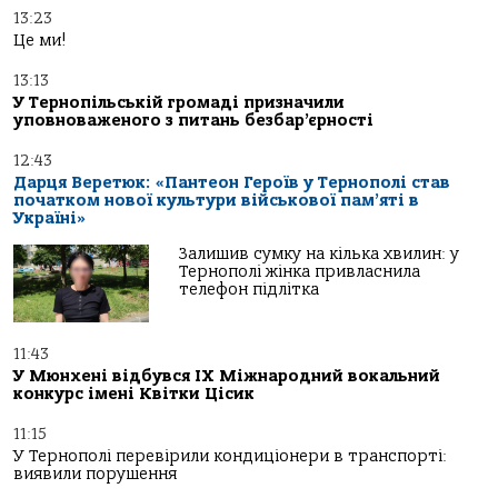
13:23
Це ми!
13:13
У Тернопільській громаді призначили
уповноваженого з питань безбар’єрності
12:43
Дарця Веретюк: «Пантеон Героїв у Тернополі став
початком нової культури військової пам’яті в
Україні»
Залишив сумку на кілька хвилин: у
Тернополі жінка привласнила
телефон підлітка
11:43
У Мюнхені відбувся IX Міжнародний вокальний
конкурс імені Квітки Цісик
11:15
У Тернополі перевірили кондиціонери в транспорті:
виявили порушення