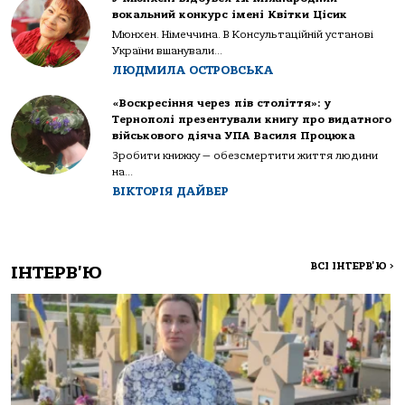
вокальний конкурс імені Квітки Цісик
Мюнхен. Німеччина. В Консультаційній установі
України вшанували...
ЛЮДМИЛА ОСТРОВСЬКА
«Воскресіння через пів століття»: у
Тернополі презентували книгу про видатного
військового діяча УПА Василя Процюка
Зробити книжку — обезсмертити життя людини
на...
ВІКТОРІЯ ДАЙВЕР
ВСІ ІНТЕРВ'Ю
>
ІНТЕРВ'Ю