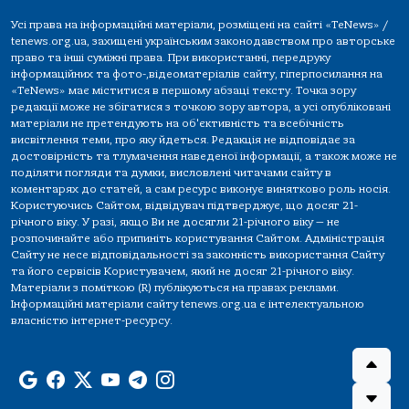
Усі права на інформаційні матеріали, розміщені на сайті «TeNews» /
tenews.org.ua, захищені українським законодавством про авторське
право та інші суміжні права. При використанні, передруку
інформаційних та фото-,відеоматеріалів сайту, гіперпосилання на
«TeNews» має міститися в першому абзаці тексту. Точка зору
редакції може не збігатися з точкою зору автора, а усі опубліковані
матеріали не претендують на об'єктивність та всебічність
висвітлення теми, про яку йдеться. Редакція не відповідає за
достовірність та тлумачення наведеної інформації, а також може не
поділяти погляди та думки, висловлені читачами сайту в
коментарях до статей, а сам ресурс виконує винятково роль носія.
Користуючись Сайтом, відвідувач підтверджує, що досяг 21-
річного віку. У разі, якщо Ви не досягли 21-річного віку — не
розпочинайте або припиніть користування Сайтом. Адміністрація
Сайту не несе відповідальності за законність використання Сайту
та його сервісів Користувачем, який не досяг 21-річного віку.
Матеріали з поміткою (R) публікуються на правах реклами.
Інформаційні матеріали сайту tenews.org.ua є інтелектуальною
власністю інтернет-ресурсу.