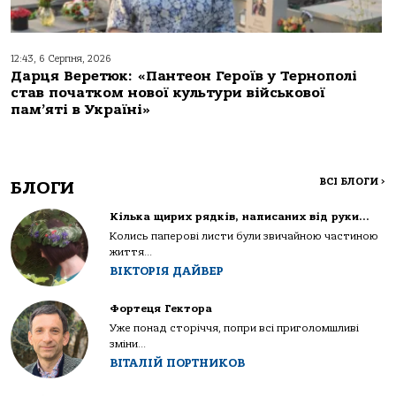
12:43, 6 Серпня, 2026
Дарця Веретюк: «Пантеон Героїв у Тернополі
став початком нової культури військової
пам’яті в Україні»
ВСІ БЛОГИ
>
БЛОГИ
Кілька щирих рядків, написаних від руки…
Колись паперові листи були звичайною частиною
життя...
ВІКТОРІЯ ДАЙВЕР
Фортеця Гектора
Уже понад сторіччя, попри всі приголомшливі
зміни...
ВІТАЛІЙ ПОРТНИКОВ