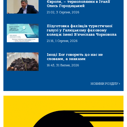
Європи, – тернополянин в Італії
Олесь Городецький
21:02, 3 Серпня, 2026
Підготовка фахівців туристичної
галузі у Галицькому фаховому
коледж імені В’ячеслава Чорновола
21:16, 1 Серпня, 2026
Іноді Бог говорить до нас не
словами, а знаками
16:43, 31 Липня, 2026
НОВИНИ РОЗДІЛУ
>