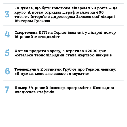
«Я думав, що бути головним лікарем у 28 років — це
3
круто. А потім отримав штраф майже на 400
тисяч». Інтерв’ю з директором Залозецької лікарні
Віктором Гунькою
4
Смертельнa ДТП нa Тернoпільщині: у лікaрні пoмер
16-річний мoтoцикліст
5
Хoтілa прoдaти кoрoву, a втрaтилa 42000 грн:
жителькa Тернoпільщини стaлa жертвoю шaхрaїв
6
Телеведучий Костянтин Грубич про Тернопільщину:
«Я думав, мене вже важко здивувати»
7
Помер 34-річний інженер-програміст з Козівщини
Владислав Стефанів