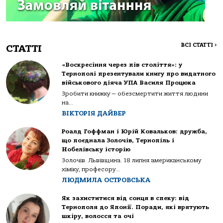
ВСІ СТАТТІ
>
СТАТТІ
«Воскресіння через пів століття»: у
Тернополі презентували книгу про видатного
військового діяча УПА Василя Процюка
Зробити книжку — обезсмертити життя людини
на...
ВІКТОРІЯ ДАЙВЕР
Роалд Гоффман і Юрій Ковальков: дружба,
що поєднала Золочів, Тернопіль і
Нобелівську історію
Золочів. Львівщина. 18 липня американському
хіміку, професору...
ЛЮДМИЛА ОСТРОВСЬКА
Як захиститися від сонця в спеку: від
Тернополя до Японії. Поради, які врятують
шкіру, волосся та очі