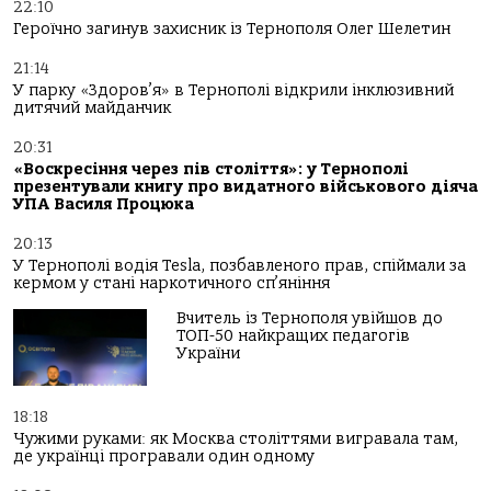
22:10
Героїчно загинув захисник із Тернополя Олег Шелетин
21:14
У парку «Здоров’я» в Тернополі відкрили інклюзивний
дитячий майданчик
20:31
«Воскресіння через пів століття»: у Тернополі
презентували книгу про видатного військового діяча
УПА Василя Процюка
20:13
У Тернополі водія Tesla, позбавленого прав, спіймали за
кермом у стані наркотичного сп’яніння
Вчитель із Тернополя увійшов до
ТОП-50 найкращих педагогів
України
18:18
Чужими руками: як Москва століттями вигравала там,
де українці програвали один одному