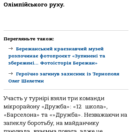
Олімпійського руху.
Перегляньте також:
Бережанський краєзнавчий музей
розпочинає фотопроєкт «Зупинені та
збережені… Фотоісторія Бережан»
Героїчно загинув захисник із Тернополя
Олег Шелетин
Участь у турнірі взяли три команди
мікрорайону «Дружба»: «12 школа»,
«Барселона» та «»Дружба». Незважаючи на
запеклу боротьбу, на майданчику
панувала взаємна повага, адже це