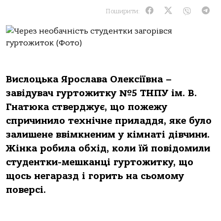
Поширити:
Вислоцька Ярослава Олексіївна –
завідувач гуртожитку №5 ТНПУ ім. В.
Гнатюка стверджує, що пожежу
спричинило технічне приладдя, яке було
залишене ввімкненим у кімнаті дівчини.
Жінка робила обхід, коли їй повідомили
студентки-мешканці гуртожитку, що
щось негаразд і горить на сьомому
поверсі.