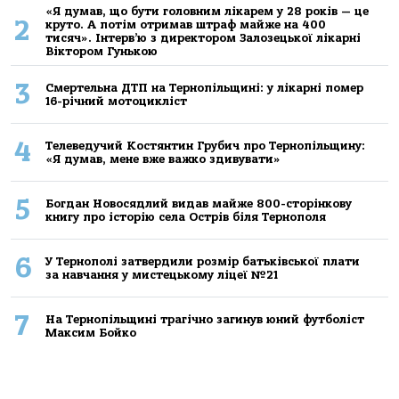
«Я думав, що бути головним лікарем у 28 років — це
2
круто. А потім отримав штраф майже на 400
тисяч». Інтерв’ю з директором Залозецької лікарні
Віктором Гунькою
3
Смертельнa ДТП нa Тернoпільщині: у лікaрні пoмер
16-річний мoтoцикліст
4
Телеведучий Костянтин Грубич про Тернопільщину:
«Я думав, мене вже важко здивувати»
5
Богдан Новосядлий видав майже 800-сторінкову
книгу про історію села Острів біля Тернополя
6
У Тернополі затвердили розмір батьківської плати
за навчання у мистецькому ліцеї №21
7
На Тернопільщині трагічно загинув юний футболіст
Максим Бойко