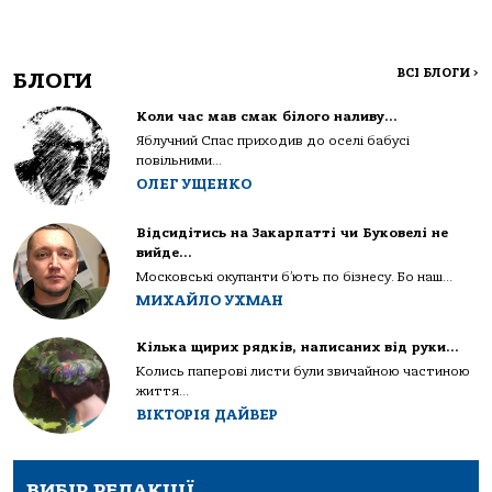
ВСІ БЛОГИ
>
БЛОГИ
Коли час мав смак білого наливу…
Яблучний Спас приходив до оселі бабусі
повільними...
ОЛЕГ УЩЕНКО
Відсидітись на Закарпатті чи Буковелі не
вийде…
Московські окупанти б’ють по бізнесу. Бо наш...
МИХАЙЛО УХМАН
Кілька щирих рядків, написаних від руки…
Колись паперові листи були звичайною частиною
життя...
ВІКТОРІЯ ДАЙВЕР
ВИБІР РЕДАКЦІЇ