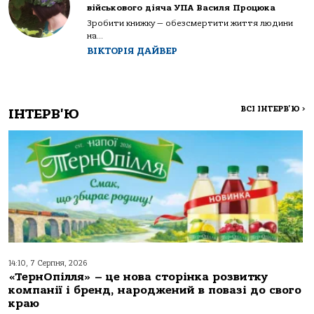
військового діяча УПА Василя Процюка
Зробити книжку — обезсмертити життя людини
на...
ВІКТОРІЯ ДАЙВЕР
ВСІ ІНТЕРВ'Ю
>
ІНТЕРВ'Ю
14:10, 7 Серпня, 2026
«ТернОпілля» – це нова сторінка розвитку
компанії і бренд, народжений в повазі до свого
краю