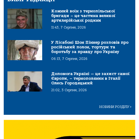
Кожний воїн з тернопільської
бригади – це частина великої
артилерійської родини
11:43, 7 Серпня, 2026
У Лісабоні Шон Піннер розповів про
російський полон, тортури та
боротьбу за правду про Україну
06:13, 7 Серпня, 2026
Допомога Україні — це захист самої
Європи, – тернополянин в Італії
Олесь Городецький
21:02, 3 Серпня, 2026
НОВИНИ РОЗДІЛУ
>