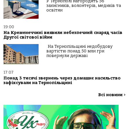
У Тернополі нагородять 56
захисників, волонтерів, медиків та
освітян
19:00
На Кременеччині виявили небезпечний снаряд часів
Другої світової війни
На Тернопільщині недобудову
вартістю понад 50 млн грн
повернули державі
17:07
Понад 3 тисячі звернень через домашнє насильство
зафіксували на Тернопільщині
Всі новини
>