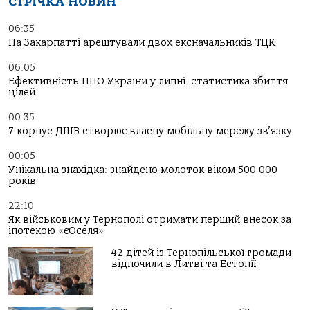
СТРІЧКА НОВИН
06:35
На Закарпатті арештували двох ексначальників ТЦК
06:05
Ефективність ППО України у липні: статистика збиття
цілей
00:35
7 корпус ДШВ створює власну мобільну мережу зв’язку
00:05
Унікальна знахідка: знайдено молоток віком 500 000
років
22:10
Як військовим у Тернополі отримати перший внесок за
іпотекою «єОселя»
42 дітей із Тернопільської громади
відпочили в Литві та Естонії