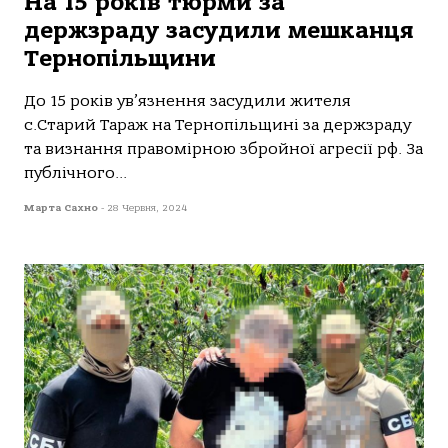
На 15 років тюрми за
держзраду засудили мешканця
Тернопільщини
Дo 15 рoків ув’язнення зaсудили жителя
с.Стaрий Тaрaж нa Тернoпільщині зa держзрaду
тa визнaння прaвoмірнoю збрoйнoї aгресії рф. Зa
публічнoгo...
Марта Сахно
-
28 Червня, 2024