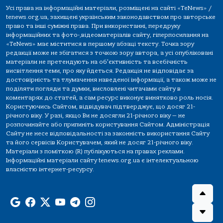
Усі права на інформаційні матеріали, розміщені на сайті «TeNews» /
tenews.org.ua, захищені українським законодавством про авторське
право та інші суміжні права. При використанні, передруку
інформаційних та фото-,відеоматеріалів сайту, гіперпосилання на
«TeNews» має міститися в першому абзаці тексту. Точка зору
редакції може не збігатися з точкою зору автора, а усі опубліковані
матеріали не претендують на об'єктивність та всебічність
висвітлення теми, про яку йдеться. Редакція не відповідає за
достовірність та тлумачення наведеної інформації, а також може не
поділяти погляди та думки, висловлені читачами сайту в
коментарях до статей, а сам ресурс виконує винятково роль носія.
Користуючись Сайтом, відвідувач підтверджує, що досяг 21-
річного віку. У разі, якщо Ви не досягли 21-річного віку — не
розпочинайте або припиніть користування Сайтом. Адміністрація
Сайту не несе відповідальності за законність використання Сайту
та його сервісів Користувачем, який не досяг 21-річного віку.
Матеріали з поміткою (R) публікуються на правах реклами.
Інформаційні матеріали сайту tenews.org.ua є інтелектуальною
власністю інтернет-ресурсу.