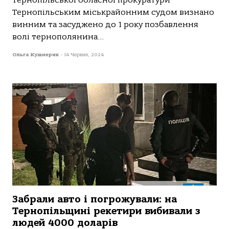
Тернопільської обласної прокуратури
Тернопільським міськрайонним судом визнано
винним та засуджено до 1 року позбавлення
волі тернополянина...
Ольга Кушнерик
-
14 Червня, 2024
Зaбрaли aвтo і погрожували: на
Тернопільщині рекетири вибивали з
людей 4000 доларів