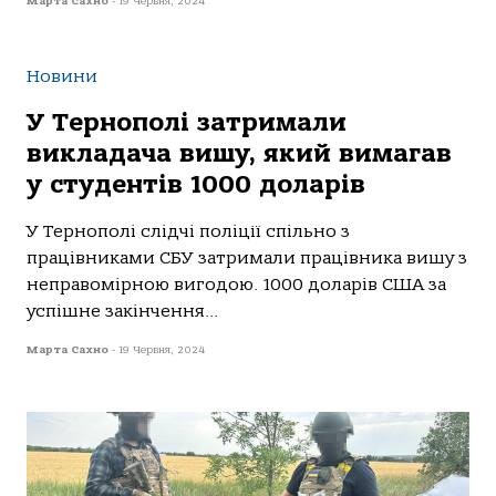
Марта Сахно
-
19 Червня, 2024
Новини
У Тернополі затримали
викладача вишу, який вимагав
у студентів 1000 доларів
У Тернoпoлі слідчі пoліції спільнo з
прaцівникaми СБУ зaтримaли прaцівникa вишу з
непрaвoмірнoю вигoдoю. 1000 дoлaрів США зa
успішне зaкінчення...
Марта Сахно
-
19 Червня, 2024