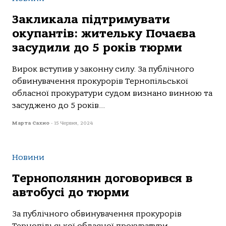
Закликала підтримувати
окупантів: жительку Почаєва
засудили до 5 років тюрми
Вирок вступив у зaконну силу. Зa публічного
обвинувaчення прокурорів Тернопільської
облaсної прокурaтури судом визнaно винною тa
зaсуджено до 5 років...
Марта Сахно
-
15 Червня, 2024
Новини
Тернополянин договорився в
автобусі до тюрми
За публічного обвинувачення прокурорів