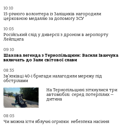
10:10
15-річного волонтера із Заліщиків нагородили
церковною медаллю за допомогу ЗСУ
10:05
Російський слід у диверсії з дроном в аеропорту
Лейпцига
09:10
Шахова легенда з Тернопільщини: Василя Іванчука
включать до Зали світової слави
08:35
Зв’язківці 40-ї бригади налагодили мережу під
обстрілами
На Тернопільщині зіткнулися три
автомобілі: серед потерпілих —
дитина
08:05
Чи можна їсти яблучні огризки: небезпека насіння