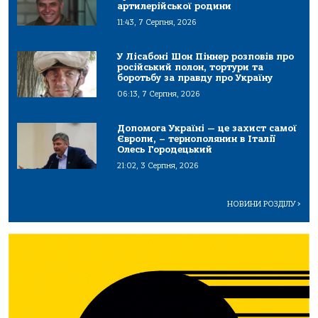
артилерійської родини
11:43, 7 Серпня, 2026
У Лісабоні Шон Піннер розповів про
російський полон, тортури та
боротьбу за правду про Україну
06:13, 7 Серпня, 2026
Допомога Україні — це захист самої
Європи, – тернополянин в Італії
Олесь Городецький
21:02, 3 Серпня, 2026
НОВИНИ РОЗДІЛУ
>