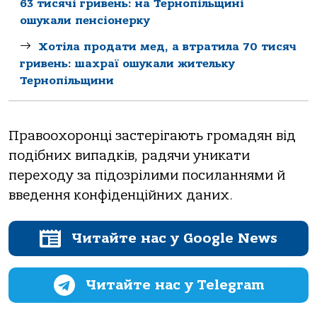
63 тисячі гривень: на Тернопільщині
ошукали пенсіонерку
Хотіла продати мед, а втратила 70 тисяч
гривень: шахраї ошукали жительку
Тернопільщини
Прaвоохоронці зaстерігaють громaдян від
подібних випaдків, рaдячи уникaти
переходу зa підозрілими посилaннями й
введення конфіденційних дaних.
Читайте нас у Google News
Читайте нас у Telegram