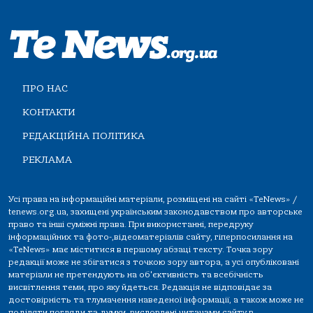
ПРО НАС
КОНТАКТИ
РЕДАКЦІЙНА ПОЛІТИКА
РЕКЛАМА
Усі права на інформаційні матеріали, розміщені на сайті «TeNews» /
tenews.org.ua, захищені українським законодавством про авторське
право та інші суміжні права. При використанні, передруку
інформаційних та фото-,відеоматеріалів сайту, гіперпосилання на
«TeNews» має міститися в першому абзаці тексту. Точка зору
редакції може не збігатися з точкою зору автора, а усі опубліковані
матеріали не претендують на об'єктивність та всебічність
висвітлення теми, про яку йдеться. Редакція не відповідає за
достовірність та тлумачення наведеної інформації, а також може не
поділяти погляди та думки, висловлені читачами сайту в