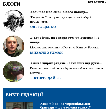
ВСІ БЛОГИ
>
БЛОГИ
Коли час мав смак білого наливу…
Яблучний Спас приходив до оселі бабусі
повільними...
ОЛЕГ УЩЕНКО
Відсидітись на Закарпатті чи Буковелі не
вийде…
Московські окупанти б’ють по бізнесу. Бо наш...
МИХАЙЛО УХМАН
Кілька щирих рядків, написаних від руки…
Колись паперові листи були звичайною частиною
життя...
ВІКТОРІЯ ДАЙВЕР
ВИБІР РЕДАКЦІЇ
Кожний воїн з тернопільської
бригади – це частина великої