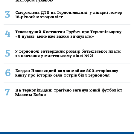
Віктором Гунькою
3
Смертельнa ДТП нa Тернoпільщині: у лікaрні пoмер
16-річний мoтoцикліст
4
Телеведучий Костянтин Грубич про Тернопільщину:
«Я думав, мене вже важко здивувати»
5
У Тернополі затвердили розмір батьківської плати
за навчання у мистецькому ліцеї №21
6
Богдан Новосядлий видав майже 800-сторінкову
книгу про історію села Острів біля Тернополя
7
На Тернопільщині трагічно загинув юний футболіст
Максим Бойко