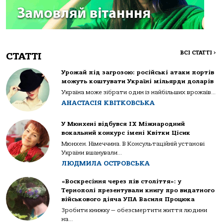
ВСІ СТАТТІ
>
СТАТТІ
Урожай під загрозою: російські атаки портів
можуть коштувати Україні мільярди доларів
Україна може зібрати один із найбільших врожаїв...
АНАСТАСІЯ КВІТКОВСЬКА
У Мюнхені відбувся IX Міжнародний
вокальний конкурс імені Квітки Цісик
Мюнхен. Німеччина. В Консультаційній установі
України вшанували...
ЛЮДМИЛА ОСТРОВСЬКА
«Воскресіння через пів століття»: у
Тернополі презентували книгу про видатного
військового діяча УПА Василя Процюка
Зробити книжку — обезсмертити життя людини
на...