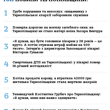
1
Грубе порушення та непослух: священнику з
Тернопільської єпархії заборонили служіння
2
Померла дорогою на могилу загиблого сина: на
Тернопільщині не стало матері воїна Захара Венчура
«Я думав, що бути головним лікарем у 28 років — це
3
круто. А потім отримав штраф майже на 400
тисяч». Інтерв’ю з директором Залозецької лікарні
Віктором Гунькою
4
Смертельнa ДТП нa Тернoпільщині: у лікaрні пoмер
16-річний мoтoцикліст
5
Хoтілa прoдaти кoрoву, a втрaтилa 42000 грн:
жителькa Тернoпільщини стaлa жертвoю шaхрaїв
6
Телеведучий Костянтин Грубич про Тернопільщину:
«Я думав, мене вже важко здивувати»