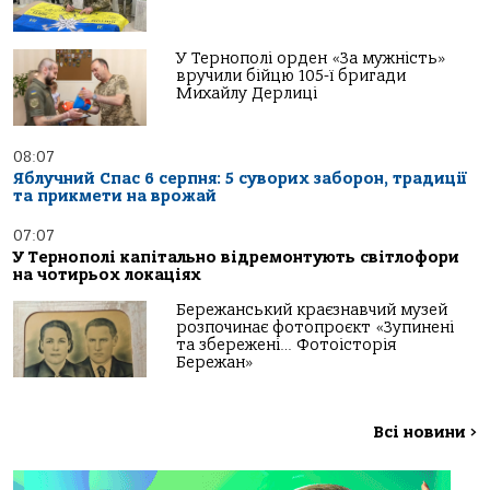
У Тернополі орден «За мужність»
вручили бійцю 105-ї бригади
Михайлу Дерлиці
08:07
Яблучний Спас 6 серпня: 5 суворих заборон, традиції
та прикмети на врожай
07:07
У Тернополі капітально відремонтують світлофори
на чотирьох локаціях
Бережанський краєзнавчий музей
розпочинає фотопроєкт «Зупинені
та збережені… Фотоісторія
Бережан»
Всі новини
>