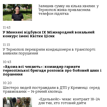
Залишив сумку на кілька хвилин: у
Тернополі жінка привласнила
телефон підлітка
11:43
У Мюнхені відбувся IX Міжнародний вокальний
конкурс імені Квітки Цісик
11:15
У Тернополі перевірили кондиціонери в транспорті:
виявили порушення
10:43
«Вдома всі чекають»: командир гармати
тернопілської бригади розповів про бойовий шлях і
поранення
10:20
Шестеро людей постраждали в ДТП у Кременці: серед
травмованих — 14-річний хлопець
«Едельвейс» чекає: контракт 18–24
для тих, хто готовий діяти