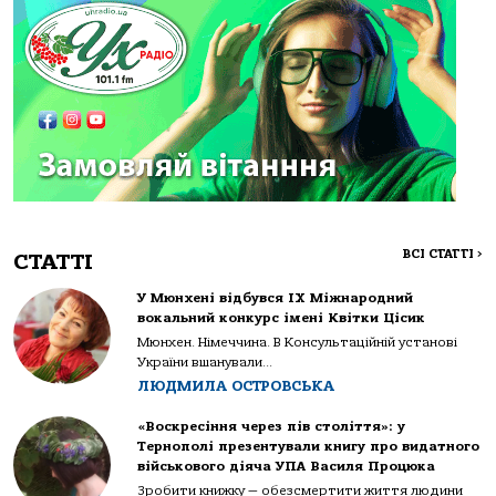
ВСІ СТАТТІ
>
СТАТТІ
У Мюнхені відбувся IX Міжнародний
вокальний конкурс імені Квітки Цісик
Мюнхен. Німеччина. В Консультаційній установі
України вшанували...
ЛЮДМИЛА ОСТРОВСЬКА
«Воскресіння через пів століття»: у
Тернополі презентували книгу про видатного
військового діяча УПА Василя Процюка
Зробити книжку — обезсмертити життя людини