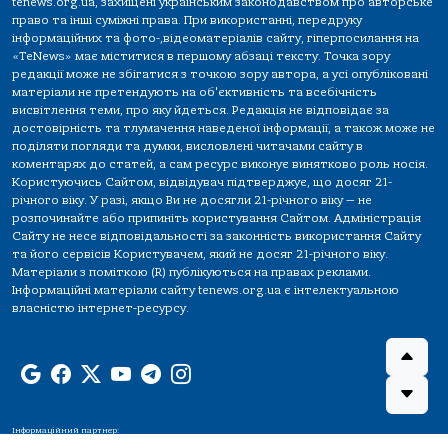
tenews.org.ua, захищені українським законодавством про авторське
право та інші суміжні права. При використанні, передруку
інформаційних та фото-,відеоматеріалів сайту, гіперпосилання на
«TeNews» має міститися в першому абзаці тексту. Точка зору
редакції може не збігатися з точкою зору автора, а усі опубліковані
матеріали не претендують на об'єктивність та всебічність
висвітлення теми, про яку йдеться. Редакція не відповідає за
достовірність та тлумачення наведеної інформації, а також може не
поділяти погляди та думки, висловлені читачами сайту в
коментарях до статей, а сам ресурс виконує винятково роль носія.
Користуючись Сайтом, відвідувач підтверджує, що досяг 21-
річного віку. У разі, якщо Ви не досягли 21-річного віку — не
розпочинайте або припиніть користування Сайтом. Адміністрація
Сайту не несе відповідальності за законність використання Сайту
та його сервісів Користувачем, який не досяг 21-річного віку.
Матеріали з поміткою (R) публікуються на правах реклами.
Інформаційні матеріали сайту tenews.org.ua є інтелектуальною
власністю інтернет-ресурсу.
Інформаційний партнер: