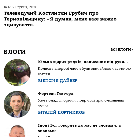
14:12, 2 Серпня, 2026
Телеведучий Костянтин Грубич про
Тернопільщину: «Я думав, мене вже важко
здивувати»
ВСІ БЛОГИ
>
БЛОГИ
Кілька щирих рядків, написаних від руки…
Колись паперові листи були звичайною частиною
життя...
ВІКТОРІЯ ДАЙВЕР
Фортеця Гектора
Уже понад сторіччя, попри всі приголомшливі
зміни...
ВІТАЛІЙ ПОРТНИКОВ
Іноді Бог говорить до нас не словами, а
знаками