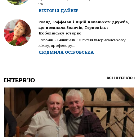
на...
ВІКТОРІЯ ДАЙВЕР
Роалд Гоффман і Юрій Ковальков: дружба,
що поєднала Золочів, Тернопіль і
Нобелівську історію
Золочів. Львівщина. 18 липня американському
хіміку, професору...
ЛЮДМИЛА ОСТРОВСЬКА
ВСІ ІНТЕРВ'Ю
>
ІНТЕРВ'Ю