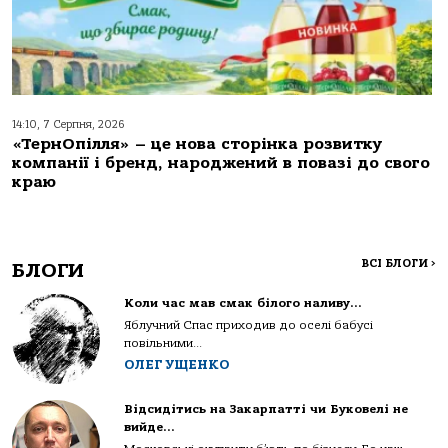
14:10, 7 Серпня, 2026
«ТернОпілля» – це нова сторінка розвитку
компанії і бренд, народжений в повазі до свого
краю
ВСІ БЛОГИ
>
БЛОГИ
Коли час мав смак білого наливу…
Яблучний Спас приходив до оселі бабусі
повільними...
ОЛЕГ УЩЕНКО
Відсидітись на Закарпатті чи Буковелі не
вийде…