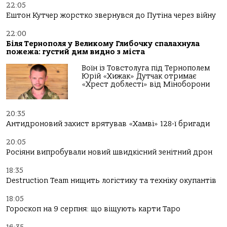
22:05
Ештон Кутчер жорстко звернувся до Путіна через війну
22:00
Біля Тернополя у Великому Глибочку спалахнула
пожежа: густий дим видно з міста
Воїн із Товстолуга під Тернополем
Юрій «Хижак» Дутчак отримає
«Хрест доблесті» від Міноборони
20:35
Антидроновий захист врятував «Хамві» 128-ї бригади
20:05
Росіяни випробували новий швидкісний зенітний дрон
18:35
Destruction Team нищить логістику та техніку окупантів
18:05
Гороскоп на 9 серпня: що віщують карти Таро