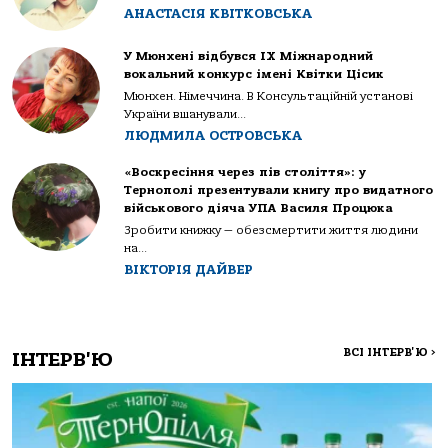
АНАСТАСІЯ КВІТКОВСЬКА
У Мюнхені відбувся IX Міжнародний
вокальний конкурс імені Квітки Цісик
Мюнхен. Німеччина. В Консультаційній установі
України вшанували...
ЛЮДМИЛА ОСТРОВСЬКА
«Воскресіння через пів століття»: у
Тернополі презентували книгу про видатного
військового діяча УПА Василя Процюка
Зробити книжку — обезсмертити життя людини
на...
ВІКТОРІЯ ДАЙВЕР
ВСІ ІНТЕРВ'Ю
>
ІНТЕРВ'Ю