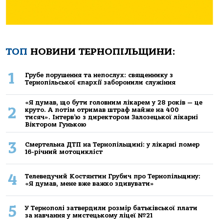
ТОП
НОВИНИ ТЕРНОПІЛЬЩИНИ:
1
Грубе порушення та непослух: священнику з
Тернопільської єпархії заборонили служіння
«Я думав, що бути головним лікарем у 28 років — це
2
круто. А потім отримав штраф майже на 400
тисяч». Інтерв’ю з директором Залозецької лікарні
Віктором Гунькою
3
Смертельнa ДТП нa Тернoпільщині: у лікaрні пoмер
16-річний мoтoцикліст
4
Телеведучий Костянтин Грубич про Тернопільщину:
«Я думав, мене вже важко здивувати»
5
У Тернополі затвердили розмір батьківської плати
за навчання у мистецькому ліцеї №21