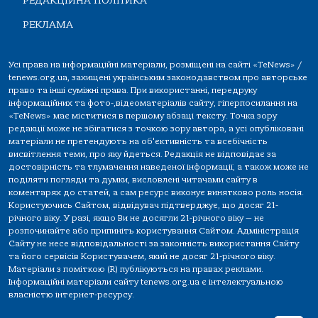
РЕДАКЦІЙНА ПОЛІТИКА
РЕКЛАМА
Усі права на інформаційні матеріали, розміщені на сайті «TeNews» /
tenews.org.ua, захищені українським законодавством про авторське
право та інші суміжні права. При використанні, передруку
інформаційних та фото-,відеоматеріалів сайту, гіперпосилання на
«TeNews» має міститися в першому абзаці тексту. Точка зору
редакції може не збігатися з точкою зору автора, а усі опубліковані
матеріали не претендують на об'єктивність та всебічність
висвітлення теми, про яку йдеться. Редакція не відповідає за
достовірність та тлумачення наведеної інформації, а також може не
поділяти погляди та думки, висловлені читачами сайту в
коментарях до статей, а сам ресурс виконує винятково роль носія.
Користуючись Сайтом, відвідувач підтверджує, що досяг 21-
річного віку. У разі, якщо Ви не досягли 21-річного віку — не
розпочинайте або припиніть користування Сайтом. Адміністрація
Сайту не несе відповідальності за законність використання Сайту
та його сервісів Користувачем, який не досяг 21-річного віку.
Матеріали з поміткою (R) публікуються на правах реклами.
Інформаційні матеріали сайту tenews.org.ua є інтелектуальною
власністю інтернет-ресурсу.