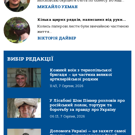
Московські окупанти б’ють по бізнесу. Бо наш...
МИХАЙЛО УХМАН
Кілька щирих рядків, написаних від руки…
Колись паперові листи були звичайною частиною
життя...
ВІКТОРІЯ ДАЙВЕР
ВИБІР РЕДАКЦІЇ
Кожний воїн з тернопільської
бригади – це частина великої
артилерійської родини
11:43, 7 Серпня, 2026
У Лісабоні Шон Піннер розповів про
російський полон, тортури та
боротьбу за правду про Україну
06:13, 7 Серпня, 2026
Допомога Україні — це захист самої