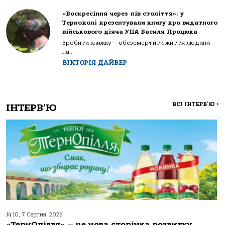
«Воскресіння через пів століття»: у
Тернополі презентували книгу про видатного
військового діяча УПА Василя Процюка
Зробити книжку — обезсмертити життя людини
на...
ВІКТОРІЯ ДАЙВЕР
ВСІ ІНТЕРВ'Ю
>
ІНТЕРВ'Ю
14:10, 7 Серпня, 2026
«ТернОпілля» – це нова сторінка розвитку