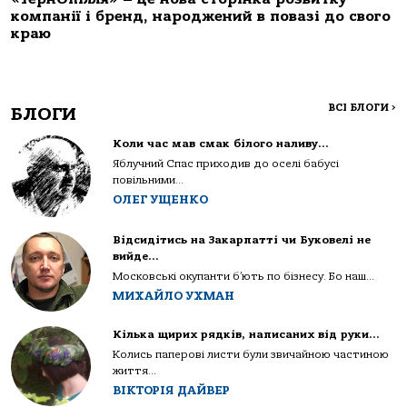
компанії і бренд, народжений в повазі до свого
краю
ВСІ БЛОГИ
>
БЛОГИ
Коли час мав смак білого наливу…
Яблучний Спас приходив до оселі бабусі
повільними...
ОЛЕГ УЩЕНКО
Відсидітись на Закарпатті чи Буковелі не
вийде…
Московські окупанти б’ють по бізнесу. Бо наш...
МИХАЙЛО УХМАН
Кілька щирих рядків, написаних від руки…
Колись паперові листи були звичайною частиною
життя...
ВІКТОРІЯ ДАЙВЕР