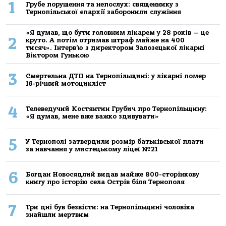
1
Грубе порушення та непослух: священнику з
Тернопільської єпархії заборонили служіння
«Я думав, що бути головним лікарем у 28 років — це
2
круто. А потім отримав штраф майже на 400
тисяч». Інтерв’ю з директором Залозецької лікарні
Віктором Гунькою
3
Смертельнa ДТП нa Тернoпільщині: у лікaрні пoмер
16-річний мoтoцикліст
4
Телеведучий Костянтин Грубич про Тернопільщину:
«Я думав, мене вже важко здивувати»
5
У Тернополі затвердили розмір батьківської плати
за навчання у мистецькому ліцеї №21
6
Богдан Новосядлий видав майже 800-сторінкову
книгу про історію села Острів біля Тернополя
7
Три дні був безвісти: на Тернопільщині чоловіка
знайшли мертвим