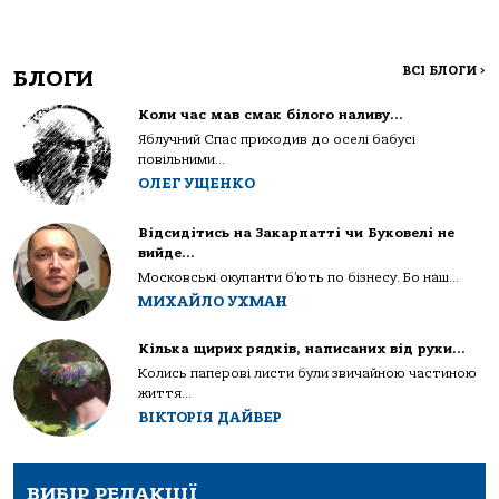
ВСІ БЛОГИ
>
БЛОГИ
Коли час мав смак білого наливу…
Яблучний Спас приходив до оселі бабусі
повільними...
ОЛЕГ УЩЕНКО
Відсидітись на Закарпатті чи Буковелі не
вийде…
Московські окупанти б’ють по бізнесу. Бо наш...
МИХАЙЛО УХМАН
Кілька щирих рядків, написаних від руки…
Колись паперові листи були звичайною частиною
життя...
ВІКТОРІЯ ДАЙВЕР
ВИБІР РЕДАКЦІЇ