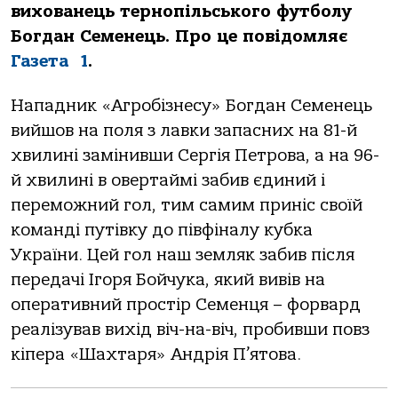
вихованець тернопільського футболу
Богдан Семенець. Про це повідомляє
Газета 1
.
Нападник «Агробізнесу» Богдан Семенець
вийшов на поля з лавки запасних на 81-й
хвилині замінивши Сергія Петрова, а на 96-
й хвилині в овертаймі забив єдиний і
переможний гол, тим самим приніс своїй
команді путівку до півфіналу кубка
України. Цей гол наш земляк забив після
передачі Ігоря Бойчука, який вивів на
оперативний простір Семенця – форвард
реалізував вихід віч-на-віч, пробивши повз
кіпера «Шахтаря» Андрія П’ятова.