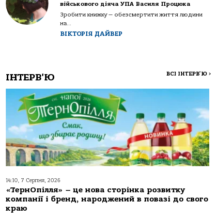
військового діяча УПА Василя Процюка
Зробити книжку — обезсмертити життя людини
на...
ВІКТОРІЯ ДАЙВЕР
ВСІ ІНТЕРВ'Ю
>
ІНТЕРВ'Ю
14:10, 7 Серпня, 2026
«ТернОпілля» – це нова сторінка розвитку
компанії і бренд, народжений в повазі до свого
краю