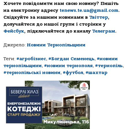
Хочете повідомити нам свою новину? Пишіть
на електронну адресу
tenews.te.ua@gmail.com
.
Слідкуйте за нашими новинами в
Твіттер
,
долучайтеся до нашої групи і сторінки у
Фейсбук
, підключайтеся до каналу
Телеграм
.
Джерело:
Новини Тернопільщини
Теги:
#агробізнес
,
#Богдан Семенець
,
#новини
тернопільщини
,
#новини тернополя
,
#тернопіль
,
#тернопільські новини
,
#футбол
,
#шахтар