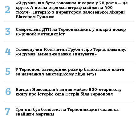
«Я думав, що бути головним лікарем у 28 років — це
2
круто. А потім отримав штраф майже на 400
тисяч». Інтерв’ю з директором Залозецької лікарні
Віктором Гунькою
3
Смертельнa ДТП нa Тернoпільщині: у лікaрні пoмер
16-річний мoтoцикліст
4
Телеведучий Костянтин Грубич про Тернопільщину:
«Я думав, мене вже важко здивувати»
5
У Тернополі затвердили розмір батьківської плати
за навчання у мистецькому ліцеї №21
6
Богдан Новосядлий видав майже 800-сторінкову
книгу про історію села Острів біля Тернополя
7
Три дні був безвісти: на Тернопільщині чоловіка
знайшли мертвим