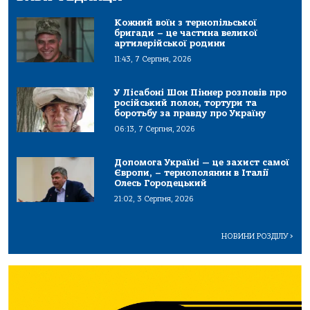
Кожний воїн з тернопільської
бригади – це частина великої
артилерійської родини
11:43, 7 Серпня, 2026
У Лісабоні Шон Піннер розповів про
російський полон, тортури та
боротьбу за правду про Україну
06:13, 7 Серпня, 2026
Допомога Україні — це захист самої
Європи, – тернополянин в Італії
Олесь Городецький
21:02, 3 Серпня, 2026
НОВИНИ РОЗДІЛУ
>