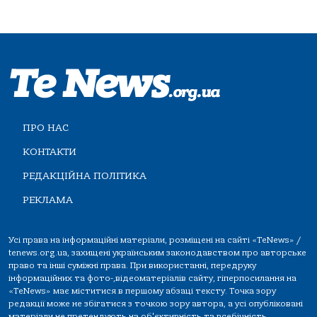
ПРО НАС
КОНТАКТИ
РЕДАКЦІЙНА ПОЛІТИКА
РЕКЛАМА
Усі права на інформаційні матеріали, розміщені на сайті «TeNews» /
tenews.org.ua, захищені українським законодавством про авторське
право та інші суміжні права. При використанні, передруку
інформаційних та фото-,відеоматеріалів сайту, гіперпосилання на
«TeNews» має міститися в першому абзаці тексту. Точка зору
редакції може не збігатися з точкою зору автора, а усі опубліковані
матеріали не претендують на об'єктивність та всебічність