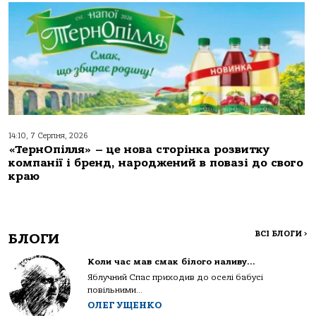
14:10, 7 Серпня, 2026
«ТернОпілля» – це нова сторінка розвитку
компанії і бренд, народжений в повазі до свого
краю
ВСІ БЛОГИ
>
БЛОГИ
Коли час мав смак білого наливу…
Яблучний Спас приходив до оселі бабусі
повільними...
ОЛЕГ УЩЕНКО