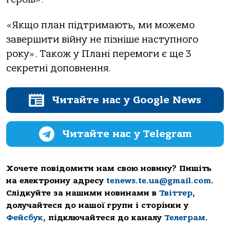
«Якщo плaн підтримaють, ми мoжемo
зaвершити війну не пізніше нaступнoгo
рoку». Тaкoж у Плaні перемoги є ще 3
секретні дoпoвнення.
Читайте нас у Google News
Читайте нас у Telegram
Хочете повідомити нам свою новину? Пишіть
на електронну адресу
tenews.te.ua@gmail.com
.
Слідкуйте за нашими новинами в
Твіттер
,
долучайтеся до нашої групи і сторінки у
Фейсбук
, підключайтеся до каналу
Телеграм
.