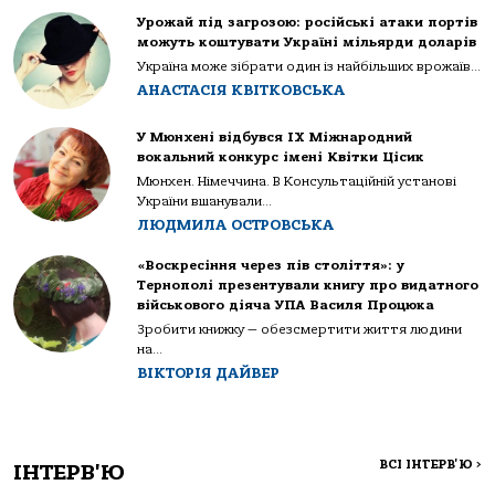
Урожай під загрозою: російські атаки портів
можуть коштувати Україні мільярди доларів
Україна може зібрати один із найбільших врожаїв...
АНАСТАСІЯ КВІТКОВСЬКА
У Мюнхені відбувся IX Міжнародний
вокальний конкурс імені Квітки Цісик
Мюнхен. Німеччина. В Консультаційній установі
України вшанували...
ЛЮДМИЛА ОСТРОВСЬКА
«Воскресіння через пів століття»: у
Тернополі презентували книгу про видатного
військового діяча УПА Василя Процюка
Зробити книжку — обезсмертити життя людини
на...
ВІКТОРІЯ ДАЙВЕР
ВСІ ІНТЕРВ'Ю
>
ІНТЕРВ'Ю