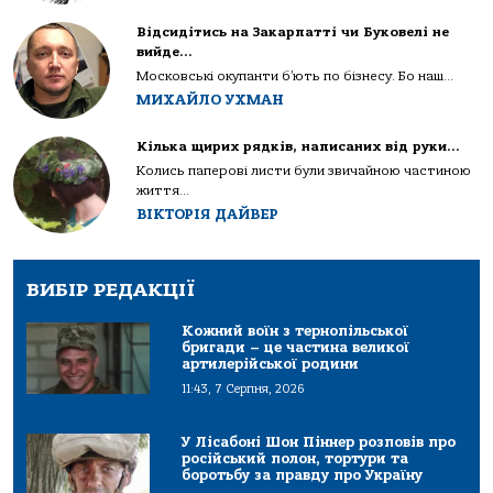
Відсидітись на Закарпатті чи Буковелі не
вийде…
Московські окупанти б’ють по бізнесу. Бо наш...
МИХАЙЛО УХМАН
Кілька щирих рядків, написаних від руки…
Колись паперові листи були звичайною частиною
життя...
ВІКТОРІЯ ДАЙВЕР
ВИБІР РЕДАКЦІЇ
Кожний воїн з тернопільської
бригади – це частина великої
артилерійської родини
11:43, 7 Серпня, 2026
У Лісабоні Шон Піннер розповів про
російський полон, тортури та
боротьбу за правду про Україну