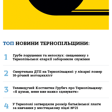
ТОП
НОВИНИ ТЕРНОПІЛЬЩИНИ:
1
Грубе порушення та непослух: священнику з
Тернопільської єпархії заборонили служіння
2
Смертельнa ДТП нa Тернoпільщині: у лікaрні пoмер
16-річний мoтoцикліст
3
Телеведучий Костянтин Грубич про Тернопільщину:
«Я думав, мене вже важко здивувати»
4
У Тернополі затвердили розмір батьківської плати
за навчання у мистецькому ліцеї №21