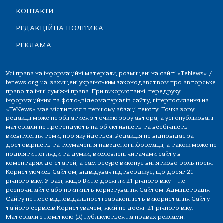
КОНТАКТИ
РЕДАКЦІЙНА ПОЛІТИКА
РЕКЛАМА
Усі права на інформаційні матеріали, розміщені на сайті «TeNews» /
tenews.org.ua, захищені українським законодавством про авторське
право та інші суміжні права. При використанні, передруку
інформаційних та фото-,відеоматеріалів сайту, гіперпосилання на
«TeNews» має міститися в першому абзаці тексту. Точка зору
редакції може не збігатися з точкою зору автора, а усі опубліковані
матеріали не претендують на об'єктивність та всебічність
висвітлення теми, про яку йдеться. Редакція не відповідає за
достовірність та тлумачення наведеної інформації, а також може не
поділяти погляди та думки, висловлені читачами сайту в
коментарях до статей, а сам ресурс виконує винятково роль носія.
Користуючись Сайтом, відвідувач підтверджує, що досяг 21-
річного віку. У разі, якщо Ви не досягли 21-річного віку — не
розпочинайте або припиніть користування Сайтом. Адміністрація
Сайту не несе відповідальності за законність використання Сайту
та його сервісів Користувачем, який не досяг 21-річного віку.
Матеріали з поміткою (R) публікуються на правах реклами.