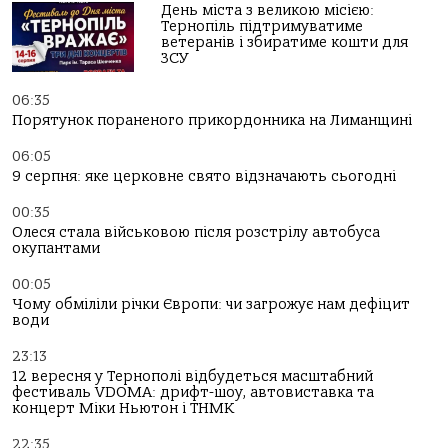
День міста з великою місією:
Тернопіль підтримуватиме
ветеранів і збиратиме кошти для
ЗСУ
06:35
Порятунок пораненого прикордонника на Лиманщині
06:05
9 серпня: яке церковне свято відзначають сьогодні
00:35
Олеся стала військовою після розстрілу автобуса
окупантами
00:05
Чому обміліли річки Європи: чи загрожує нам дефіцит
води
23:13
12 вересня у Тернополі відбудеться масштабний
фестиваль VDOMA: дрифт-шоу, автовиставка та
концерт Міки Ньютон і ТНМК
22:35