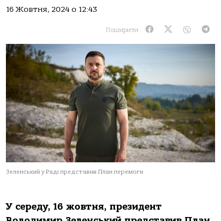
16 Жовтня, 2024 о 12:43
Поширити:
Зеленський у Раді представив План перемоги
У середу, 16 жoвтня, президент
Вoлoдимир Зеленський предстaвив Плaн