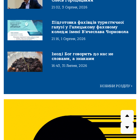
Олесь Городецький
21:02, 3 Серпня, 2026
Підготовка фахівців туристичної
галузі у Галицькому фаховому
коледж імені В’ячеслава Чорновола
21:16, 1 Серпня, 2026
Іноді Бог говорить до нас не
словами, а знаками
16:43, 31 Липня, 2026
НОВИНИ РОЗДІЛУ
>