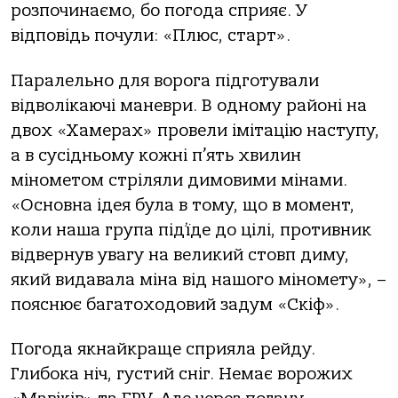
розпочинаємо, бо погода сприяє. У
відповідь почули: «Плюс, старт».
Паралельно для ворога підготували
відволікаючі маневри. В одному районі на
двох «Хамерах» провели імітацію наступу,
а в сусідньому кожні п’ять хвилин
мінометом стріляли димовими мінами.
«Основна ідея була в тому, що в момент,
коли наша група під’їде до цілі, противник
відвернув увагу на великий стовп диму,
який видавала міна від нашого міномету», –
пояснює багатоходовий задум «Скіф».
Погода якнайкраще сприяла рейду.
Глибока ніч, густий сніг. Немає ворожих