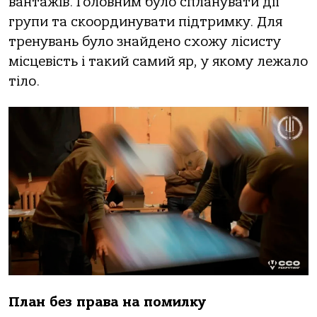
вантажів. Головним було спланувати дії
групи та скоординувати підтримку. Для
тренувань було знайдено схожу лісисту
місцевість і такий самий яр, у якому лежало
тіло.
План без права на помилку