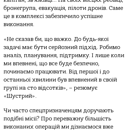
капітан, зв’язківці… На своїх місцях ребівці,
бронегрупа, евакуація, пілоти дронів. Саме
це в комплексі забезпечило успішне
виконання.
«Не сказав би, що важко. До будь-якої
задачі має бути серйозний підхід. Робимо
аналіз, планування, підтримку. І лише коли
ми впевнені, що все буде безпечно,
починаємо працювати. Від першої і до
останньої хвилини був впевнений в своїй
групі на сто відсотків», – резюмує
«Шустрий».
Чи часто спецпризначенцям доручають
подібні місії? Про переважну більшість
виконаних операцій ми дізнаємося вже