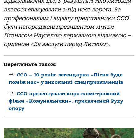
відволікаючих дій. У результаті тіло литовця
вдалося евакуювати з-під носа ворога. За
професіоналізм і відвагу представники ССО
були нагороджені президентом Литви
Гітанасом Науседою державною відзнакою –
орденом «За заслуги перед Литвою».
Перегляньте також:
ССО – 10 років: легендарна «Пісня буде
поміж нас» у виконанні спецпризначенців
ССО презентували короткометражний
фільм «Комунальники», присвячений Руху
опору