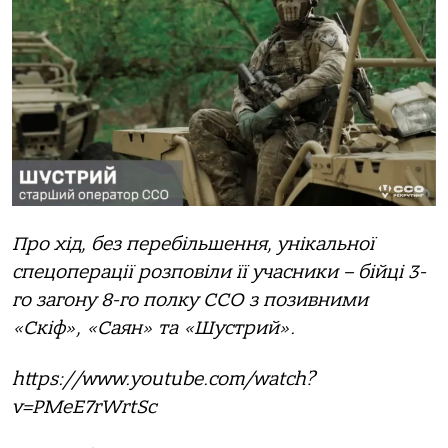
Про хід, без перебільшення, унікальної
спецоперації розповіли її учасники – бійці 3-
го загону 8-го полку ССО з позивними
«Скіф», «Саян» та «Шустрий».
https://www.youtube.com/watch?
v=PMeE7rWrtSc