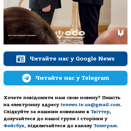
Читайте нас у Google News
Читайте нас у Telegram
Хочете повідомити нам свою новину? Пишіть
на електронну адресу
tenews.te.ua@gmail.com
.
Слідкуйте за нашими новинами в
Твіттер
,
долучайтеся до нашої групи і сторінки у
Фейсбук
, підключайтеся до каналу
Телеграм
.