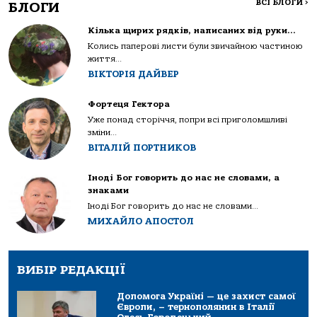
ВСІ БЛОГИ
>
БЛОГИ
Кілька щирих рядків, написаних від руки…
Колись паперові листи були звичайною частиною
життя...
ВІКТОРІЯ ДАЙВЕР
Фортеця Гектора
Уже понад сторіччя, попри всі приголомшливі
зміни...
ВІТАЛІЙ ПОРТНИКОВ
Іноді Бог говорить до нас не словами, а
знаками
Іноді Бог говорить до нас не словами...
МИХАЙЛО АПОСТОЛ
ВИБІР РЕДАКЦІЇ
Допомога Україні — це захист самої
Європи, – тернополянин в Італії