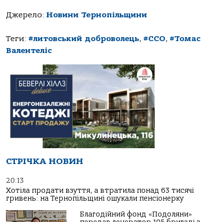
Джерело:
Новини Тернопільщини
Теги:
#литовський доброволець
,
#ССО
,
#Томас
Валентеліс
СТРІЧКА НОВИН
20:13
Хотіла продати взуття, а втратила понад 63 тисячі
гривень: на Тернопільщині ошукали пенсіонерку
Благодійний фонд «Подоляни»