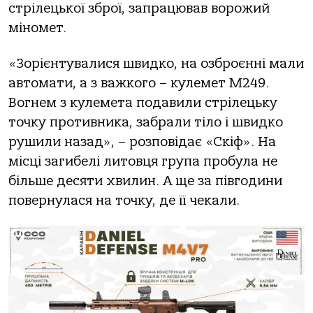
стрілецької зброї, запрацював ворожий
міномет.
«Зорієнтувалися швидко, на озброєнні мали
автомати, а з важкого – кулемет М249.
Вогнем з кулемета подавили стрілецьку
точку противника, забрали тіло і швидко
рушили назад», – розповідає «Скіф». На
місці загибелі литовця група пробула не
більше десяти хвилин. А ще за півгодини
повернулася на точку, де її чекали.