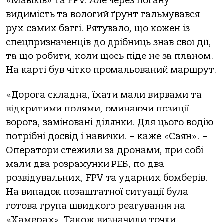
«Мавіків» та FPV. Але через погану
видимість та вологий ґрунт гальмувався
рух самих баггі. Рятувало, що кожен із
спецпризначенців до дрібниць знав свої дії,
та що робити, коли щось піде не за планом.
На карті був чітко промальований маршрут.
«Дорога складна, їхати мали вирвами та
відкритими полями, оминаючи позиції
ворога, заміновані ділянки. Для цього водію
потрібні досвід і навички. – каже «Саян». –
Оператори стежили за дронами, при собі
мали два розрахунки РЕБ, по два
розвідувальних, FPV та ударних бомберів.
На випадок позаштатної ситуації була
готова група швидкого реагування на
«Хамерах». Також визначили точки