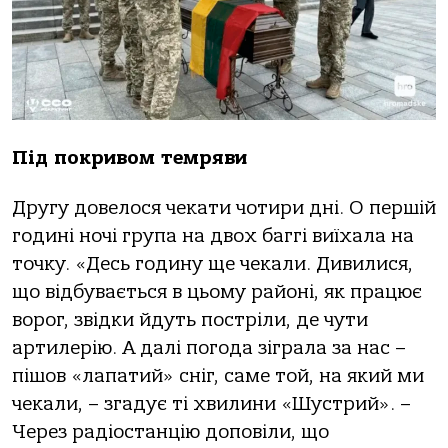
Під покривом темряви
Другу довелося чекати чотири дні. О першій
годині ночі група на двох баггі виїхала на
точку. «Десь годину ще чекали. Дивилися,
що відбувається в цьому районі, як працює
ворог, звідки йдуть постріли, де чути
артилерію. А далі погода зіграла за нас –
пішов «лапатий» сніг, саме той, на який ми
чекали, – згадує ті хвилини «Шустрий». –
Через радіостанцію доповіли, що