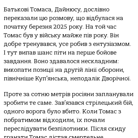
Батькові Томаса, Дайнюсу, дослівно
переказали цю розмову, що відбулася на
початку березня 2025 року. На той час
Томас був у війську майже пів року. Він
добре тренувався, усе робив з ентузіазмом.
І тут випав шанс піти на перше бойове
завдання. Воно здавалося нескладним:
викопати позиції на другій лінії оборони,
північніше Куп’янська, неподалік Дворічної.
Проте за сотню метрів росіяни запланували
зробити те саме. Зав’язався стрілецький бій,
одного ворога було вбито. Коли Томас з
побратимом відходили, їх почали
переслідувати безпілотники. Після скиду
гранати Томас дістав смертельне