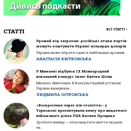
ВСІ СТАТТІ
>
СТАТТІ
Урожай під загрозою: російські атаки портів
можуть коштувати Україні мільярди доларів
Україна може зібрати один із найбільших врожаїв...
АНАСТАСІЯ КВІТКОВСЬКА
У Мюнхені відбувся IX Міжнародний
вокальний конкурс імені Квітки Цісик
Мюнхен. Німеччина. В Консультаційній установі
України вшанували...
ЛЮДМИЛА ОСТРОВСЬКА
«Воскресіння через пів століття»: у
Тернополі презентували книгу про видатного
військового діяча УПА Василя Процюка
Зробити книжку — обезсмертити життя людини
на...