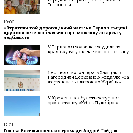
передав генератор 105 бригаді з
Тернополя
19:00
«Втратили той дорогоцінний час»: на Тернопільщині
дружина ветерана заявила про можливу лікарську
недбалість
У Тернополі чоловіка засудили за
крадіжку газу під час воєнного стану
15-річного волонтера із Заліщиків
нагородили церковною медаллю «За
жертовність і любов до України»
У Кременці відбудеться турнір з
армрестлінгу «Кубок Пушкарів»
17:01
Голова Васильковецької громади Андрій Гайдаш