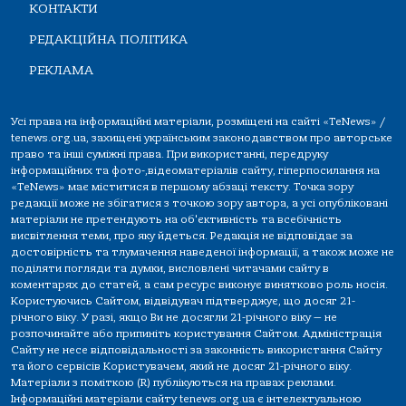
КОНТАКТИ
РЕДАКЦІЙНА ПОЛІТИКА
РЕКЛАМА
Усі права на інформаційні матеріали, розміщені на сайті «TeNews» /
tenews.org.ua, захищені українським законодавством про авторське
право та інші суміжні права. При використанні, передруку
інформаційних та фото-,відеоматеріалів сайту, гіперпосилання на
«TeNews» має міститися в першому абзаці тексту. Точка зору
редакції може не збігатися з точкою зору автора, а усі опубліковані
матеріали не претендують на об'єктивність та всебічність
висвітлення теми, про яку йдеться. Редакція не відповідає за
достовірність та тлумачення наведеної інформації, а також може не
поділяти погляди та думки, висловлені читачами сайту в
коментарях до статей, а сам ресурс виконує винятково роль носія.
Користуючись Сайтом, відвідувач підтверджує, що досяг 21-
річного віку. У разі, якщо Ви не досягли 21-річного віку — не
розпочинайте або припиніть користування Сайтом. Адміністрація
Сайту не несе відповідальності за законність використання Сайту
та його сервісів Користувачем, який не досяг 21-річного віку.
Матеріали з поміткою (R) публікуються на правах реклами.
Інформаційні матеріали сайту tenews.org.ua є інтелектуальною