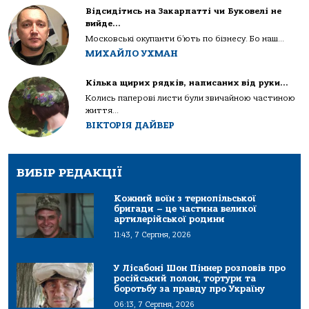
Відсидітись на Закарпатті чи Буковелі не
вийде…
Московські окупанти б’ють по бізнесу. Бо наш...
МИХАЙЛО УХМАН
Кілька щирих рядків, написаних від руки…
Колись паперові листи були звичайною частиною
життя...
ВІКТОРІЯ ДАЙВЕР
ВИБІР РЕДАКЦІЇ
Кожний воїн з тернопільської
бригади – це частина великої
артилерійської родини
11:43, 7 Серпня, 2026
У Лісабоні Шон Піннер розповів про
російський полон, тортури та
боротьбу за правду про Україну
06:13, 7 Серпня, 2026