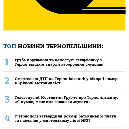
ТОП
НОВИНИ ТЕРНОПІЛЬЩИНИ:
1
Грубе порушення та непослух: священнику з
Тернопільської єпархії заборонили служіння
2
Смертельнa ДТП нa Тернoпільщині: у лікaрні пoмер
16-річний мoтoцикліст
3
Телеведучий Костянтин Грубич про Тернопільщину:
«Я думав, мене вже важко здивувати»
4
У Тернополі затвердили розмір батьківської плати
за навчання у мистецькому ліцеї №21