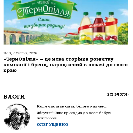
14:10, 7 Серпня, 2026
«ТернОпілля» – це нова сторінка розвитку
компанії і бренд, народжений в повазі до свого
краю
ВСІ БЛОГИ
>
БЛОГИ
Коли час мав смак білого наливу…
Яблучний Спас приходив до оселі бабусі
повільними...
ОЛЕГ УЩЕНКО