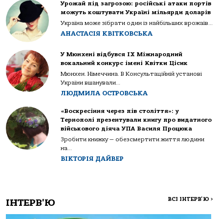
Урожай під загрозою: російські атаки портів
можуть коштувати Україні мільярди доларів
Україна може зібрати один із найбільших врожаїв...
АНАСТАСІЯ КВІТКОВСЬКА
У Мюнхені відбувся IX Міжнародний
вокальний конкурс імені Квітки Цісик
Мюнхен. Німеччина. В Консультаційній установі
України вшанували...
ЛЮДМИЛА ОСТРОВСЬКА
«Воскресіння через пів століття»: у
Тернополі презентували книгу про видатного
військового діяча УПА Василя Процюка
Зробити книжку — обезсмертити життя людини
на...
ВІКТОРІЯ ДАЙВЕР
ВСІ ІНТЕРВ'Ю
>
ІНТЕРВ'Ю