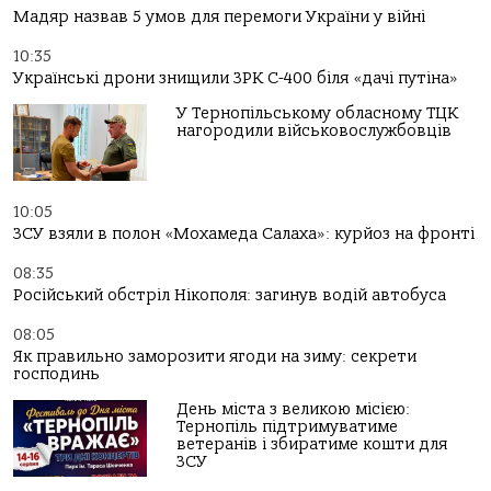
Мадяр назвав 5 умов для перемоги України у війні
10:35
Українські дрони знищили ЗРК С-400 біля «дачі путіна»
У Тернопільському обласному ТЦК
нагородили військовослужбовців
10:05
ЗСУ взяли в полон «Мохамеда Салаха»: курйоз на фронті
08:35
Російський обстріл Нікополя: загинув водій автобуса
08:05
Як правильно заморозити ягоди на зиму: секрети
господинь
День міста з великою місією:
Тернопіль підтримуватиме
ветеранів і збиратиме кошти для
ЗСУ