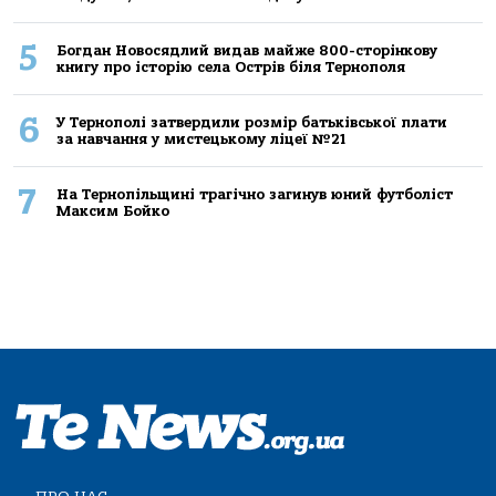
5
Богдан Новосядлий видав майже 800-сторінкову
книгу про історію села Острів біля Тернополя
6
У Тернополі затвердили розмір батьківської плати
за навчання у мистецькому ліцеї №21
7
На Тернопільщині трагічно загинув юний футболіст
Максим Бойко