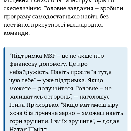
місцевих психологів та інструкторів по
скелелазінню. Головне завдання — зробити
програму самодостатньою навіть без
постійної присутності міжнародної
команди.
“Підтримка MSF – це не лише про
фінансову допомогу. Це про
небайдужість. Навіть просте “я тут,я
чую тебе” — уже підтримка. Якщо
можете — долучайтеся. Головне — не
залишатись осторонь”, — наголошує
Ірина Приходько. “Якщо матимеш віру
хоча б із гірчичне зерно — зможеш навіть
гори зрушити. І ви їх зрушите”, — додає
Натан Шмідт.