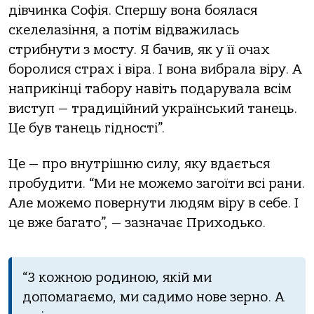
дівчинка Софія. Спершу вона боялася
скелелазіння, а потім відважилась
стрибнути з мосту. Я бачив, як у її очах
боролися страх і віра. І вона вибрала віру. А
наприкінці табору навіть подарувала всім
виступ — традиційний український танець.
Це був танець гідності”.
Це — про внутрішню силу, яку вдається
пробудити. “Ми не можемо загоїти всі рани.
Але можемо повернути людям віру в себе. І
це вже багато”, — зазначає Приходько.
“З кожною родиною, якій ми
допомагаємо, ми садимо нове зерно. А