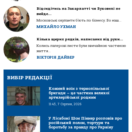
Відсидітись на Закарпатті чи Буковелі не
вийде…
Московські окупанти б’ють по бізнесу. Бо наш...
МИХАЙЛО УХМАН
Кілька щирих рядків, написаних від руки…
Колись паперові листи були звичайною частиною
життя...
ВІКТОРІЯ ДАЙВЕР
ВИБІР РЕДАКЦІЇ
Кожний воїн з тернопільської
бригади – це частина великої
артилерійської родини
11:43, 7 Серпня, 2026
У Лісабоні Шон Піннер розповів про
російський полон, тортури та
боротьбу за правду про Україну