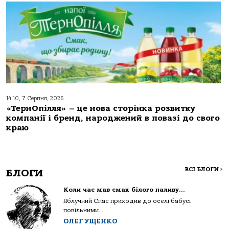
14:10, 7 Серпня, 2026
«ТернОпілля» – це нова сторінка розвитку
компанії і бренд, народжений в повазі до свого
краю
ВСІ БЛОГИ
>
БЛОГИ
Коли час мав смак білого наливу…
Яблучний Спас приходив до оселі бабусі
повільними...
ОЛЕГ УЩЕНКО