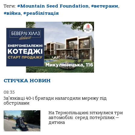
Теги:
#Mountain Seed Foundation
,
#ветерани
,
#війна
,
#реабілітація
СТРІЧКА НОВИН
08:35
Зв’язківці 40-ї бригади налагодили мережу під
обстрілами
На Тернопільщині зіткнулися три
автомобілі: серед потерпілих —
дитина