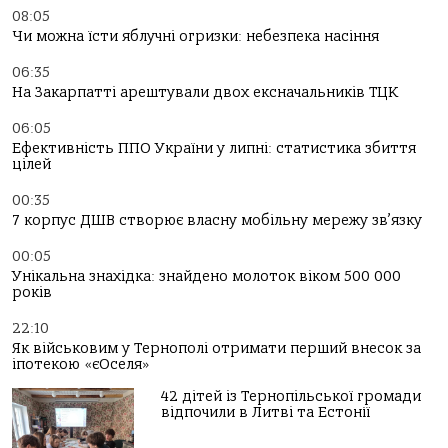
08:05
Чи можна їсти яблучні огризки: небезпека насіння
06:35
На Закарпатті арештували двох ексначальників ТЦК
06:05
Ефективність ППО України у липні: статистика збиття
цілей
00:35
7 корпус ДШВ створює власну мобільну мережу зв’язку
00:05
Унікальна знахідка: знайдено молоток віком 500 000
років
22:10
Як військовим у Тернополі отримати перший внесок за
іпотекою «єОселя»
42 дітей із Тернопільської громади
відпочили в Литві та Естонії