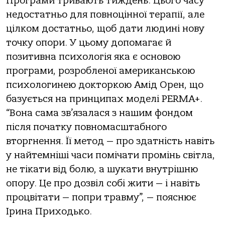
Програми тривають тиждень. Цього часу
недостатньо для повноцінної терапії, але
цілком достатньо, щоб дати людині нову
точку опори. У цьому допомагає й
позитивна психологія яка є основою
програми, розробленої американською
психологинею докторкою Амід Орен, що
базується на принципах моделі PERMA+.
“Вона сама зв’язалася з нашим фондом
після початку повномасштабного
вторгнення. Її метод — про здатність навіть
у найтемніші часи помічати промінь світла,
не тікати від болю, а шукати внутрішню
опору. Це про дозвіл собі жити — і навіть
процвітати — попри травму”, — пояснює
Ірина Приходько.