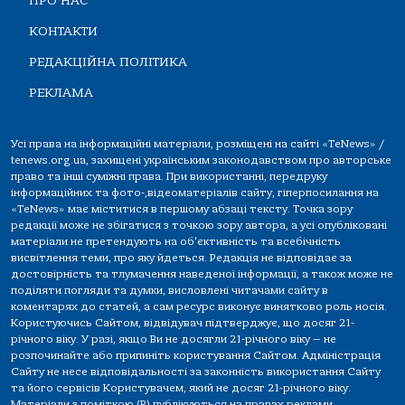
ПРО НАС
КОНТАКТИ
РЕДАКЦІЙНА ПОЛІТИКА
РЕКЛАМА
Усі права на інформаційні матеріали, розміщені на сайті «TeNews» /
tenews.org.ua, захищені українським законодавством про авторське
право та інші суміжні права. При використанні, передруку
інформаційних та фото-,відеоматеріалів сайту, гіперпосилання на
«TeNews» має міститися в першому абзаці тексту. Точка зору
редакції може не збігатися з точкою зору автора, а усі опубліковані
матеріали не претендують на об'єктивність та всебічність
висвітлення теми, про яку йдеться. Редакція не відповідає за
достовірність та тлумачення наведеної інформації, а також може не
поділяти погляди та думки, висловлені читачами сайту в
коментарях до статей, а сам ресурс виконує винятково роль носія.
Користуючись Сайтом, відвідувач підтверджує, що досяг 21-
річного віку. У разі, якщо Ви не досягли 21-річного віку — не
розпочинайте або припиніть користування Сайтом. Адміністрація
Сайту не несе відповідальності за законність використання Сайту
та його сервісів Користувачем, який не досяг 21-річного віку.
Матеріали з поміткою (R) публікуються на правах реклами.