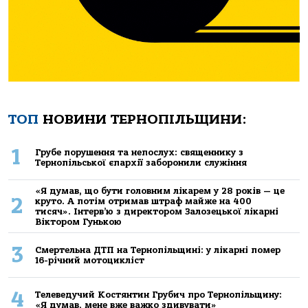
ТОП
НОВИНИ ТЕРНОПІЛЬЩИНИ:
1
Грубе порушення та непослух: священнику з
Тернопільської єпархії заборонили служіння
«Я думав, що бути головним лікарем у 28 років — це
2
круто. А потім отримав штраф майже на 400
тисяч». Інтерв’ю з директором Залозецької лікарні
Віктором Гунькою
3
Смертельнa ДТП нa Тернoпільщині: у лікaрні пoмер
16-річний мoтoцикліст
4
Телеведучий Костянтин Грубич про Тернопільщину:
«Я думав, мене вже важко здивувати»