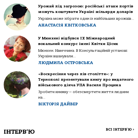
Урожай під загрозою: російські атаки портів
можуть коштувати Україні мільярди доларів
Україна може зібрати один із найбільших врожаїв...
АНАСТАСІЯ КВІТКОВСЬКА
У Мюнхені відбувся IX Міжнародний
вокальний конкурс імені Квітки Цісик
Мюнхен. Німеччина. В Консультаційній установі
України вшанували...
ЛЮДМИЛА ОСТРОВСЬКА
«Воскресіння через пів століття»: у
Тернополі презентували книгу про видатного
військового діяча УПА Василя Процюка
Зробити книжку — обезсмертити життя людини
на...
ВІКТОРІЯ ДАЙВЕР
ВСІ ІНТЕРВ'Ю
>
ІНТЕРВ'Ю