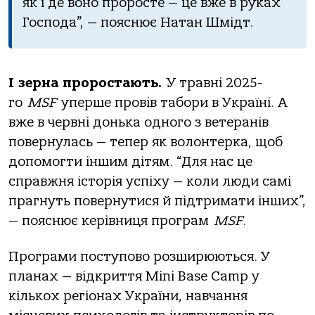
як і де воно проросте — це вже в руках
Господа”, — пояснює Натан Шмідт.
І зерна проростають.
У травні 2025-
го
MSF
уперше провів табори в Україні. А
вже в червні донька одного з ветеранів
повернулась — тепер як волонтерка, щоб
допомогти іншим дітям. “Для нас це
справжня історія успіху — коли люди самі
прагнуть повернутися й підтримати інших”,
— пояснює керівниця програм
MSF
.
Програми поступово розширюються. У
планах — відкриття Mini Base Camp у
кількох регіонах України, навчання