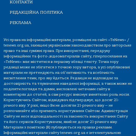
КОНТАКТИ
РЕДАКЦІЙНА ПОЛІТИКА
РЕКЛАМА
Усі права на інформаційні матеріали, розміщені на сайті «TeNews» /
tenews.org.ua, захищені українським законодавством про авторське
право та інші суміжні права. При використанні, передруку
інформаційних та фото-,відеоматеріалів сайту, гіперпосилання на
«TeNews» має міститися в першому абзаці тексту. Точка зору
редакції може не збігатися з точкою зору автора, а усі опубліковані
матеріали не претендують на об'єктивність та всебічність
висвітлення теми, про яку йдеться. Редакція не відповідає за
достовірність та тлумачення наведеної інформації, а також може не
поділяти погляди та думки, висловлені читачами сайту в
коментарях до статей, а сам ресурс виконує винятково роль носія.
Користуючись Сайтом, відвідувач підтверджує, що досяг 21-
річного віку. У разі, якщо Ви не досягли 21-річного віку — не
розпочинайте або припиніть користування Сайтом. Адміністрація
Сайту не несе відповідальності за законність використання Сайту
та його сервісів Користувачем, який не досяг 21-річного віку.
Матеріали з поміткою (R) публікуються на правах реклами.
Інформаційні матеріали сайту tenews.org.ua є інтелектуальною