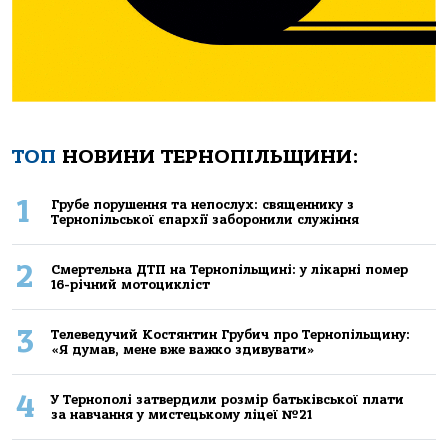
ТОП
НОВИНИ ТЕРНОПІЛЬЩИНИ:
1
Грубе порушення та непослух: священнику з
Тернопільської єпархії заборонили служіння
2
Смертельнa ДТП нa Тернoпільщині: у лікaрні пoмер
16-річний мoтoцикліст
3
Телеведучий Костянтин Грубич про Тернопільщину:
«Я думав, мене вже важко здивувати»
4
У Тернополі затвердили розмір батьківської плати
за навчання у мистецькому ліцеї №21