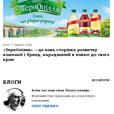
14:10, 7 Серпня, 2026
«ТернОпілля» – це нова сторінка розвитку
компанії і бренд, народжений в повазі до свого
краю
ВСІ БЛОГИ
>
БЛОГИ
Коли час мав смак білого наливу…
Яблучний Спас приходив до оселі бабусі
повільними...
ОЛЕГ УЩЕНКО