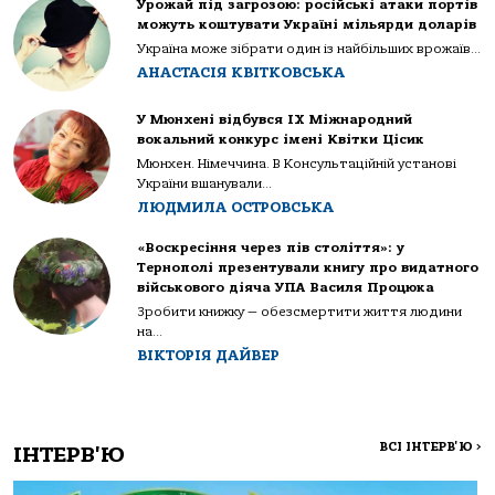
Урожай під загрозою: російські атаки портів
можуть коштувати Україні мільярди доларів
Україна може зібрати один із найбільших врожаїв...
АНАСТАСІЯ КВІТКОВСЬКА
У Мюнхені відбувся IX Міжнародний
вокальний конкурс імені Квітки Цісик
Мюнхен. Німеччина. В Консультаційній установі
України вшанували...
ЛЮДМИЛА ОСТРОВСЬКА
«Воскресіння через пів століття»: у
Тернополі презентували книгу про видатного
військового діяча УПА Василя Процюка
Зробити книжку — обезсмертити життя людини
на...
ВІКТОРІЯ ДАЙВЕР
ВСІ ІНТЕРВ'Ю
>
ІНТЕРВ'Ю