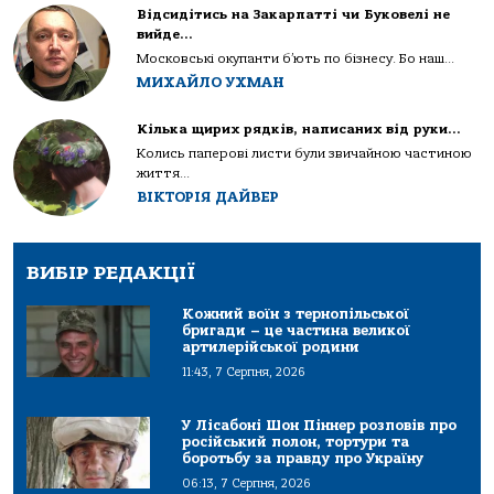
Відсидітись на Закарпатті чи Буковелі не
вийде…
Московські окупанти б’ють по бізнесу. Бо наш...
МИХАЙЛО УХМАН
Кілька щирих рядків, написаних від руки…
Колись паперові листи були звичайною частиною
життя...
ВІКТОРІЯ ДАЙВЕР
ВИБІР РЕДАКЦІЇ
Кожний воїн з тернопільської
бригади – це частина великої
артилерійської родини
11:43, 7 Серпня, 2026
У Лісабоні Шон Піннер розповів про
російський полон, тортури та
боротьбу за правду про Україну
06:13, 7 Серпня, 2026