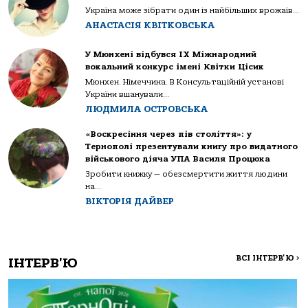
Україна може зібрати один із найбільших врожаїв...
АНАСТАСІЯ КВІТКОВСЬКА
У Мюнхені відбувся IX Міжнародний
вокальний конкурс імені Квітки Цісик
Мюнхен. Німеччина. В Консультаційній установі
України вшанували...
ЛЮДМИЛА ОСТРОВСЬКА
«Воскресіння через пів століття»: у
Тернополі презентували книгу про видатного
військового діяча УПА Василя Процюка
Зробити книжку — обезсмертити життя людини
на...
ВІКТОРІЯ ДАЙВЕР
ВСІ ІНТЕРВ'Ю
>
ІНТЕРВ'Ю