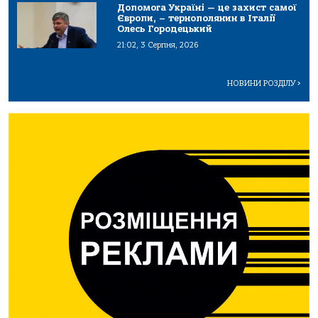
Допомога Україні — це захист самої
Європи, – тернополянин в Італії
Олесь Городецький
21:02, 3 Серпня, 2026
НОВИНИ РОЗДІЛУ
>