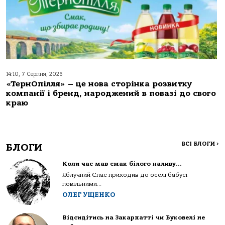
14:10, 7 Серпня, 2026
«ТернОпілля» – це нова сторінка розвитку
компанії і бренд, народжений в повазі до свого
краю
ВСІ БЛОГИ
>
БЛОГИ
Коли час мав смак білого наливу…
Яблучний Спас приходив до оселі бабусі
повільними...
ОЛЕГ УЩЕНКО
Відсидітись на Закарпатті чи Буковелі не