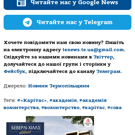
Читайте нас у Google News
Читайте нас у Telegram
Хочете повідомити нам свою новину? Пишіть
на електронну адресу
tenews.te.ua@gmail.com
.
Слідкуйте за нашими новинами в
Твіттер
,
долучайтеся до нашої групи і сторінки у
Фейсбук
, підключайтеся до каналу
Телеграм
.
Джерело:
Новини Тернопільщини
Теги:
#«Карітас»
,
#академія
,
#академія
волонтерства
,
#волонтерство
,
#карітас
,
#сова