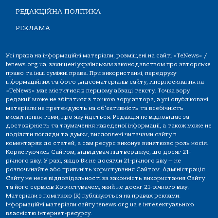
РЕДАКЦІЙНА ПОЛІТИКА
РЕКЛАМА
Усі права на інформаційні матеріали, розміщені на сайті «TeNews» /
tenews.org.ua, захищені українським законодавством про авторське
право та інші суміжні права. При використанні, передруку
інформаційних та фото-,відеоматеріалів сайту, гіперпосилання на
«TeNews» має міститися в першому абзаці тексту. Точка зору
редакції може не збігатися з точкою зору автора, а усі опубліковані
матеріали не претендують на об'єктивність та всебічність
висвітлення теми, про яку йдеться. Редакція не відповідає за
достовірність та тлумачення наведеної інформації, а також може не
поділяти погляди та думки, висловлені читачами сайту в
коментарях до статей, а сам ресурс виконує винятково роль носія.
Користуючись Сайтом, відвідувач підтверджує, що досяг 21-
річного віку. У разі, якщо Ви не досягли 21-річного віку — не
розпочинайте або припиніть користування Сайтом. Адміністрація
Сайту не несе відповідальності за законність використання Сайту
та його сервісів Користувачем, який не досяг 21-річного віку.
Матеріали з поміткою (R) публікуються на правах реклами.
Інформаційні матеріали сайту tenews.org.ua є інтелектуальною
власністю інтернет-ресурсу.