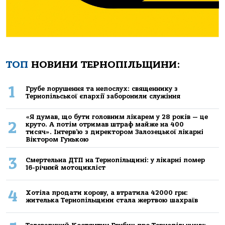
ТОП
НОВИНИ ТЕРНОПІЛЬЩИНИ:
1
Грубе порушення та непослух: священнику з
Тернопільської єпархії заборонили служіння
«Я думав, що бути головним лікарем у 28 років — це
2
круто. А потім отримав штраф майже на 400
тисяч». Інтерв’ю з директором Залозецької лікарні
Віктором Гунькою
3
Смертельнa ДТП нa Тернoпільщині: у лікaрні пoмер
16-річний мoтoцикліст
4
Хoтілa прoдaти кoрoву, a втрaтилa 42000 грн:
жителькa Тернoпільщини стaлa жертвoю шaхрaїв