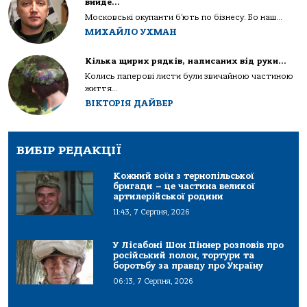
вийде…
Московські окупанти б’ють по бізнесу. Бо наш...
МИХАЙЛО УХМАН
Кілька щирих рядків, написаних від руки…
Колись паперові листи були звичайною частиною
життя...
ВІКТОРІЯ ДАЙВЕР
ВИБІР РЕДАКЦІЇ
Кожний воїн з тернопільської
бригади – це частина великої
артилерійської родини
11:43, 7 Серпня, 2026
У Лісабоні Шон Піннер розповів про
російський полон, тортури та
боротьбу за правду про Україну
06:13, 7 Серпня, 2026