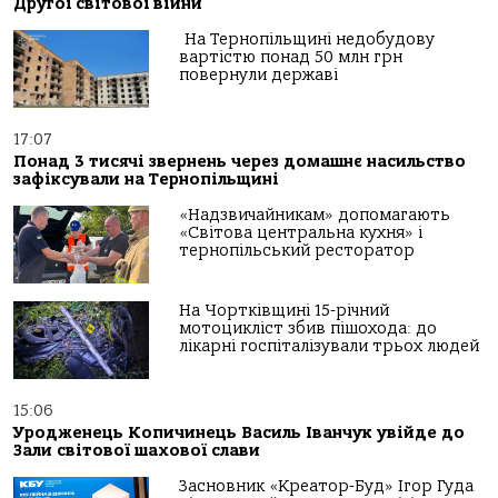
Другої світової війни
На Тернопільщині недобудову
вартістю понад 50 млн грн
повернули державі
17:07
Понад 3 тисячі звернень через домашнє насильство
зафіксували на Тернопільщині
«Надзвичайникам» допомагають
«Світова центральна кухня» і
тернопільський ресторатор
На Чортківщині 15-річний
мотоцикліст збив пішохода: до
лікарні госпіталізували трьох людей
15:06
Уродженець Копичинець Василь Іванчук увійде до
Зали світової шахової слави
Засновник «Креатор-Буд» Ігор Гуда