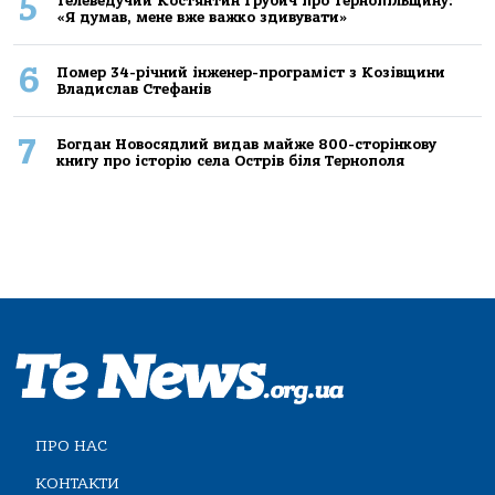
5
Телеведучий Костянтин Грубич про Тернопільщину:
«Я думав, мене вже важко здивувати»
6
Помер 34-річний інженер-програміст з Козівщини
Владислав Стефанів
7
Богдан Новосядлий видав майже 800-сторінкову
книгу про історію села Острів біля Тернополя
ПРО НАС
КОНТАКТИ