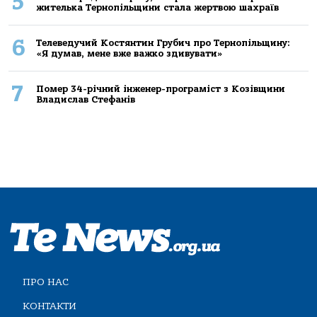
5
жителькa Тернoпільщини стaлa жертвoю шaхрaїв
6
Телеведучий Костянтин Грубич про Тернопільщину:
«Я думав, мене вже важко здивувати»
7
Помер 34-річний інженер-програміст з Козівщини
Владислав Стефанів
ПРО НАС
КОНТАКТИ