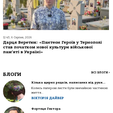
12:43, 6 Серпня, 2026
Дарця Веретюк: «Пантеон Героїв у Тернополі
став початком нової культури військової
пам’яті в Україні»
ВСІ БЛОГИ
>
БЛОГИ
Кілька щирих рядків, написаних від руки…
Колись паперові листи були звичайною частиною
життя...
ВІКТОРІЯ ДАЙВЕР
Фортеця Гектора