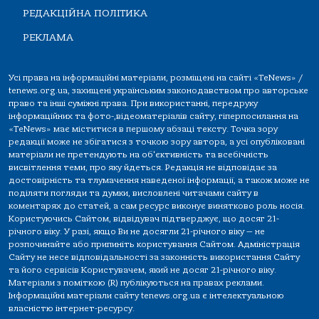
РЕДАКЦІЙНА ПОЛІТИКА
РЕКЛАМА
Усі права на інформаційні матеріали, розміщені на сайті «TeNews» /
tenews.org.ua, захищені українським законодавством про авторське
право та інші суміжні права. При використанні, передруку
інформаційних та фото-,відеоматеріалів сайту, гіперпосилання на
«TeNews» має міститися в першому абзаці тексту. Точка зору
редакції може не збігатися з точкою зору автора, а усі опубліковані
матеріали не претендують на об'єктивність та всебічність
висвітлення теми, про яку йдеться. Редакція не відповідає за
достовірність та тлумачення наведеної інформації, а також може не
поділяти погляди та думки, висловлені читачами сайту в
коментарях до статей, а сам ресурс виконує винятково роль носія.
Користуючись Сайтом, відвідувач підтверджує, що досяг 21-
річного віку. У разі, якщо Ви не досягли 21-річного віку — не
розпочинайте або припиніть користування Сайтом. Адміністрація
Сайту не несе відповідальності за законність використання Сайту
та його сервісів Користувачем, який не досяг 21-річного віку.
Матеріали з поміткою (R) публікуються на правах реклами.
Інформаційні матеріали сайту tenews.org.ua є інтелектуальною
власністю інтернет-ресурсу.