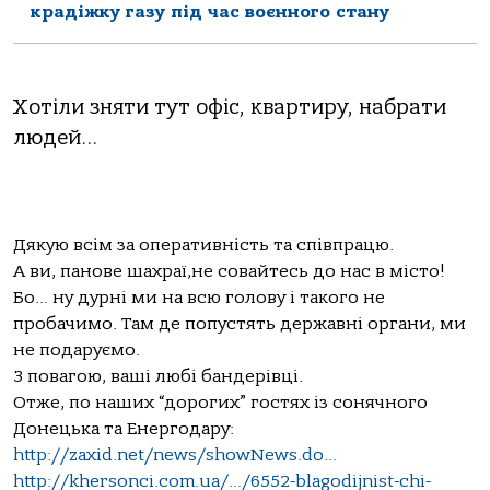
крадіжку газу під час воєнного стану
Хотіли зняти тут офіс, квартиру, набрати
людей…
Дякую всім за оперативність та співпрацю.
А ви, панове шахраї,не совайтесь до нас в місто!
Бо… ну дурні ми на всю голову і такого не
пробачимо. Там де попустять державні органи, ми
не подаруємо.
З повагою, ваші любі бандерівці.
Отже, по наших “дорогих” гостях із сонячного
Донецька та Енергодару:
http://zaxid.net/news/showNews.do…
http://khersonci.com.ua/…/6552-blagodijnist-chi-