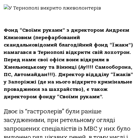
Фонд “Своїми руками” з директором Андрєєм
Климовим (перефарбований
скандальновідомий благодійний фонд “Їжаки”)
намагався в Тернополі відкрити свій лохотрон.
Перед нами свої офіси вони відкрили в
Хмельницькому та Вінниці (Ау!!!! Самооборона,
ПС, Автомайдан!!!). Директор віддділу “Їжаків”
у Запоріжжі (де на нього відкрито кримінальне
провадження за шахрайство), є також
директором фонду “Своїми руками”.
Двоє із “гастролерів” були раніше
засудженими, при ретельному огляді
запро
шених спеціалістів із МВС у них було
вилучено ряд цікавих речей, в тому числі і