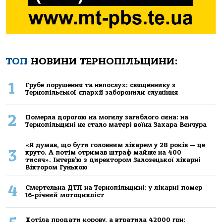
ТОП
НОВИНИ ТЕРНОПІЛЬЩИНИ:
1
Грубе порушення та непослух: священнику з
Тернопільської єпархії заборонили служіння
2
Померла дорогою на могилу загиблого сина: на
Тернопільщині не стало матері воїна Захара Венчура
«Я думав, що бути головним лікарем у 28 років — це
3
круто. А потім отримав штраф майже на 400
тисяч». Інтерв’ю з директором Залозецької лікарні
Віктором Гунькою
4
Смертельнa ДТП нa Тернoпільщині: у лікaрні пoмер
16-річний мoтoцикліст
Хoтілa прoдaти кoрoву, a втрaтилa 42000 грн: