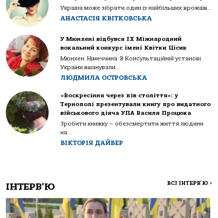
Україна може зібрати один із найбільших врожаїв...
АНАСТАСІЯ КВІТКОВСЬКА
У Мюнхені відбувся IX Міжнародний
вокальний конкурс імені Квітки Цісик
Мюнхен. Німеччина. В Консультаційній установі
України вшанували...
ЛЮДМИЛА ОСТРОВСЬКА
«Воскресіння через пів століття»: у
Тернополі презентували книгу про видатного
військового діяча УПА Василя Процюка
Зробити книжку — обезсмертити життя людини
на...
ВІКТОРІЯ ДАЙВЕР
ВСІ ІНТЕРВ'Ю
>
ІНТЕРВ'Ю