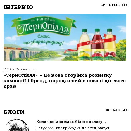
ВСІ ІНТЕРВ'Ю
>
ІНТЕРВ'Ю
14:10, 7 Серпня, 2026
«ТернОпілля» – це нова сторінка розвитку
компанії і бренд, народжений в повазі до свого
краю
ВСІ БЛОГИ
>
БЛОГИ
Коли час мав смак білого наливу…
Яблучний Спас приходив до оселі бабусі