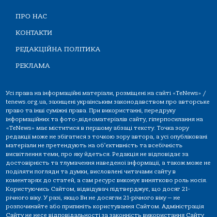
ПРО НАС
КОНТАКТИ
РЕДАКЦІЙНА ПОЛІТИКА
РЕКЛАМА
Усі права на інформаційні матеріали, розміщені на сайті «TeNews» /
tenews.org.ua, захищені українським законодавством про авторське
право та інші суміжні права. При використанні, передруку
інформаційних та фото-,відеоматеріалів сайту, гіперпосилання на
«TeNews» має міститися в першому абзаці тексту. Точка зору
редакції може не збігатися з точкою зору автора, а усі опубліковані
матеріали не претендують на об'єктивність та всебічність
висвітлення теми, про яку йдеться. Редакція не відповідає за
достовірність та тлумачення наведеної інформації, а також може не
поділяти погляди та думки, висловлені читачами сайту в
коментарях до статей, а сам ресурс виконує винятково роль носія.
Користуючись Сайтом, відвідувач підтверджує, що досяг 21-
річного віку. У разі, якщо Ви не досягли 21-річного віку — не
розпочинайте або припиніть користування Сайтом. Адміністрація
Сайту не несе відповідальності за законність використання Сайту