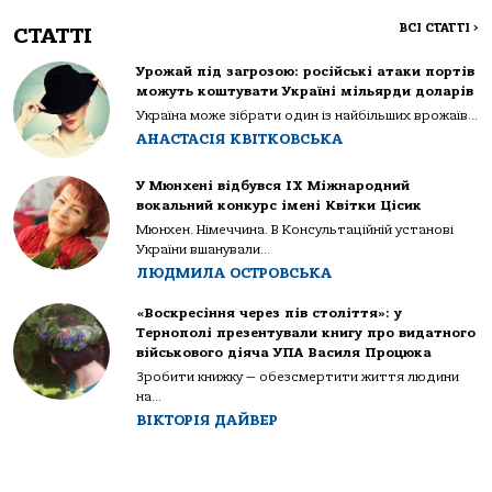
ВСІ СТАТТІ
>
СТАТТІ
Урожай під загрозою: російські атаки портів
можуть коштувати Україні мільярди доларів
Україна може зібрати один із найбільших врожаїв...
АНАСТАСІЯ КВІТКОВСЬКА
У Мюнхені відбувся IX Міжнародний
вокальний конкурс імені Квітки Цісик
Мюнхен. Німеччина. В Консультаційній установі
України вшанували...
ЛЮДМИЛА ОСТРОВСЬКА
«Воскресіння через пів століття»: у
Тернополі презентували книгу про видатного
військового діяча УПА Василя Процюка
Зробити книжку — обезсмертити життя людини
на...
ВІКТОРІЯ ДАЙВЕР