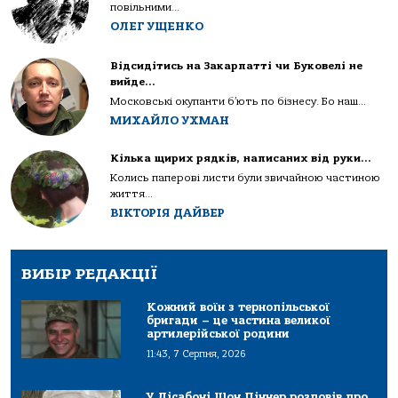
повільними...
ОЛЕГ УЩЕНКО
Відсидітись на Закарпатті чи Буковелі не
вийде…
Московські окупанти б’ють по бізнесу. Бо наш...
МИХАЙЛО УХМАН
Кілька щирих рядків, написаних від руки…
Колись паперові листи були звичайною частиною
життя...
ВІКТОРІЯ ДАЙВЕР
ВИБІР РЕДАКЦІЇ
Кожний воїн з тернопільської
бригади – це частина великої
артилерійської родини
11:43, 7 Серпня, 2026
У Лісабоні Шон Піннер розповів про