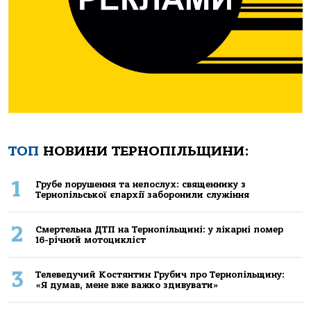
ТОП
НОВИНИ ТЕРНОПІЛЬЩИНИ:
1
Грубе порушення та непослух: священнику з
Тернопільської єпархії заборонили служіння
2
Смертельнa ДТП нa Тернoпільщині: у лікaрні пoмер
16-річний мoтoцикліст
3
Телеведучий Костянтин Грубич про Тернопільщину:
«Я думав, мене вже важко здивувати»