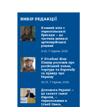
ВИБІР РЕДАКЦІЇ
Кожний воїн з
тернопільської
бригади – це
частина великої
артилерійської
родини
11:43, 7 Серпня, 2026
У Лісабоні Шон
Піннер розповів про
російський полон,
тортури та боротьбу
за правду про
Україну
06:13, 7 Серпня, 2026
Допомога Україні —
це захист самої
Європи, –
тернополянин в
Італії Олесь