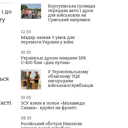
Борсуківська громада
передала авто і дрон
і до
для військових на
гу
Сумський напрямок
12:05
Мадяр назвав 5 умов для
перемоги України у війні
10:35
Українські дрони знищили ЗРК
С-400 біля «дачі путіна»
У Тернопільському
обласному ТЦК
ься
нагородили
військовослужбовців
10:05
асті
ЗСУ взяли в полон «Мохамеда
Салаха»: курйоз на фронті
08:35
Російський обстріл Нікополя: