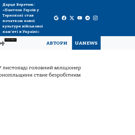
Дарця Веретюк:
«Пантеон Героїв у
Тернополі став
початком нової
культури військової
пам’яті в Україні»
СПЕЦТЕМА
рф
АВТОРИ
UANEWS