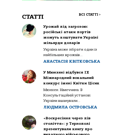
ВСІ СТАТТІ
>
СТАТТІ
Урожай під загрозою:
російські атаки портів
можуть коштувати Україні
мільярди доларів
Україна може зібрати один із
найбільших врожаїв...
АНАСТАСІЯ КВІТКОВСЬКА
У Мюнхені відбувся IX
Міжнародний вокальний
конкурс імені Квітки Цісик
Мюнхен. Німеччина. В
Консультаційній установі
України вшанували...
ЛЮДМИЛА ОСТРОВСЬКА
«Воскресіння через пів
століття»: у Тернополі
презентували книгу про
видатного військового