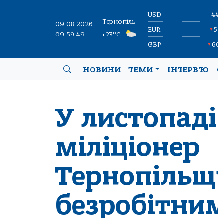
USD
4
Тернопіль
09.08.2026
EUR
5
▼
09:59:49
+23°C
GBP
6
▼
НОВИНИ
ТЕМИ
ІНТЕРВ’Ю
У листопад
міліціонер
Тернопільщ
безробітни