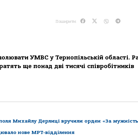
Поширити:
олювати УМВС у Тернопільській області. Р
ратять ще понад дві тисячі співробітників
ополя Михайлу Дерлиці вручили орден «За мужніст
цювало нове МРТ-відділення