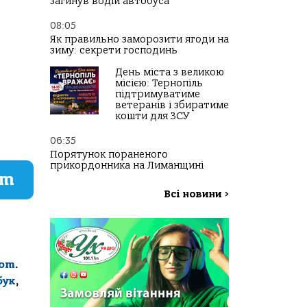
загинув водій автобуса
08:05
Як правильно заморозити ягоди на
зиму: секрети господинь
День міста з великою
місією: Тернопіль
підтримуватиме
ветеранів і збиратиме
кошти для ЗСУ
06:35
Порятунок пораненого
прикордонника на Лиманщині
am
Всі новини
>
com
.
бук
,