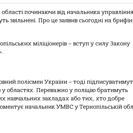
 області починаючи від начальника управління 
ь звільнені. Про це заявив сьогодні на брифін
пільських міліціонерів – вступ у силу Закону
».
ий полісмен України – тоді підписуватимут
в у областях. Переважно у поліцію братимуть
них навчальних закладах або тих, хто добре
 коментує начальник УМВС у Тернопільській обл