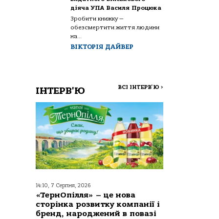
діяча УПА Василя Процюка
Зробити книжку —
обезсмертити життя людини
на...
ВІКТОРІЯ ДАЙВЕР
ВСІ ІНТЕРВ'Ю
>
ІНТЕРВ'Ю
14:10, 7 Серпня, 2026
«ТернОпілля» – це нова
сторінка розвитку компанії і
бренд, народжений в повазі