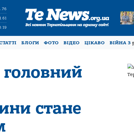
4.76
1.61
0.19
СТАТТІ
БЛОГИ
ФОТО
ВІДЕО
ЦІКАВО
ВІЙНА З
і головний
ини стане
м