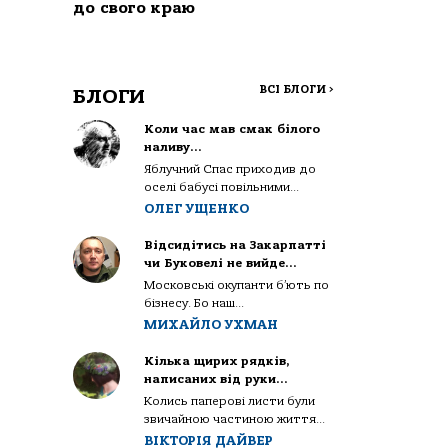
до свого краю
ВСІ БЛОГИ
>
БЛОГИ
Коли час мав смак білого
наливу…
Яблучний Спас приходив до
оселі бабусі повільними...
ОЛЕГ УЩЕНКО
Відсидітись на Закарпатті
чи Буковелі не вийде…
Московські окупанти б’ють по
бізнесу. Бо наш...
МИХАЙЛО УХМАН
Кілька щирих рядків,
написаних від руки…
Колись паперові листи були
звичайною частиною життя...
ВІКТОРІЯ ДАЙВЕР