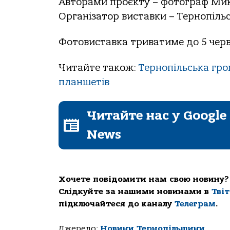
Авторами проєкту – фотограф Мик
Організатор виставки – Тернопільс
Фотовиставка триватиме до 5 черв
Читайте також:
Тернопільська гр
планшетів
Читайте нас у Google
News
Хочете повідомити нам свою новину?
Слідкуйте за нашими новинами в
Тві
підключайтеся до каналу
Телеграм
.
Джерело:
Новини Тернопільщини