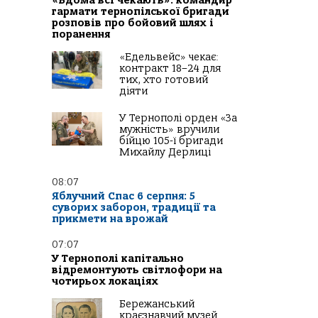
«Вдома всі чекають»: командир
гармати тернопілської бригади
розповів про бойовий шлях і
поранення
«Едельвейс» чекає:
контракт 18–24 для
тих, хто готовий
діяти
У Тернополі орден «За
мужність» вручили
бійцю 105-ї бригади
Михайлу Дерлиці
08:07
Яблучний Спас 6 серпня: 5
суворих заборон, традиції та
прикмети на врожай
07:07
У Тернополі капітально
відремонтують світлофори на
чотирьох локаціях
Бережанський
краєзнавчий музей