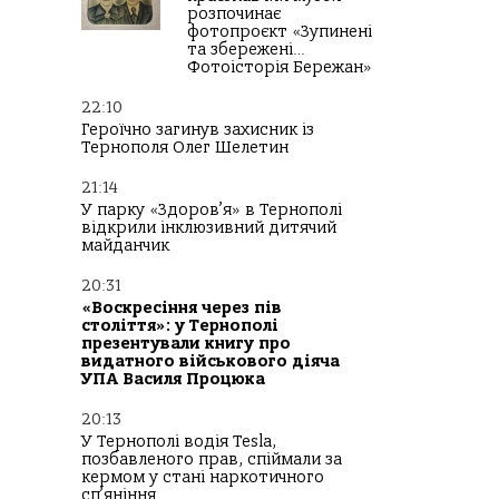
розпочинає
фотопроєкт «Зупинені
та збережені…
Фотоісторія Бережан»
22:10
Героїчно загинув захисник із
Тернополя Олег Шелетин
21:14
У парку «Здоров’я» в Тернополі
відкрили інклюзивний дитячий
майданчик
20:31
«Воскресіння через пів
століття»: у Тернополі
презентували книгу про
видатного військового діяча
УПА Василя Процюка
20:13
У Тернополі водія Tesla,
позбавленого прав, спіймали за
кермом у стані наркотичного
сп’яніння