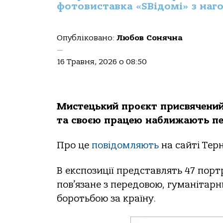
фотовиставка «SВідомі» з наго
Опубліковано:
Любов Сонячна
—
16 Травня, 2026 о 08:50
Мистецький проєкт присвячений
та своєю працею наближають пе
Про це
повідомляють
на сайті Терн
В експозиції представлять 47 портр
пов’язане з передовою, гуманіта
боротьбою за країну.