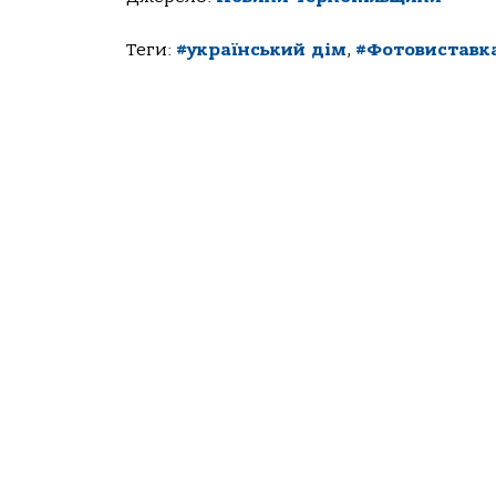
Теги:
#український дім
,
#Фотовиставк