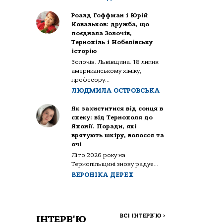
Роалд Гоффман і Юрій
Ковальков: дружба, що
поєднала Золочів,
Тернопіль і Нобелівську
історію
Золочів. Львівщина. 18 липня
американському хіміку,
професору...
ЛЮДМИЛА ОСТРОВСЬКА
Як захиститися від сонця в
спеку: від Тернополя до
Японії. Поради, які
врятують шкіру, волосся та
очі
Літо 2026 року на
Тернопільщині знову радує...
ВЕРОНІКА ДЕРЕХ
ВСІ ІНТЕРВ'Ю
>
ІНТЕРВ'Ю