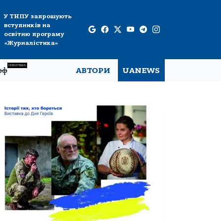
У ТНПУ запрошують
вступників на
освітню програму
«Журналістика»
СПЕЦТЕМА
рф
АВТОРИ
UANEWS