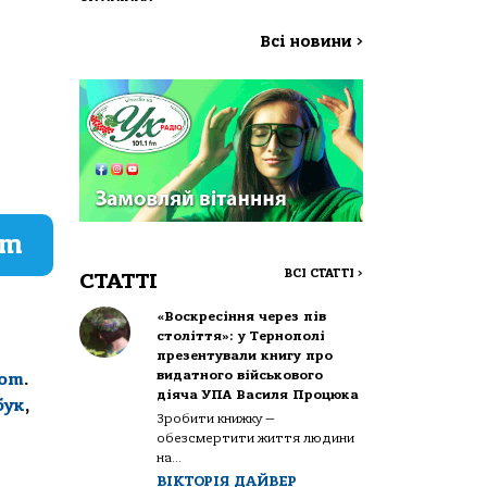
Всі новини
>
am
ВСІ СТАТТІ
>
СТАТТІ
«Воскресіння через пів
століття»: у Тернополі
презентували книгу про
видатного військового
com
.
діяча УПА Василя Процюка
бук
,
Зробити книжку —
обезсмертити життя людини
на...
ВІКТОРІЯ ДАЙВЕР