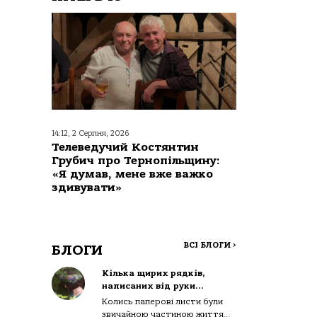
14:12, 2 Серпня, 2026
Телеведучий Костянтин
Грубич про Тернопільщину:
«Я думав, мене вже важко
здивувати»
ВСІ БЛОГИ
>
БЛОГИ
Кілька щирих рядків,
написаних від руки…
Колись паперові листи були
звичайною частиною життя...