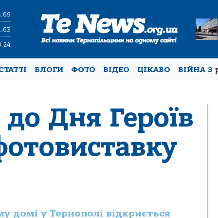
4.69
1.63
0.24
СТАТТІ
БЛОГИ
ФОТО
ВІДЕО
ЦІКАВО
ВІЙНА З
 до Дня Героїв
фотовиставку
ому домі у Тернополі відкриється