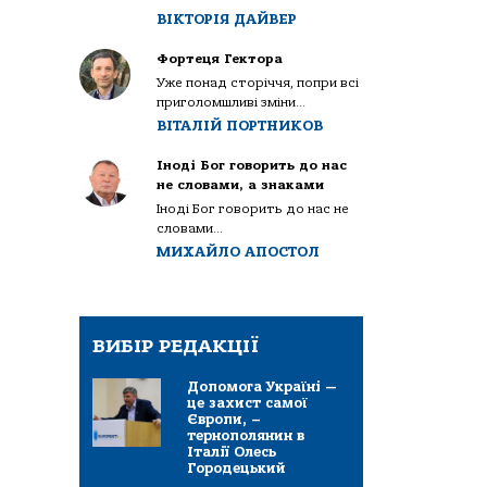
ВІКТОРІЯ ДАЙВЕР
Фортеця Гектора
Уже понад сторіччя, попри всі
приголомшливі зміни...
ВІТАЛІЙ ПОРТНИКОВ
Іноді Бог говорить до нас
не словами, а знаками
Іноді Бог говорить до нас не
словами...
МИХАЙЛО АПОСТОЛ
ВИБІР РЕДАКЦІЇ
Допомога Україні —
це захист самої
Європи, –
тернополянин в
Італії Олесь
Городецький