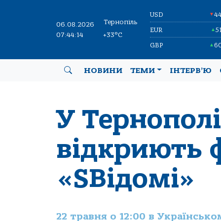
USD
4
▼
Тернопіль
06.08.2026
EUR
5
▲
07:44:14
+33°C
GBP
6
▲
НОВИНИ
ТЕМИ
ІНТЕРВ’Ю
У Тернополі
відкриють 
«SВідомі»
22 травня о 12:00 в Українськ