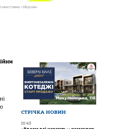
овиставка «SВідомі»
ійни
ні
ю
СТРІЧКА НОВИН
10:43