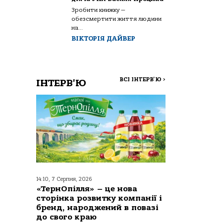
Зробити книжку —
обезсмертити життя людини
на...
ВІКТОРІЯ ДАЙВЕР
ВСІ ІНТЕРВ'Ю
>
ІНТЕРВ'Ю
14:10, 7 Серпня, 2026
«ТернОпілля» – це нова
сторінка розвитку компанії і
бренд, народжений в повазі
до свого краю