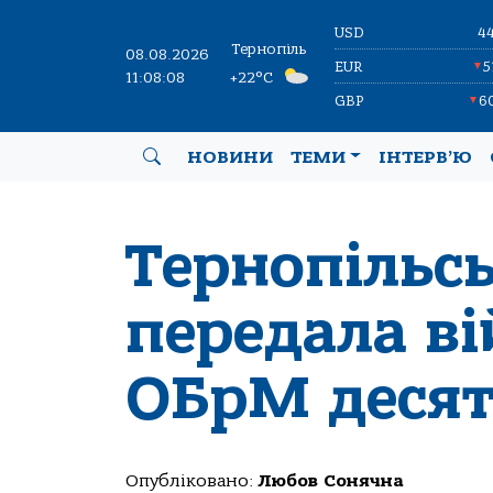
USD
4
Тернопіль
08.08.2026
EUR
5
▼
11:08:09
+22°C
GBP
6
▼
НОВИНИ
ТЕМИ
ІНТЕРВ’Ю
Тернопільс
передала в
ОБрМ десят
Опубліковано:
Любов Сонячна