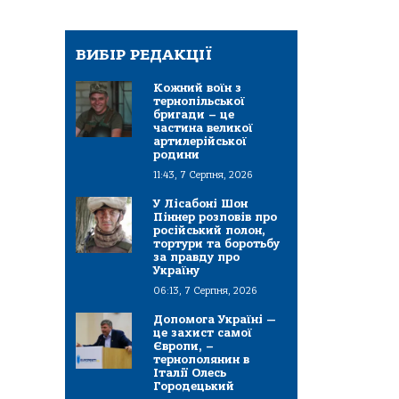
ВИБІР РЕДАКЦІЇ
Кожний воїн з
тернопільської
бригади – це
частина великої
артилерійської
родини
11:43, 7 Серпня, 2026
У Лісабоні Шон
Піннер розповів про
російський полон,
тортури та боротьбу
за правду про
Україну
06:13, 7 Серпня, 2026
Допомога Україні —
це захист самої
Європи, –
тернополянин в
Італії Олесь
Городецький