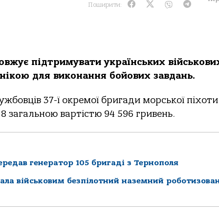
Поширити:
овжує підтримувати українських військови
хнікою для виконання бойових завдань.
ужбовців 37-ї окремої бригади морської піхоти
8 загальною вартістю 94 596 гривень.
редав генератор 105 бригаді з Тернополя
дала військовим безпілотний наземний роботизова