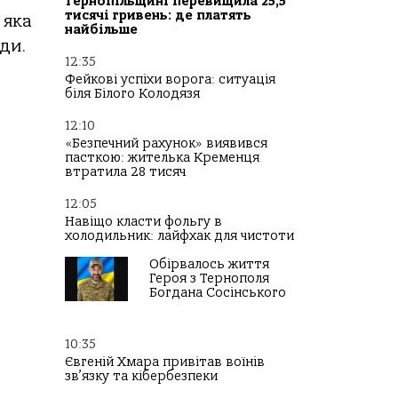
Тернопільщині перевищила 25,5
тисячі гривень: де платять
 яка
найбільше
ди.
12:35
Фейкові успіхи ворога: ситуація
біля Білого Колодязя
12:10
«Безпечний рахунок» виявився
пасткою: жителька Кременця
втратила 28 тисяч
12:05
Навіщо класти фольгу в
холодильник: лайфхак для чистоти
Обірвалось життя
Героя з Тернополя
Богдана Сосінського
10:35
Євгеній Хмара привітав воїнів
зв’язку та кібербезпеки