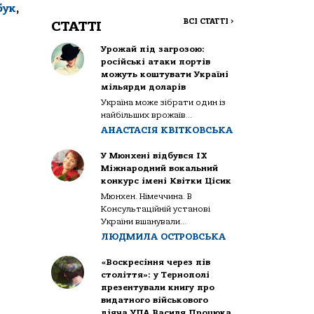
бук
,
ВСІ СТАТТІ
>
СТАТТІ
Урожай під загрозою:
російські атаки портів
можуть коштувати Україні
мільярди доларів
Україна може зібрати один із
найбільших врожаїв...
АНАСТАСІЯ КВІТКОВСЬКА
У Мюнхені відбувся IX
Міжнародний вокальний
конкурс імені Квітки Цісик
Мюнхен. Німеччина. В
Консультаційній установі
України вшанували...
ЛЮДМИЛА ОСТРОВСЬКА
«Воскресіння через пів
століття»: у Тернополі
презентували книгу про
видатного військового
діяча УПА Василя Процюка