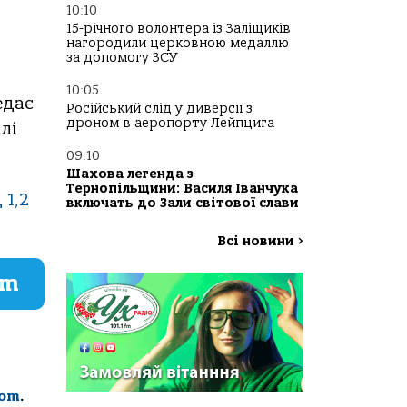
10:10
15-річного волонтера із Заліщиків
нагородили церковною медаллю
за допомогу ЗСУ
10:05
едає
Російський слід у диверсії з
дроном в аеропорту Лейпцига
лі
09:10
Шахова легенда з
Тернопільщини: Василя Іванчука
 1,2
включать до Зали світової слави
Всі новини
>
am
com
.