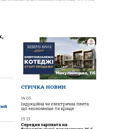
х,
СТРІЧКА НОВИН
14:05
Індукційна чи електрична плита:
ний
що економніше та краще
13:13
Середня зарплата на