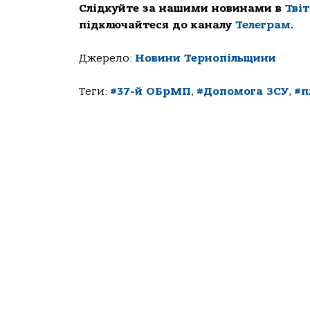
Слідкуйте за нашими новинами в
Тві
підключайтеся до каналу
Телеграм
.
Джерело:
Новини Тернопільщини
Теги:
#37-й ОБрМП
,
#Допомога ЗСУ
,
#п