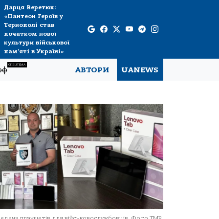
Дарця Веретюк:
«Пантеон Героїв у
Тернополі став
початком нової
культури військової
пам’яті в Україні»
СПЕЦТЕМА
рф
АВТОРИ
UANEWS
едача планшетів для військовослужбовців. Фото ТМР