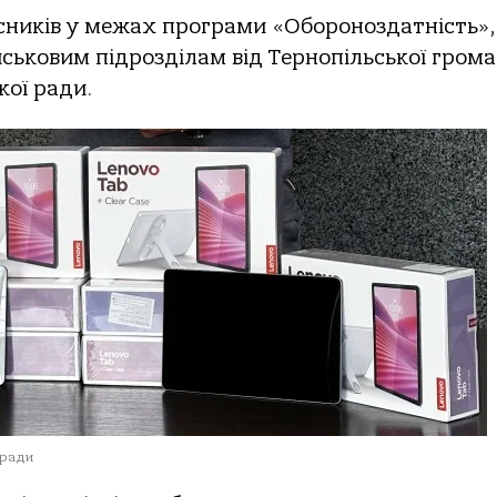
сників у межах програми «Обороноздатність»,
ськовим підрозділам від Тернопільської грома
кої ради.
 ради