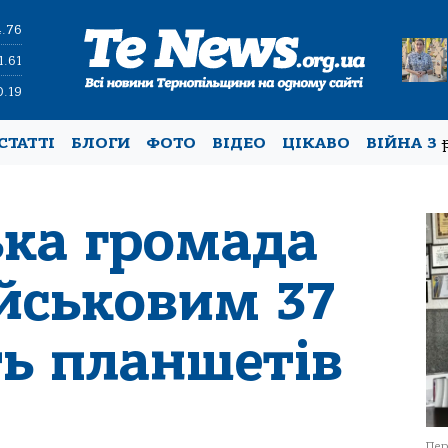
4.76
1.61
0.19
СТАТТІ
БЛОГИ
ФОТО
ВІДЕО
ЦІКАВО
ВІЙНА З
ька громада
ійськовим 37
ь планшетів
Пер