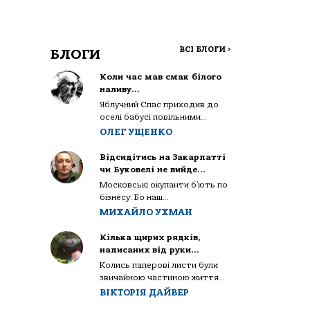
ВСІ БЛОГИ
>
БЛОГИ
Коли час мав смак білого
наливу…
Яблучний Спас приходив до
оселі бабусі повільними...
ОЛЕГ УЩЕНКО
Відсидітись на Закарпатті
чи Буковелі не вийде…
Московські окупанти б’ють по
бізнесу. Бо наш...
МИХАЙЛО УХМАН
Кілька щирих рядків,
написаних від руки…
Колись паперові листи були
звичайною частиною життя...
ВІКТОРІЯ ДАЙВЕР