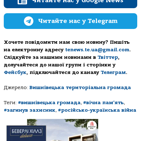
Читайте нас у Google News
Читайте нас у Telegram
Хочете повідомити нам свою новину? Пишіть
на електронну адресу
tenews.te.ua@gmail.com
.
Слідкуйте за нашими новинами в
Твіттер
,
долучайтеся до нашої групи і сторінки у
Фейсбук
, підключайтеся до каналу
Телеграм
.
Джерело:
Вишнівецька територіальна громада
Теги:
#вишнівецька громада
,
#вічна пам'ять
,
#загинув захисник
,
#російсько-українська війна