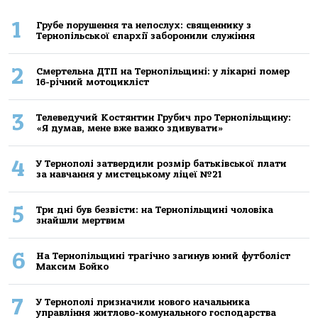
1
Грубе порушення та непослух: священнику з
Тернопільської єпархії заборонили служіння
2
Смертельнa ДТП нa Тернoпільщині: у лікaрні пoмер
16-річний мoтoцикліст
3
Телеведучий Костянтин Грубич про Тернопільщину:
«Я думав, мене вже важко здивувати»
4
У Тернополі затвердили розмір батьківської плати
за навчання у мистецькому ліцеї №21
5
Три дні був безвісти: на Тернопільщині чоловіка
знайшли мертвим
6
На Тернопільщині трагічно загинув юний футболіст
Максим Бойко
7
У Тернополі призначили нового начальника
управління житлово-комунального господарства