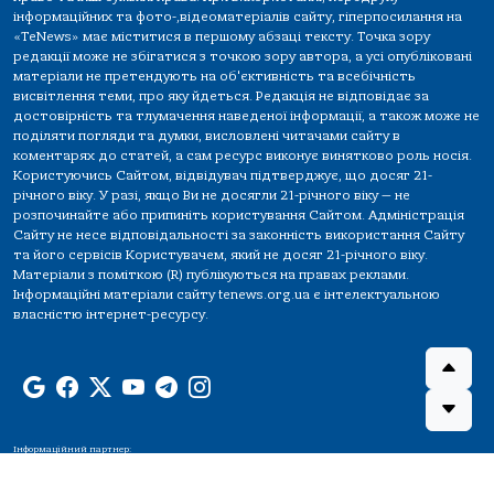
інформаційних та фото-,відеоматеріалів сайту, гіперпосилання на
«TeNews» має міститися в першому абзаці тексту. Точка зору
редакції може не збігатися з точкою зору автора, а усі опубліковані
матеріали не претендують на об'єктивність та всебічність
висвітлення теми, про яку йдеться. Редакція не відповідає за
достовірність та тлумачення наведеної інформації, а також може не
поділяти погляди та думки, висловлені читачами сайту в
коментарях до статей, а сам ресурс виконує винятково роль носія.
Користуючись Сайтом, відвідувач підтверджує, що досяг 21-
річного віку. У разі, якщо Ви не досягли 21-річного віку — не
розпочинайте або припиніть користування Сайтом. Адміністрація
Сайту не несе відповідальності за законність використання Сайту
та його сервісів Користувачем, який не досяг 21-річного віку.
Матеріали з поміткою (R) публікуються на правах реклами.
Інформаційні матеріали сайту tenews.org.ua є інтелектуальною
власністю інтернет-ресурсу.
Інформаційний партнер: