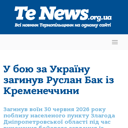
У бою за Україну
загинув Руслан Бак із
Кременеччини
Загинув воїн 30 червня 2026 року
поблизу населеного пункту Злагода
Дніпропетровської області під час