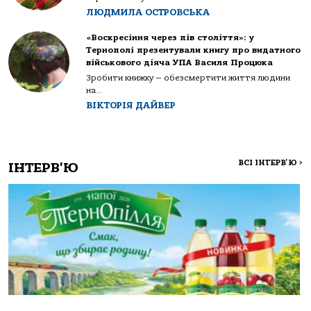
ЛЮДМИЛА ОСТРОВСЬКА
«Воскресіння через пів століття»: у
Тернополі презентували книгу про видатного
військового діяча УПА Василя Процюка
Зробити книжку — обезсмертити життя людини
на...
ВІКТОРІЯ ДАЙВЕР
ВСІ ІНТЕРВ'Ю
>
ІНТЕРВ'Ю