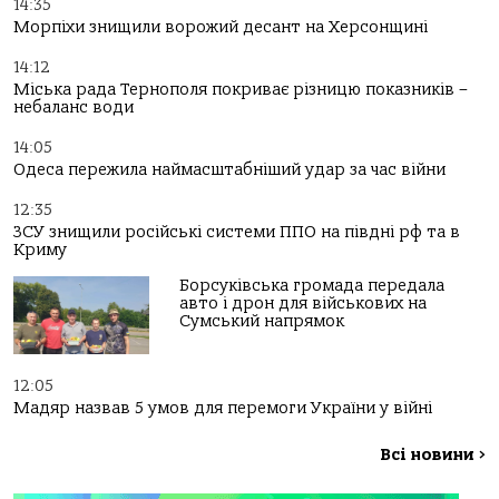
14:35
Морпіхи знищили ворожий десант на Херсонщині
14:12
Міська рада Тернополя покриває різницю показників –
небаланс води
14:05
Одеса пережила наймасштабніший удар за час війни
12:35
ЗСУ знищили російські системи ППО на півдні рф та в
Криму
Борсуківська громада передала
авто і дрон для військових на
Сумський напрямок
12:05
Мадяр назвав 5 умов для перемоги України у війні
Всі новини
>