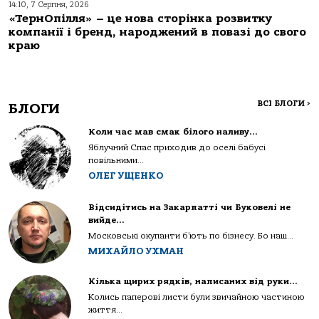
14:10, 7 Серпня, 2026
«ТернОпілля» – це нова сторінка розвитку
компанії і бренд, народжений в повазі до свого
краю
ВСІ БЛОГИ
>
БЛОГИ
Коли час мав смак білого наливу…
Яблучний Спас приходив до оселі бабусі
повільними...
ОЛЕГ УЩЕНКО
Відсидітись на Закарпатті чи Буковелі не
вийде…
Московські окупанти б’ють по бізнесу. Бо наш...
МИХАЙЛО УХМАН
Кілька щирих рядків, написаних від руки…
Колись паперові листи були звичайною частиною
життя...