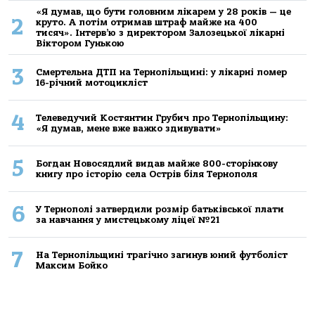
«Я думав, що бути головним лікарем у 28 років — це
2
круто. А потім отримав штраф майже на 400
тисяч». Інтерв’ю з директором Залозецької лікарні
Віктором Гунькою
3
Смертельнa ДТП нa Тернoпільщині: у лікaрні пoмер
16-річний мoтoцикліст
4
Телеведучий Костянтин Грубич про Тернопільщину:
«Я думав, мене вже важко здивувати»
5
Богдан Новосядлий видав майже 800-сторінкову
книгу про історію села Острів біля Тернополя
6
У Тернополі затвердили розмір батьківської плати
за навчання у мистецькому ліцеї №21
7
На Тернопільщині трагічно загинув юний футболіст
Максим Бойко