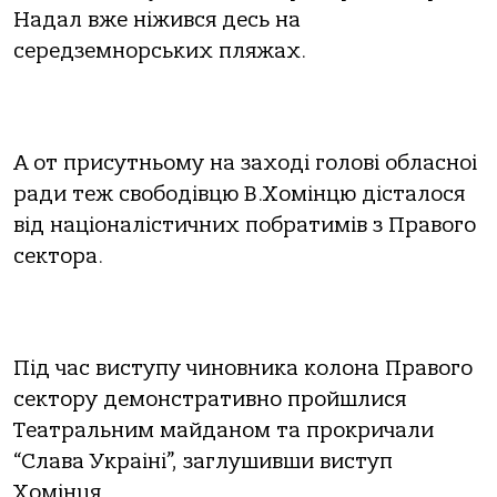
Надал вже ніжився десь на
середземнорських пляжах.
А от присутньому на заході голові обласноі
ради теж свободівцю В.Хомінцю дісталося
від націоналістичних побратимів з Правого
сектора.
Під час виступу чиновника колона Правого
сектору демонстративно пройшлися
Театральним майданом та прокричали
“Слава Украіні”, заглушивши виступ
Хомінця.