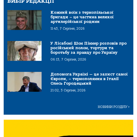
ВИБІР РЕДАКЦІЇ
Кожний воїн з тернопільської
бригади – це частина великої
артилерійської родини
11:43, 7 Серпня, 2026
У Лісабоні Шон Піннер розповів про
російський полон, тортури та
боротьбу за правду про Україну
06:13, 7 Серпня, 2026
Допомога Україні — це захист самої
Європи, – тернополянин в Італії
Олесь Городецький
21:02, 3 Серпня, 2026
НОВИНИ РОЗДІЛУ
>