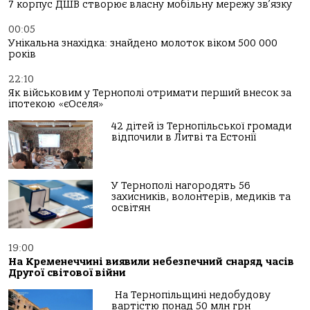
7 корпус ДШВ створює власну мобільну мережу зв’язку
00:05
Унікальна знахідка: знайдено молоток віком 500 000
років
22:10
Як військовим у Тернополі отримати перший внесок за
іпотекою «єОселя»
42 дітей із Тернопільської громади
відпочили в Литві та Естонії
У Тернополі нагородять 56
захисників, волонтерів, медиків та
освітян
19:00
На Кременеччині виявили небезпечний снаряд часів
Другої світової війни
На Тернопільщині недобудову
вартістю понад 50 млн грн