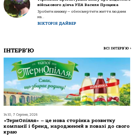
військового діяча УПА Василя Процюка
Зробити книжку — обезсмертити життя людини
на...
ВІКТОРІЯ ДАЙВЕР
ВСІ ІНТЕРВ'Ю
>
ІНТЕРВ'Ю
14:10, 7 Серпня, 2026
«ТернОпілля» – це нова сторінка розвитку
компанії і бренд, народжений в повазі до свого
краю