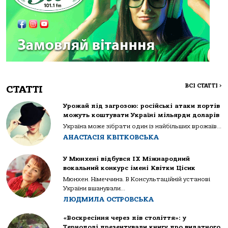
ВСІ СТАТТІ
>
СТАТТІ
Урожай під загрозою: російські атаки портів
можуть коштувати Україні мільярди доларів
Україна може зібрати один із найбільших врожаїв...
АНАСТАСІЯ КВІТКОВСЬКА
У Мюнхені відбувся IX Міжнародний
вокальний конкурс імені Квітки Цісик
Мюнхен. Німеччина. В Консультаційній установі
України вшанували...
ЛЮДМИЛА ОСТРОВСЬКА
«Воскресіння через пів століття»: у
Тернополі презентували книгу про видатного