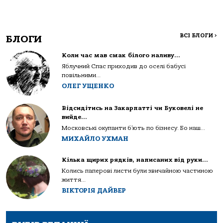
ВСІ БЛОГИ
>
БЛОГИ
Коли час мав смак білого наливу…
Яблучний Спас приходив до оселі бабусі
повільними...
ОЛЕГ УЩЕНКО
Відсидітись на Закарпатті чи Буковелі не
вийде…
Московські окупанти б’ють по бізнесу. Бо наш...
МИХАЙЛО УХМАН
Кілька щирих рядків, написаних від руки…
Колись паперові листи були звичайною частиною
життя...
ВІКТОРІЯ ДАЙВЕР