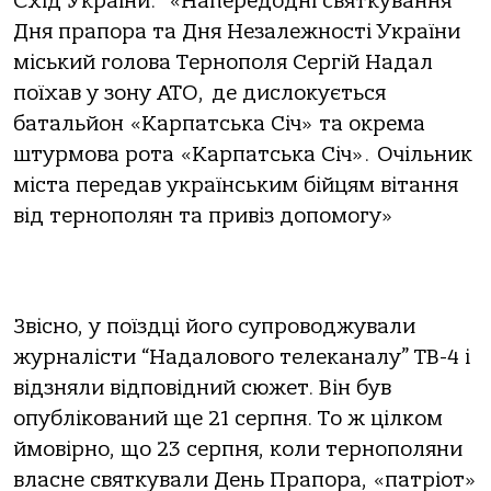
Схід України: «Напередодні святкування
Дня прапора та Дня Незалежності України
міський голова Тернополя Сергій Надал
поїхав у зону АТО, де дислокується
батальйон «Карпатська Січ» та окрема
штурмова рота «Карпатська Січ». Очільник
міста передав українським бійцям вітання
від тернополян та привіз допомогу»
Звісно, у поїздці його супроводжували
журналісти “Надалового телеканалу” ТВ-4 і
відзняли відповідний сюжет. Він був
опублікований ще 21 серпня. То ж цілком
ймовірно, що 23 серпня, коли тернополяни
власне святкували День Прапора, «патріот»