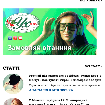
Всі новини
>
ВСІ СТАТТІ
>
СТАТТІ
Урожай під загрозою: російські атаки портів
можуть коштувати Україні мільярди доларів
Україна може зібрати один із найбільших врожаїв...
АНАСТАСІЯ КВІТКОВСЬКА
У Мюнхені відбувся IX Міжнародний
вокальний конкурс імені Квітки Цісик