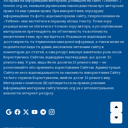
Усі права на інформаційні матеріали, розміщені на сайті «TeNews» /
tenews.org.ua, захищені українським законодавством про авторське
право та інші суміжні права. При використанні, передруку
інформаційних та фото-,відеоматеріалів сайту, гіперпосилання на
«TeNews» має міститися в першому абзаці тексту. Точка зору
редакції може не збігатися з точкою зору автора, а усі опубліковані
матеріали не претендують на об'єктивність та всебічність
висвітлення теми, про яку йдеться. Редакція не відповідає за
достовірність та тлумачення наведеної інформації, а також може не
поділяти погляди та думки, висловлені читачами сайту в
коментарях до статей, а сам ресурс виконує винятково роль носія.
Користуючись Сайтом, відвідувач підтверджує, що досяг 21-
річного віку. У разі, якщо Ви не досягли 21-річного віку — не
розпочинайте або припиніть користування Сайтом. Адміністрація
Сайту не несе відповідальності за законність використання Сайту
та його сервісів Користувачем, який не досяг 21-річного віку.
Матеріали з поміткою (R) публікуються на правах реклами.
Інформаційні матеріали сайту tenews.org.ua є інтелектуальною
власністю інтернет-ресурсу.