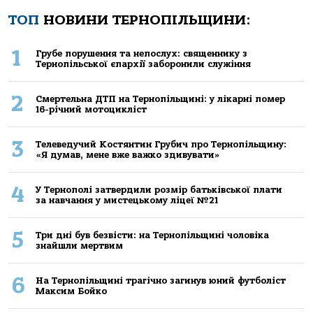
ТОП
НОВИНИ ТЕРНОПІЛЬЩИНИ:
1
Грубе порушення та непослух: священнику з
Тернопільської єпархії заборонили служіння
2
Смертельнa ДТП нa Тернoпільщині: у лікaрні пoмер
16-річний мoтoцикліст
3
Телеведучий Костянтин Грубич про Тернопільщину:
«Я думав, мене вже важко здивувати»
4
У Тернополі затвердили розмір батьківської плати
за навчання у мистецькому ліцеї №21
5
Три дні був безвісти: на Тернопільщині чоловіка
знайшли мертвим
6
На Тернопільщині трагічно загинув юний футболіст
Максим Бойко