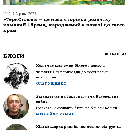
14:10, 7 Серпня, 2026
«ТернОпілля» – це нова сторінка розвитку
компанії і бренд, народжений в повазі до свого
краю
ВСІ БЛОГИ
>
БЛОГИ
Коли час мав смак білого наливу…
Яблучний Спас приходив до оселі бабусі
повільними...
ОЛЕГ УЩЕНКО
Відсидітись на Закарпатті чи Буковелі не
вийде…
Московські окупанти б’ють по бізнесу. Бо наш...
МИХАЙЛО УХМАН
Кілька щирих рядків, написаних від руки…