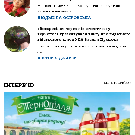
Мюнхен. Німеччина. В Консультаційній установі
України вшанували...
ЛЮДМИЛА ОСТРОВСЬКА
«Воскресіння через пів століття»: у
Тернополі презентували книгу про видатного
військового діяча УПА Василя Процюка
Зробити книжку — обезсмертити життя людини
на...
ВІКТОРІЯ ДАЙВЕР
ВСІ ІНТЕРВ'Ю
>
ІНТЕРВ'Ю