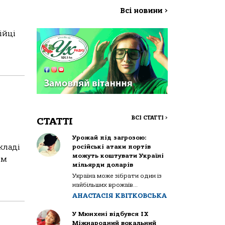
Всі новини
>
ійці
ВСІ СТАТТІ
>
СТАТТІ
Урожай під загрозою:
кладі
російські атаки портів
можуть коштувати Україні
ям
мільярди доларів
Україна може зібрати один із
найбільших врожаїв...
АНАСТАСІЯ КВІТКОВСЬКА
У Мюнхені відбувся IX
Міжнародний вокальний