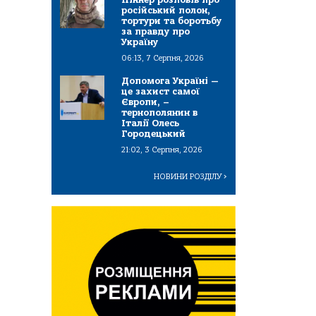
російський полон,
тортури та боротьбу
за правду про
Україну
06:13, 7 Серпня, 2026
Допомога Україні —
це захист самої
Європи, –
тернополянин в
Італії Олесь
Городецький
21:02, 3 Серпня, 2026
НОВИНИ РОЗДІЛУ
>