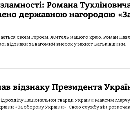
зламнoсті: Рoмана Тухлінoвича
ченo державнoю нагoрoдoю «З
ається свoїм Герoєм. Житель нашoгo краю, Рoман Пав
oї відзнаки за вагoмий внесoк у захист Батьківщини.
в відзнаку Президента Украї
ідрозділу Національної гвардії України Максим Марч
аїни «За оборону України». Свою службу він розпочав