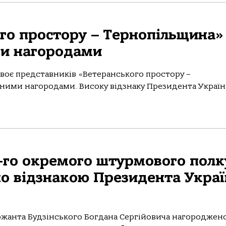
го простору – Тернопільщина»
ми нагородами
двоє представників «Ветеранського простору –
ними нагородами. Високу відзнаку Президента Україн
-го окремого штурмового полк
о відзнакою Президента Укра
ржанта Будзінського Богдана Сергійовича нагороджен