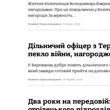
Жителя Копичинців Володимира Кавуна
нагородами. Про це повідомили у Копичи
нагороди За мужність...
Новини Тернопільщини
-
5 Липня, 2026
Дільничий офіцер з Т
пекло війни, нагород
У Бережанах добре знають дільничного 
який завжди готовий прийти на допомогу
Новини Тернопільщини
-
19 Червня, 2026
Два роки на передовій:
стрілецького підрозділ