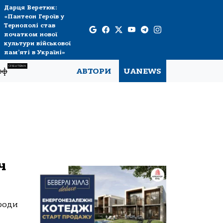
Дарця Веретюк:
«Пантеон Героїв у
Тернополі став
початком нової
культури військової
пам’яті в Україні»
СПЕЦТЕМА
рф
АВТОРИ
UANEWS
ч
ороди