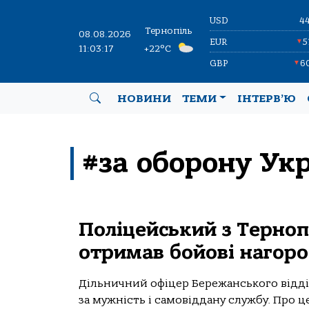
USD
4
Тернопіль
08.08.2026
EUR
5
▼
11:03:18
+22°C
GBP
6
▼
НОВИНИ
ТЕМИ
ІНТЕРВ’Ю
#за оборону Ук
Поліцейський з Терно
отримав бойові нагоро
Дільничний офіцер Бережанського відді
за мужність і самовіддану службу. Про 