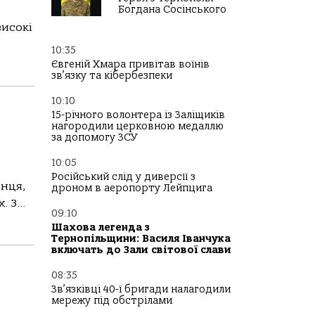
Богдана Сосінського
високі
10:35
Євгеній Хмара привітав воїнів
зв’язку та кібербезпеки
10:10
15-річного волонтера із Заліщиків
нагородили церковною медаллю
за допомогу ЗСУ
10:05
Російський слід у диверсії з
онця,
дроном в аеропорту Лейпцига
 З...
09:10
Шахова легенда з
Тернопільщини: Василя Іванчука
включать до Зали світової слави
08:35
Зв’язківці 40-ї бригади налагодили
мережу під обстрілами