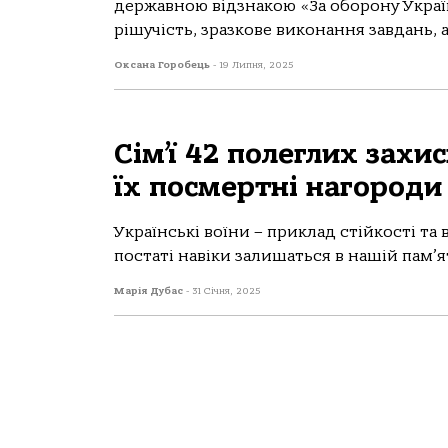
державною відзнакою «За оборону Україн
рішучість, зразкове виконання завдань, а
Оксана Горобець
-
19 Липня, 2025
Сім’ї 42 полеглих зах
їх посмертні нагороди
Українські воїни – приклад стійкості та 
постаті навіки залишаться в нашій пам’яті
Марія Дубас
-
31 Січня, 2025