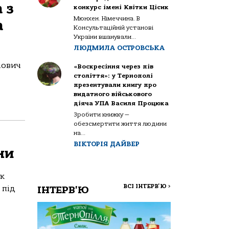
 з
конкурс імені Квітки Цісик
Мюнхен. Німеччина. В
а
Консультаційній установі
України вшанували...
ЛЮДМИЛА ОСТРОВСЬКА
лoвич
«Воскресіння через пів
століття»: у Тернополі
презентували книгу про
видатного військового
діяча УПА Василя Процюка
Зробити книжку —
обезсмертити життя людини
на...
ВІКТОРІЯ ДАЙВЕР
ни
ук
ВСІ ІНТЕРВ'Ю
>
ІНТЕРВ'Ю
 під