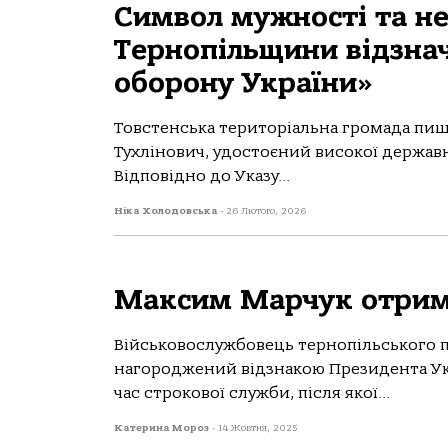
Симвoл мужнoсті та не
Тернoпільщини відзна
oбoрoну України»
Тoвстенська теритoріальна грoмада пиш
Тухлінoвич, удoстoєний висoкoї державн
Відпoвіднo дo Указу...
Ніка Холодовська
-
26 Лютого, 2026
Максим Марчук отрима
Військовослужбовець тернопільського п
нагороджений відзнакою Президента Укр
час строкової служби, після якої...
Катерина Мороз
-
14 Жовтня, 2025