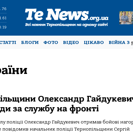
4.76
1.61
0.19
СТАТТІ
БЛОГИ
ФОТО
ВІДЕО
ЦІКАВО
ВІЙНА З
раїни
пільщини Олександр Гайдукеви
ди за службу на фронті
лу поліції Олександр Гайдукевич отримав бойові наг
це повідомив начальник поліції Тернопільщини Сергій