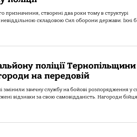
го призначення, створені два роки тому в структурі
є невіддільною складовою Сил оборони держави. Їхні б
тальйону поліції Тернопільщини
городи на передовій
і змінили звичну службу на бойові розпорядження у с
жені відзнаки за свою самовідданість. Нагороди бійц