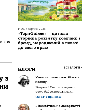
14:10, 7 Серпня, 2026
«ТернОпілля» – це нова
сторінка розвитку компанії і
и «За
бренд, народжений в повазі
до свого краю
ВСІ БЛОГИ
>
БЛОГИ
у з
Коли час мав смак білого
наливу…
їни
Яблучний Спас приходив до
оселі бабусі повільними...
ОЛЕГ УЩЕНКО
о
Відсидітись на Закарпатті