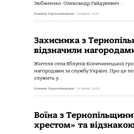
Зюбаненко. Олександр Гайдукевич...
Новини Тернопільщини
-
5 Серпня, 2026
Захисника з Тернопіл
відзначили нагородам
Жителя села Яблунів Копичинецької гр
нагородами за службу Україні. Про це 
служить у...
Новини Тернопільщини
-
21 Липня, 2026
Воїна з Тернопільщин
хрестом» та відзнако