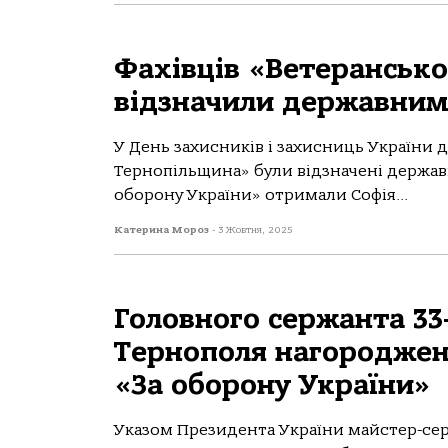
Фахівців «Ветерансько
відзначили державни
У День захисників і захисниць України 
Тернопільщина» були відзначені держав
оборону України» отримали Софія...
Катерина Мороз
-
3 Жовтня, 2025
Головного сержанта 33
Тернополя нагороджен
«За оборону України»
Указом Президента України майстер-се