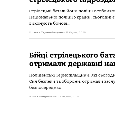
Стрілецькі батальйони поліції особливо
Національної поліції України, сьогодні 
виконують бойові...
Новини Тернопільщини
-
11 Червня, 2026
Бійці стрілецького ба
отримали державні на
Поліцейські Тернопільщини, які сьогодн
Сил безпеки та оборони, отримали заслу
безпосередньо...
Ніка Холодовська
-
22 Березня, 2026