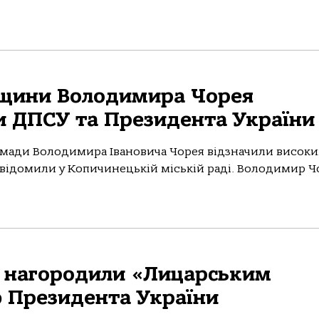
ьщини Володимира Чорея
и ДПСУ та Президента України
омади Володимира Івановича Чорея відзначили висок
повідомили у Копичинецькій міській раді. Володимир 
и нагородили «Лицарським
ю Президента України