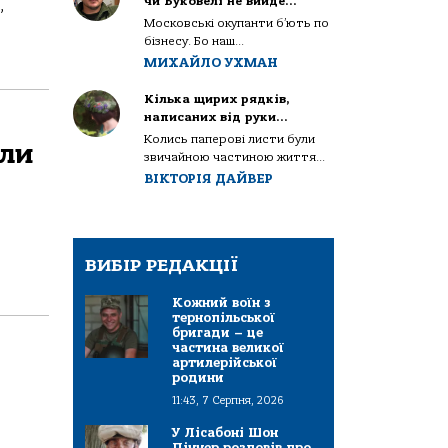
чи Буковелі не вийде…
,
Московські окупанти б’ють по
бізнесу. Бо наш...
МИХАЙЛО УХМАН
Кілька щирих рядків,
написаних від руки…
Колись паперові листи були
али
звичайною частиною життя...
ВІКТОРІЯ ДАЙВЕР
ВИБІР РЕДАКЦІЇ
Кожний воїн з
тернопільської
бригади – це
частина великої
артилерійської
родини
11:43, 7 Серпня, 2026
У Лісабоні Шон
Піннер розповів про