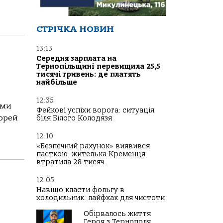
СТРІЧКА НОВИН
13:13
Середня зарплата на
Тернопільщині перевищила 25,5
тисячі гривень: де платять
найбільше
12:35
ими
Фейкові успіхи ворога: ситуація
Чорей
біля Білого Колодязя
12:10
«Безпечний рахунок» виявився
пасткою: жителька Кременця
втратила 28 тисяч
12:05
Навіщо класти фольгу в
холодильник: лайфхак для чистоти
Обірвалось життя
Героя з Тернополя