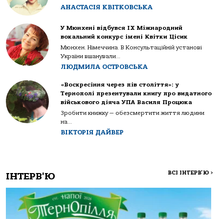
АНАСТАСІЯ КВІТКОВСЬКА
У Мюнхені відбувся IX Міжнародний
вокальний конкурс імені Квітки Цісик
Мюнхен. Німеччина. В Консультаційній установі
України вшанували...
ЛЮДМИЛА ОСТРОВСЬКА
«Воскресіння через пів століття»: у
Тернополі презентували книгу про видатного
військового діяча УПА Василя Процюка
Зробити книжку — обезсмертити життя людини
на...
ВІКТОРІЯ ДАЙВЕР
ВСІ ІНТЕРВ'Ю
>
ІНТЕРВ'Ю