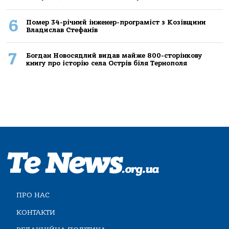
6
Помер 34-річний інженер-програміст з Козівщини
Владислав Стефанів
7
Богдан Новосядлий видав майже 800-сторінкову
книгу про історію села Острів біля Тернополя
ПРО НАС
КОНТАКТИ