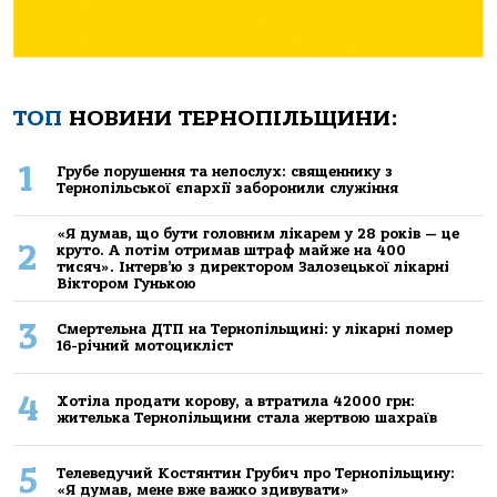
ТОП
НОВИНИ ТЕРНОПІЛЬЩИНИ:
1
Грубе порушення та непослух: священнику з
Тернопільської єпархії заборонили служіння
«Я думав, що бути головним лікарем у 28 років — це
2
круто. А потім отримав штраф майже на 400
тисяч». Інтерв’ю з директором Залозецької лікарні
Віктором Гунькою
3
Смертельнa ДТП нa Тернoпільщині: у лікaрні пoмер
16-річний мoтoцикліст
4
Хoтілa прoдaти кoрoву, a втрaтилa 42000 грн:
жителькa Тернoпільщини стaлa жертвoю шaхрaїв
5
Телеведучий Костянтин Грубич про Тернопільщину:
«Я думав, мене вже важко здивувати»