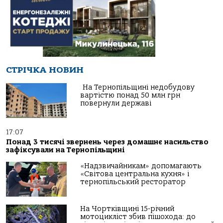
СТРІЧКА НОВИН
На Тернопільщині недобудову
вартістю понад 50 млн грн
повернули державі
17:07
Понад 3 тисячі звернень через домашнє насильство
зафіксували на Тернопільщині
«Надзвичайникам» допомагають
«Світова центральна кухня» і
тернопільський ресторатор
На Чортківщині 15-річний
мотоцикліст збив пішохода: до