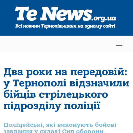
Два роки на передовій:
у Тернополі відзначили
бійців стрілецького
підрозділу поліції
Поліцейські, які виконують бойові
завдання у складі Сил оборони