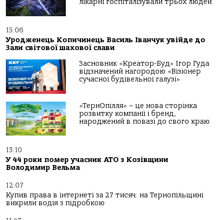
лікарні госпіталізували трьох людей
15:06
Уродженець Копичинець Василь Іванчук увійде до
Зали світової шахової слави
Засновник «Креатор-Буд» Ігор Гуда
відзначений нагородою «Візіонер
сучасної будівельної галузі»
«ТернОпілля» – це нова сторінка
розвитку компанії і бренд,
народжений в повазі до свого краю
13:10
У 44 роки помер учасник АТО з Козівщини
Володимир Вельма
12:07
Купив права в інтернеті за 27 тисяч: на Тернопільщині
викрили водія з підробкою