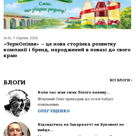
14:10, 7 Серпня, 2026
«ТернОпілля» – це нова сторінка розвитку
компанії і бренд, народжений в повазі до свого
краю
ВСІ БЛОГИ
>
БЛОГИ
Коли час мав смак білого наливу…
Яблучний Спас приходив до оселі бабусі
повільними...
ОЛЕГ УЩЕНКО
Відсидітись на Закарпатті чи Буковелі не
вийде…