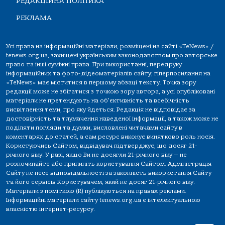
РЕДАКЦІЙНА ПОЛІТИКА
РЕКЛАМА
Усі права на інформаційні матеріали, розміщені на сайті «TeNews» /
tenews.org.ua, захищені українським законодавством про авторське
право та інші суміжні права. При використанні, передруку
інформаційних та фото-,відеоматеріалів сайту, гіперпосилання на
«TeNews» має міститися в першому абзаці тексту. Точка зору
редакції може не збігатися з точкою зору автора, а усі опубліковані
матеріали не претендують на об'єктивність та всебічність
висвітлення теми, про яку йдеться. Редакція не відповідає за
достовірність та тлумачення наведеної інформації, а також може не
поділяти погляди та думки, висловлені читачами сайту в
коментарях до статей, а сам ресурс виконує винятково роль носія.
Користуючись Сайтом, відвідувач підтверджує, що досяг 21-
річного віку. У разі, якщо Ви не досягли 21-річного віку — не
розпочинайте або припиніть користування Сайтом. Адміністрація
Сайту не несе відповідальності за законність використання Сайту
та його сервісів Користувачем, який не досяг 21-річного віку.
Матеріали з поміткою (R) публікуються на правах реклами.
Інформаційні матеріали сайту tenews.org.ua є інтелектуальною
власністю інтернет-ресурсу.