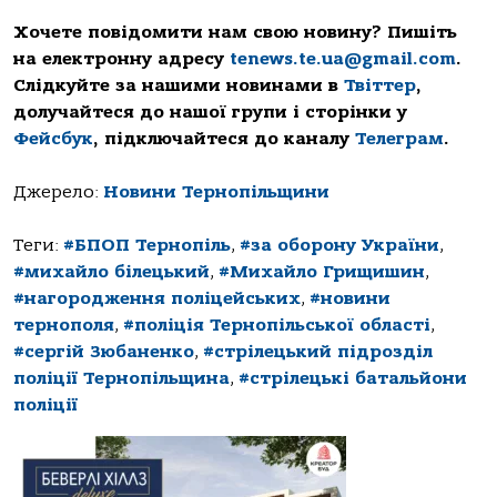
Хочете повідомити нам свою новину? Пишіть
на електронну адресу
tenews.te.ua@gmail.com
.
Слідкуйте за нашими новинами в
Твіттер
,
долучайтеся до нашої групи і сторінки у
Фейсбук
, підключайтеся до каналу
Телеграм
.
Джерело:
Новини Тернопільщини
Теги:
#БПОП Тернопіль
,
#за оборону України
,
#михайло білецький
,
#Михайло Грищишин
,
#нагородження поліцейських
,
#новини
тернополя
,
#поліція Тернопільської області
,
#сергій Зюбаненко
,
#стрілецький підрозділ
поліції Тернопільщина
,
#стрілецькі батальйони
поліції