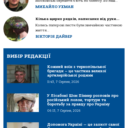
Московські окупанти б’ють по бізнесу. Бо наш...
МИХАЙЛО УХМАН
Кілька щирих рядків, написаних від руки…
Колись паперові листи були звичайною частиною
життя...
ВІКТОРІЯ ДАЙВЕР
ВИБІР РЕДАКЦІЇ
Кожний воїн з тернопільської
бригади – це частина великої
артилерійської родини
11:43, 7 Серпня, 2026
У Лісабоні Шон Піннер розповів про
російський полон, тортури та
боротьбу за правду про Україну
06:13, 7 Серпня, 2026
Допомога Україні — це захист самої