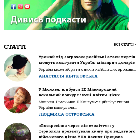
ВСІ СТАТТІ
>
СТАТТІ
Урожай під загрозою: російські атаки портів
можуть коштувати Україні мільярди доларів
Україна може зібрати один із найбільших врожаїв...
АНАСТАСІЯ КВІТКОВСЬКА
У Мюнхені відбувся IX Міжнародний
вокальний конкурс імені Квітки Цісик
Мюнхен. Німеччина. В Консультаційній установі
України вшанували...
ЛЮДМИЛА ОСТРОВСЬКА
«Воскресіння через пів століття»: у
Тернополі презентували книгу про видатного
військового діяча УПА Василя Процюка