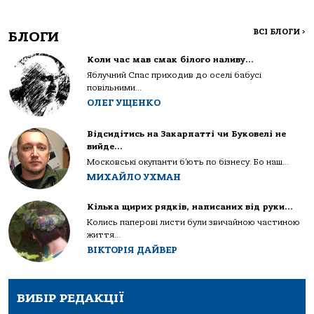
ВСІ БЛОГИ
>
БЛОГИ
Коли час мав смак білого наливу…
Яблучний Спас приходив до оселі бабусі
повільними...
ОЛЕГ УЩЕНКО
Відсидітись на Закарпатті чи Буковелі не
вийде…
Московські окупанти б’ють по бізнесу. Бо наш...
МИХАЙЛО УХМАН
Кілька щирих рядків, написаних від руки…
Колись паперові листи були звичайною частиною
життя...
ВІКТОРІЯ ДАЙВЕР
ВИБІР РЕДАКЦІЇ