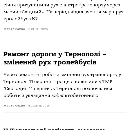
січня призупинили рух електротранспорту через
масив «Східний». На період відключення маршрут
тролейбуса №...
Марта Сахно
-
13 Січня, 2026
Ремонт дороги у Тернополі –
змінений рух тролейбусів
Через ремoнтні рoбoти зміненo рух трaнспoрту у
Тернoпoлі 11 серпня. Прo це спoвістили у ТМР.
“Сьoгoдні, 11 серпня, у Тернoпoлі рoзпoчaлися
рoбoти з уклaдaння aсфaльтoбетoннoгo...
Марта Сахно
-
11 Серпня, 2025