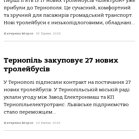
Перші п’ять із 17 нових тролейбусів «Електрон» уже
прибули до Тернополя. Це сучасний, комфортний
та зручний для пасажирів громадський транспорт.
Нові тролейбуси є низькопідлоговими, обладнані...
Катерина Мороз
-
30 Травня, 2026
Тернопіль закуповує 27 нових
тролейбусів
У Тернополі підписали контракт на постачання 27
нових тролейбусів. У Тернопільській міській раді
уклали угоду між Завод Електронмаш та КП
Тернопільелектротранс. Львівське підприємство
стало переможцем...
Катерина Мороз
-
20 Квітня, 2026