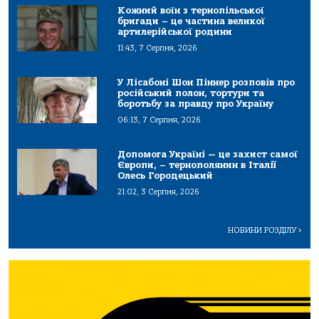
Кожний воїн з тернопільської
бригади – це частина великої
артилерійської родини
11:43, 7 Серпня, 2026
У Лісабоні Шон Піннер розповів про
російський полон, тортури та
боротьбу за правду про Україну
06:13, 7 Серпня, 2026
Допомога Україні — це захист самої
Європи, – тернополянин в Італії
Олесь Городецький
21:02, 3 Серпня, 2026
НОВИНИ РОЗДІЛУ
>