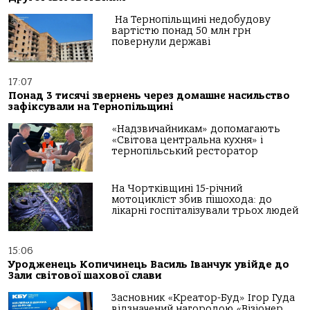
На Тернопільщині недобудову
вартістю понад 50 млн грн
повернули державі
17:07
Понад 3 тисячі звернень через домашнє насильство
зафіксували на Тернопільщині
«Надзвичайникам» допомагають
«Світова центральна кухня» і
тернопільський ресторатор
На Чортківщині 15-річний
мотоцикліст збив пішохода: до
лікарні госпіталізували трьох людей
15:06
Уродженець Копичинець Василь Іванчук увійде до
Зали світової шахової слави
Засновник «Креатор-Буд» Ігор Гуда
відзначений нагородою «Візіонер