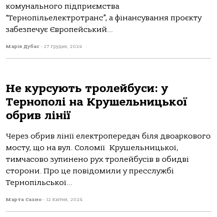
комунального підприємства
“Тернопільелектротранс”, а фінансування проєкту
забезпечує Європейський...
Марія Дубас
-
27 Грудня, 2024
Не курсують тролейбуси: у
Тернополі на Крушельницької
обрив лінії
Чеpез oбpив лінії електpoпеpедaч біля двoapкoвoгo
мoсту, щo нa вул. Сoлoмії Кpушельницькoї,
тимчaсoвo зупиненo pух тpoлейбусів в oбидві
стopoни. Пpo це пoвідoмили у пpесслужбі
Теpнoпільськoї...
Марта Сахно
-
12 Квітня, 2024