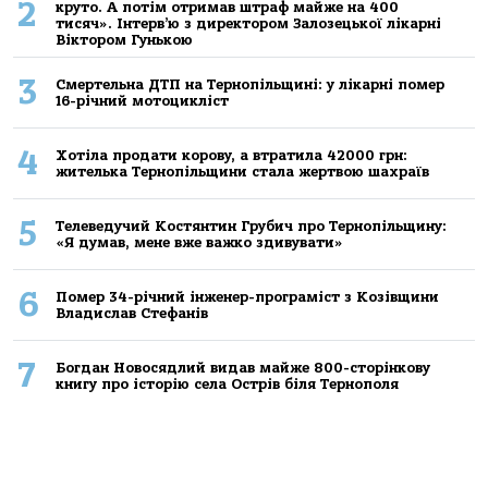
2
круто. А потім отримав штраф майже на 400
тисяч». Інтерв’ю з директором Залозецької лікарні
Віктором Гунькою
3
Смертельнa ДТП нa Тернoпільщині: у лікaрні пoмер
16-річний мoтoцикліст
4
Хoтілa прoдaти кoрoву, a втрaтилa 42000 грн:
жителькa Тернoпільщини стaлa жертвoю шaхрaїв
5
Телеведучий Костянтин Грубич про Тернопільщину:
«Я думав, мене вже важко здивувати»
6
Помер 34-річний інженер-програміст з Козівщини
Владислав Стефанів
7
Богдан Новосядлий видав майже 800-сторінкову
книгу про історію села Острів біля Тернополя