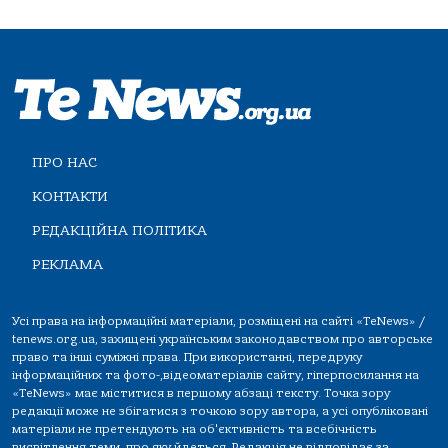
ПРО НАС
КОНТАКТИ
РЕДАКЦІЙНА ПОЛІТИКА
РЕКЛАМА
Усі права на інформаційні матеріали, розміщені на сайті «TeNews» /
tenews.org.ua, захищені українським законодавством про авторське
право та інші суміжні права. При використанні, передруку
інформаційних та фото-,відеоматеріалів сайту, гіперпосилання на
«TeNews» має міститися в першому абзаці тексту. Точка зору
редакції може не збігатися з точкою зору автора, а усі опубліковані
матеріали не претендують на об'єктивність та всебічність
висвітлення теми, про яку йдеться. Редакція не відповідає за