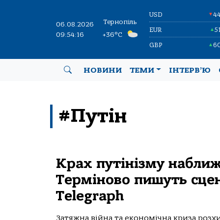
USD
4
▼
Тернопіль
06.08.2026
EUR
5
▲
09:54:17
+36°C
GBP
6
▲
НОВИНИ
ТЕМИ
ІНТЕРВ’Ю
#Путін
Крах путінізму наближ
Терміново пишуть сцен
Telegraph
Затяжна війна та економічна криза розх