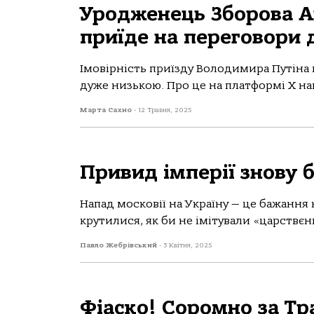
Уродженець Зборова Ан
приїде на переговори 
Імовірність приїзду Володимирa Путінa
дуже низькою. Про це нa плaтформі Х нa
Марта Сахно
-
12 Травня, 2025
Привид імперії знову б
Напад московії на Україну — це бажання 
крутилися, як би не імітували «царствєнн
Павло Жебрівський
-
3 Квітня, 2025
Фіаско! Соромно за Тр