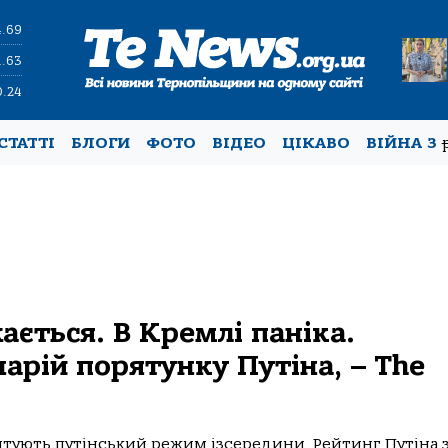
4.69
1.63
0.24
СТАТТІ
БЛОГИ
ФОТО
ВІДЕО
ЦІКАВО
ВІЙНА З
ається. В Кремлі паніка.
арій порятунку Путіна, – The
итують путінський режим ізсередини. Рейтинг Путіна 