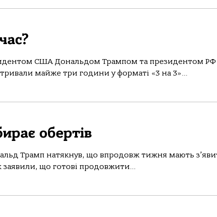
час?
езидентом США Дональдом Трампом та президентом РФ
ривали майже три години у форматі «3 на 3»...
ирає обертів
альд Трамп натякнув, що впродовж тижня мають з’яв
 заявили, що готовi продовжити...