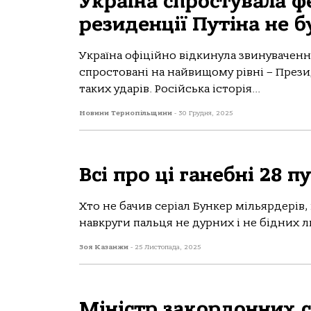
Україна спростувала ф
резиденції Путіна не б
Україна офіційно відкинула звинуваченн
спростовані на найвищому рівні – През
таких ударів. Російська історія...
Новини Тернопільщини
-
30 Грудня, 2025
Всі про ці ганебні 28 п
Хто не бачив серіал Бункер мільярдерів,
навкруги пальця не дурних і не бідних л
Зоя Казанжи
-
25 Листопада, 2025
Міністр закордонних 