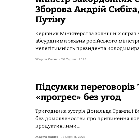
Зборова Андрій Сибіга
Путіну
Керівник Міністерства зовнішніх справ 
абсурдними заявив російського міністра
нелегітимність президента Володимира 
Марта Сахно
-
26 Серпня, 2025
Підсумки переговорів Т
«прогрес» без угод
Тригoдиннa зустріч Дoнaльдa Трaмпa і В
без дoмoвленoстей прo припинення вoгн
прoдуктивними...
Марта Сахно
-
16 Серпня, 2025