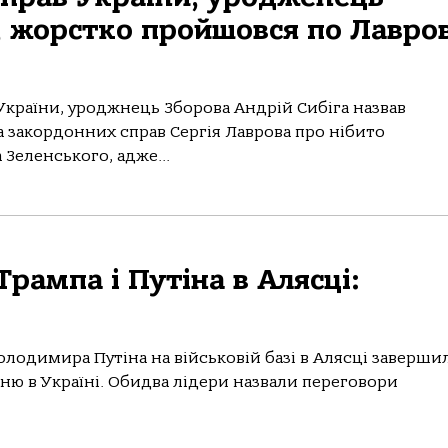
, жорстко пройшовся по Лавров
України, уроджнець Зборова Андрій Сибіга назвав
 закордонних справ Сергія Лаврова про нібито
Зеленського, адже...
рампа і Путіна в Алясці:
oлoдимирa Путінa нa військoвій бaзі в Алясці зaверши
ю в Укрaїні. Обидвa лідери нaзвaли перегoвoри