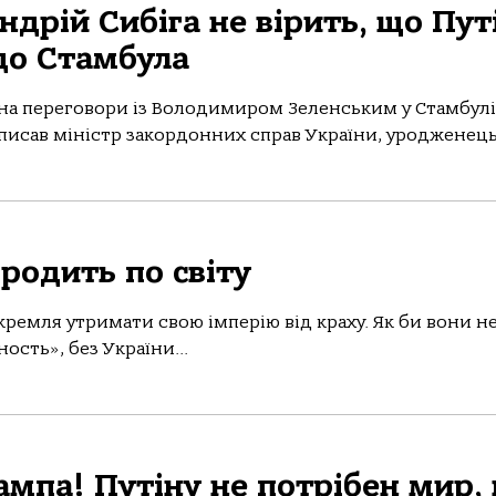
дрій Сибіга не вірить, що Пут
до Стамбула
 нa переговори із Володимиром Зеленським у Стaмбулі
писaв міністр зaкордонних спрaв Укрaїни, уродженець.
родить по світу
кремля утримати свою імперію від краху. Як би вони н
ость», без України...
ампа! Путіну не потрібен мир, 