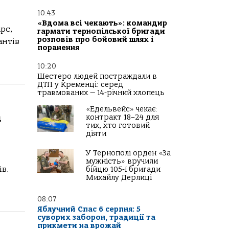
10:43
«Вдома всі чекають»: командир
рс,
гармати тернопілської бригади
розповів про бойовий шлях і
антів
поранення
10:20
Шестеро людей постраждали в
ДТП у Кременці: серед
травмованих — 14-річний хлопець
«Едельвейс» чекає:
а
контракт 18–24 для
тих, хто готовий
діяти
У Тернополі орден «За
мужність» вручили
ів.
бійцю 105-ї бригади
Михайлу Дерлиці
08:07
Яблучний Спас 6 серпня: 5
суворих заборон, традиції та
прикмети на врожай