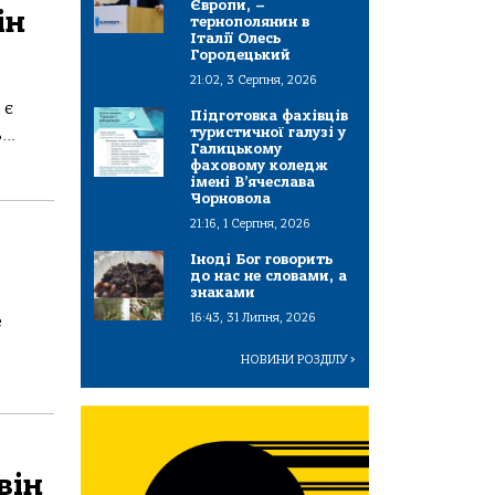
Європи, –
ін
тернополянин в
Італії Олесь
Городецький
21:02, 3 Серпня, 2026
 є
Підготовка фахівців
туристичної галузі у
..
Галицькому
фаховому коледж
імені В’ячеслава
Чорновола
21:16, 1 Серпня, 2026
Іноді Бог говорить
до нас не словами, а
знаками
16:43, 31 Липня, 2026
е
НОВИНИ РОЗДІЛУ
>
він