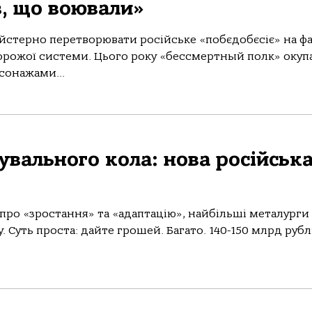
в, що воювали»
йстерно перетворювати російське «побєдобєсіє» на фа
ворожої системи. Цього року «бессмертный полк» окуп
сонажами...
увального кола: нова російськ
про «зростання» та «адаптацію», найбільші металурги
 Суть проста: дайте грошей. Багато. 140-150 млрд рубл