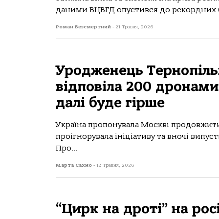
даними ВЦВГД опустився до рекордних 65
Роман Безсмертний
-
21 Травня, 2026
Уродженець Тернопільщ
відповіла 200 дронами
далі буде гірше
Україна пропонувала Москві продовжити 
проігнорувала ініціативу та вночі випус
Про...
Марта Сахно
-
12 Травня, 2026
“Цирк на дроті” на рос