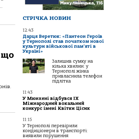
.
СТРІЧКА НОВИН
12:43
Дарця Веретюк: «Пантеон Героїв
у Тернополі став початком нової
культури військової пам’яті в
Україні»
 що
Залишив сумку на
кілька хвилин: у
Тернополі жінка
привласнила телефон
підлітка
онів.
11:43
У Мюнхені відбувся IX
Міжнародний вокальний
конкурс імені Квітки Цісик
11:15
У Тернополі перевірили
кондиціонери в транспорті:
виявили порушення