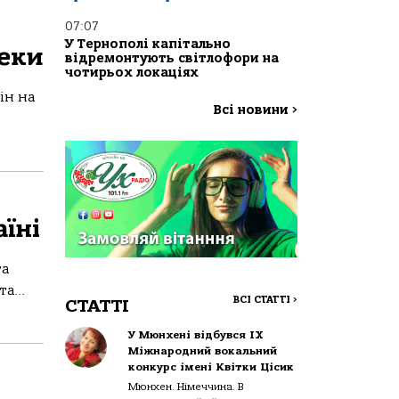
07:07
У Тернополі капітально
пеки
відремонтують світлофори на
чотирьох локаціях
ін на
Всі новини
>
їні
та
а...
ВСІ СТАТТІ
>
СТАТТІ
У Мюнхені відбувся IX
Міжнародний вокальний
конкурс імені Квітки Цісик
Мюнхен. Німеччина. В