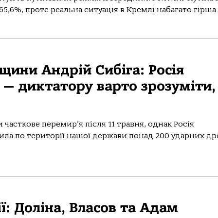
,6%, проте реальна ситуація в Кремлі набагато гірша..
ини Андрій Сибіга: Росія
 — диктатору варто зрозуміти,
часткове перемир’я після 11 травня, однак Росія
тила по території нашої держави понад 200 ударних др
ії: Доліна, Власов та Адам