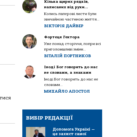
Кілька щирих рядків,
написаних від руки…
Колись паперові листи були
звичайною частиною життя...
ВІКТОРІЯ ДАЙВЕР
Фортеця Гектора
Уже понад сторіччя, попри всі
приголомшливі зміни...
ВІТАЛІЙ ПОРТНИКОВ
Іноді Бог говорить до нас
не словами, а знаками
Іноді Бог говорить до нас не
словами...
МИХАЙЛО АПОСТОЛ
итися
ВИБІР РЕДАКЦІЇ
Допомога Україні —
це захист самої