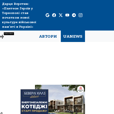
Дарця Веретюк:
«Пантеон Героїв у
Тернополі став
початком нової
культури військової
пам’яті в Україні»
СПЕЦТЕМА
рф
АВТОРИ
UANEWS
за