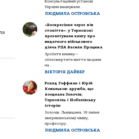
Консультаційній установі
України вшанували...
ЛЮДМИЛА ОСТРОВСЬКА
о
«Воскресіння через пів
століття»: у Тернополі
ла
презентували книгу про
видатного військового
діяча УПА Василя Процюка
Зробити книжку —
обезсмертити життя людини
на...
ВІКТОРІЯ ДАЙВЕР
Роалд Гоффман і Юрій
Ковальков: дружба, що
поєднала Золочів,
Тернопіль і Нобелівську
історію
Золочів. Львівщина. 18 липня
американському хіміку,
професору...
ЛЮДМИЛА ОСТРОВСЬКА