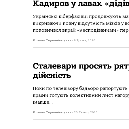
Кадиров у лавах «діді
Українські кіберфахівці продовжують ма
викриваючи повну відсутність мізків у 
поповнився вкрай «несподіваними» пер
Новини Тернопільщини
-
9 Травня, 2026
Сталевари просять рят
дійсність
Поки по телевізору бадьоро рапортують 
країни готують колективний лист нагору.
Інакше...
Новини Тернопільщини
-
20 Лютого, 2026