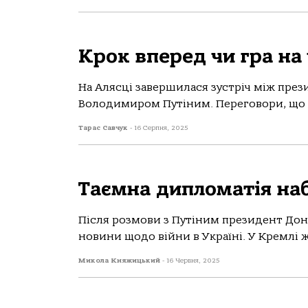
Крок вперед чи гра на 
На Алясці завершилася зустріч між пр
Володимиром Путіним. Переговори, що т
Тарас Савчук
-
16 Серпня, 2025
Таємна дипломатія наб
Пiсля розмови з Путiним президент Дон
новини щодо вiйни в Українi. У Кремлi ж
Микола Княжицький
-
16 Червня, 2025