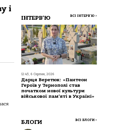
у і
ВСІ ІНТЕРВ'Ю
>
ІНТЕРВ'Ю
12:43, 6 Серпня, 2026
Дарця Веретюк: «Пантеон
Героїв у Тернополі став
початком нової культури
військової пам’яті в Україні»
лaся
ВСІ БЛОГИ
>
БЛОГИ