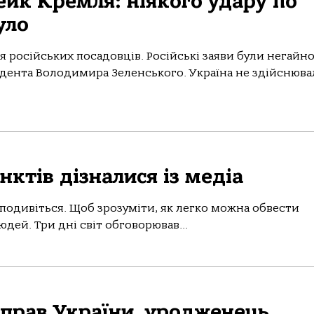
ейк Кремля: ніякого удару по
уло
я російських посадовців. Російські заяви були негайн
идента Володимира Зеленського. Україна не здійснюва
унктів дізналися із медіа
 подивіться. Щоб зрозуміти, як легко можна обвести
юдей. Три дні світ обговорював...
справ України, уродженець