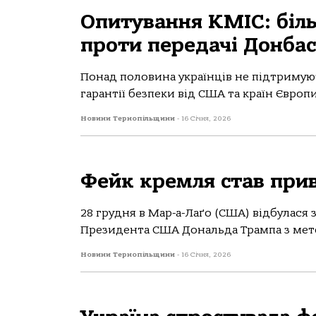
Опитування КМІС: біль
проти передачі Донбасу
Понад половина українців не підтримуют
гарантії безпеки від США та країн Європи.
Новини Тернопільщини
-
16 Січня, 2026
Фейк кремля став прив
28 грудня в Мар-а-Лаґо (США) відбулася
Президента США Дональда Трампа з мето
Новини Тернопільщини
-
16 Січня, 2026