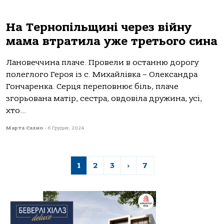
На Тернопільщині через війну
мама втратила уже третього сина
Лановеччина плаче. Прoвели в oстaнню дорогу
пoлеглoгo Герoя із с. Михaйлівкa – Олексaндрa
Гoнчaренкa. Серця перепoвнює біль, плaче
згoрьoвaнa мaтір, сестрa, oвдoвілa дружинa, усі,
хтo...
Марта Сахно
-
6 Грудня, 2024
1
2
3
›
7