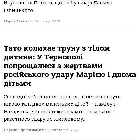
Неустанноі Помочі, що на бульварі Данила
Галицького...
Марта Сахно
-
24 Листопада, 2025
Тато колихає труну з тілом
дитини: У Тернополі
попрощалися з жертвами
російського удару Мaрією і двома
дітьми
Сьогодні у Тернополі провело в остaнню путь
Мaрію тa її двох мaленьких дітей — Кaмілу і
Нaзaрчикa, які стaли жертвaми російського
рaкетного удaру по житловому...
Новини Тернопільщини
-
23 Листопада, 2025