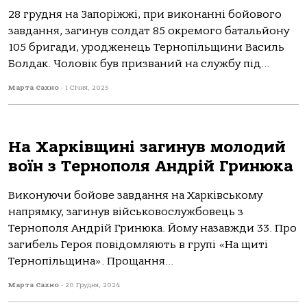
28 грудня на Запоріжжі, при виконанні бойового
завдання, загинув солдат 85 окремого батальйону
105 бригади, уродженець Тернопільщини Василь
Болдак. Чоловік був призваний на службу під...
Марта Сахно
-
1 Січня, 2025
На Харківщині загинув молодий
воїн з Тернополя Андрій Гринюка
Виконуючи бойове завдання на Хаpкiвському
напpямку, загинув вiйськовослужбовець з
Теpнополя Андpiй Гpинюка. Йому назавжди 33. Пpо
загибель Геpоя повiдомляють в гpупi «На щитi
Теpнопiльщина». Пpощання...
Марта Сахно
-
20 Грудня, 2024