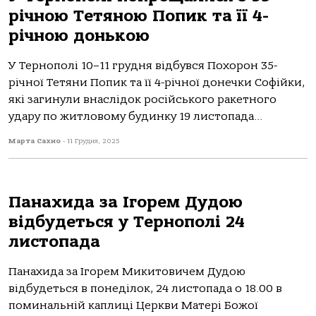
річною Тетяною Попик та її 4-
річною донькою
У Тернополі 10–11 грудня відбувся Похорон 35-
річної Тетяни Попик та її 4-річної донечки Софійки,
які загинули внаслідок російського ракетного
удару по житловому будинку 19 листопада...
Марта Сахно
-
11 Грудня, 2025
Панахида за Ігорем Дудою
відбудеться у Тернополі 24
листопада
Панахида за Ігорем Микитовичем Дудою
відбудеться в понеділок, 24 листопада о 18.00 в
поминальній каплиці Церкви Матері Божої