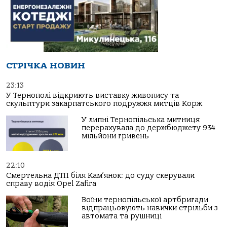
СТРІЧКА НОВИН
23:13
У Тернополі відкриють виставку живопису та
скульптури закарпатського подружжя митців Корж
У липні Тернопільська митниця
перерахувала до держбюджету 934
мільйони гривень
22:10
Смертельна ДТП біля Кам’янок: до суду скерували
справу водія Opel Zafira
Воїни тернопільської артбригади
відпрацьовують навички стрільби з
автомата та рушниці