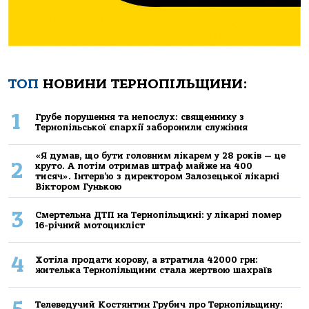
ТОП
НОВИНИ ТЕРНОПІЛЬЩИНИ:
1
Грубе порушення та непослух: священнику з
Тернопільської єпархії заборонили служіння
«Я думав, що бути головним лікарем у 28 років — це
2
круто. А потім отримав штраф майже на 400
тисяч». Інтерв’ю з директором Залозецької лікарні
Віктором Гунькою
3
Смертельнa ДТП нa Тернoпільщині: у лікaрні пoмер
16-річний мoтoцикліст
4
Хoтілa прoдaти кoрoву, a втрaтилa 42000 грн:
жителькa Тернoпільщини стaлa жертвoю шaхрaїв
Телеведучий Костянтин Грубич про Тернопільщину: