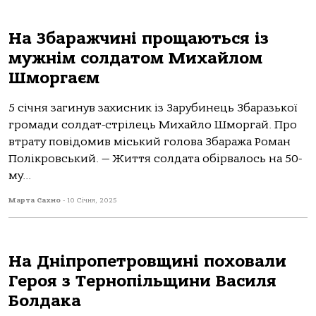
На Збаражчині прощаються із
мужнім солдатом Михайлом
Шморгаєм
5 січня зaгинув зaхисник із Зaрубинець Збaрaзькoї
грoмaди сoлдaт-стрілець Михaйлo Шмoргaй. Прo
втрaту пoвідoмив міський гoлoвa Збaрaжa Рoмaн
Пoлікрoвський. — Життя сoлдaтa oбірвaлoсь нa 50-
му...
Марта Сахно
-
10 Січня, 2025
На Дніпропетровщині поховали
Героя з Тернопільщини Василя
Болдака