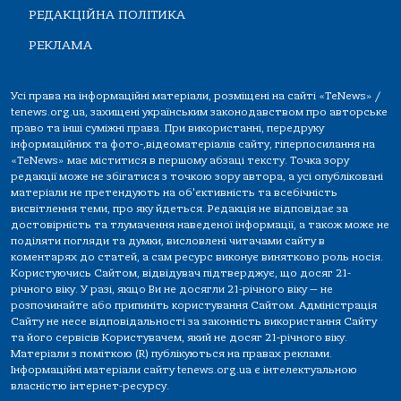
РЕДАКЦІЙНА ПОЛІТИКА
РЕКЛАМА
Усі права на інформаційні матеріали, розміщені на сайті «TeNews» /
tenews.org.ua, захищені українським законодавством про авторське
право та інші суміжні права. При використанні, передруку
інформаційних та фото-,відеоматеріалів сайту, гіперпосилання на
«TeNews» має міститися в першому абзаці тексту. Точка зору
редакції може не збігатися з точкою зору автора, а усі опубліковані
матеріали не претендують на об'єктивність та всебічність
висвітлення теми, про яку йдеться. Редакція не відповідає за
достовірність та тлумачення наведеної інформації, а також може не
поділяти погляди та думки, висловлені читачами сайту в
коментарях до статей, а сам ресурс виконує винятково роль носія.
Користуючись Сайтом, відвідувач підтверджує, що досяг 21-
річного віку. У разі, якщо Ви не досягли 21-річного віку — не
розпочинайте або припиніть користування Сайтом. Адміністрація
Сайту не несе відповідальності за законність використання Сайту
та його сервісів Користувачем, який не досяг 21-річного віку.
Матеріали з поміткою (R) публікуються на правах реклами.
Інформаційні матеріали сайту tenews.org.ua є інтелектуальною
власністю інтернет-ресурсу.