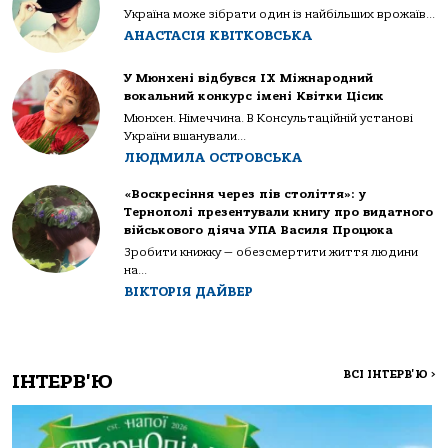
Україна може зібрати один із найбільших врожаїв...
АНАСТАСІЯ КВІТКОВСЬКА
У Мюнхені відбувся IX Міжнародний
вокальний конкурс імені Квітки Цісик
Мюнхен. Німеччина. В Консультаційній установі
України вшанували...
ЛЮДМИЛА ОСТРОВСЬКА
«Воскресіння через пів століття»: у
Тернополі презентували книгу про видатного
військового діяча УПА Василя Процюка
Зробити книжку — обезсмертити життя людини
на...
ВІКТОРІЯ ДАЙВЕР
ВСІ ІНТЕРВ'Ю
>
ІНТЕРВ'Ю