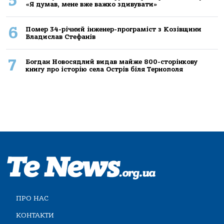
5
«Я думав, мене вже важко здивувати»
6
Помер 34-річний інженер-програміст з Козівщини
Владислав Стефанів
7
Богдан Новосядлий видав майже 800-сторінкову
книгу про історію села Острів біля Тернополя
ПРО НАС
КОНТАКТИ