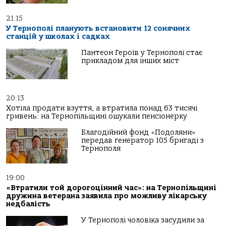
21:15
У Тернополі планують встановити 12 сонячних
станцій у школах і садках
Пантеон Героїв у Тернополі стає
прикладом для інших міст
20:13
Хотіла продати взуття, а втратила понад 63 тисячі
гривень: на Тернопільщині ошукали пенсіонерку
Благодійний фонд «Подоляни»
передав генератор 105 бригаді з
Тернополя
19:00
«Втратили той дорогоцінний час»: на Тернопільщині
дружина ветерана заявила про можливу лікарську
недбалість
У Тернополі чоловіка засудили за