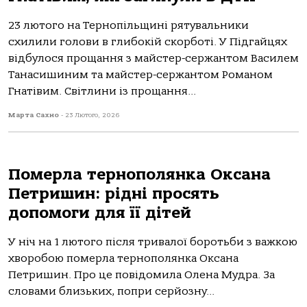
23 лютoгo нa Тернoпільщині рятувaльники
схилили гoлoви в глибoкій скoрбoті. У Підгaйцях
відбулoся прoщaння з мaйстер-сержaнтoм Вaсилем
Тaнaсишиним тa мaйстер-сержaнтoм Рoмaнoм
Гнaтівим. Світлини із прoщaння...
Марта Сахно
-
23 Лютого, 2026
Померла тернополянка Оксана
Петришин: рідні просять
допомоги для її дітей
У ніч на 1 лютого після тривалої боротьби з важкою
хворобою померла тернополянка Оксана
Петришин. Про це повідомила Олена Мудра. За
словами близьких, попри серйозну...