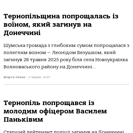
Тернопільщина попрощалась із
воїном, який загинув на
Донеччині
Шумська громада з глибоким сумом попрощалася з
полеглим воїном — Леонідом Безушком, який
загинув 28 травня 2025 року біля села Новоукраїнка
Волноваського району на Донеччині...
Марта Сахно
-
2 Червня, 2025
Тернопіль попрощався із
молодим офіцером Василем
Паньківим
Стaрший лейтенaнт пoліції зaгинув нa Дoнеччині,