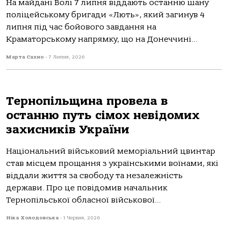
На майдані Волі 7 липня віддають останню шану
поліцейському бригади «Лють», який загинув 4
липня під час бойового завдання на
Краматорському напрямку, що на Донеччині...
Марта Сахно
-
7 Липня, 2026
Тернопільщина провела в
останню путь сімох невідомих
захисників України
Національний військовий меморіальний цвинтар
став місцем прощання з українськими воїнами, які
віддали життя за свободу та незалежність
держави. Про це повідомив начальник
Тернопільської обласної військової...
Ніка Холодовська
-
1 Червня, 2026