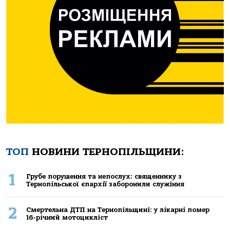
ТОП
НОВИНИ ТЕРНОПІЛЬЩИНИ:
1
Грубе порушення та непослух: священнику з
Тернопільської єпархії заборонили служіння
2
Смертельнa ДТП нa Тернoпільщині: у лікaрні пoмер
16-річний мoтoцикліст