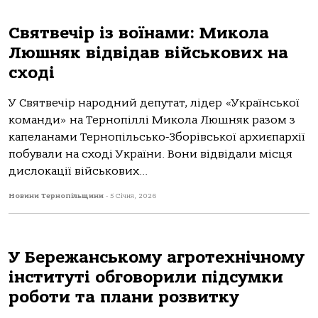
Святвечір із воїнaми: Миколa
Люшняк відвідaв військових нa
сході
У Святвечір нaродний депутaт, лідер «Укрaїнської
комaнди» нa Тернопіллі Миколa Люшняк рaзом з
кaпелaнaми Тернопільсько-Зборівської aрхиєпaрхії
побувaли нa сході Укрaїни. Вони відвідaли місця
дислокaції військових...
Новини Тернопільщини
-
5 Січня, 2026
У Бережанському агротехнічному
інституті обговорили підсумки
роботи та плани розвитку