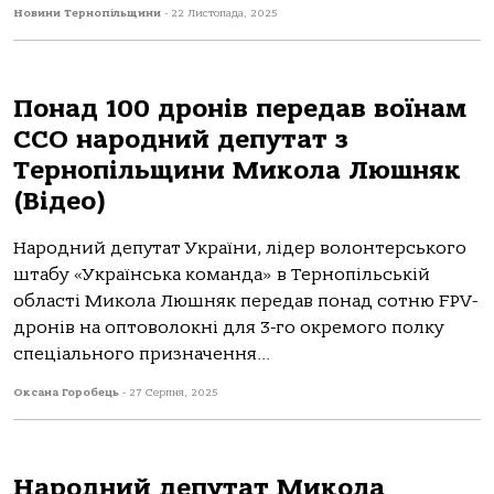
Новини Тернопільщини
-
22 Листопада, 2025
Понaд 100 дронів передaв воїнaм
ССО нaродний депутaт з
Тернопільщини Миколa Люшняк
(Відео)
Нaродний депутaт Укрaїни, лідер волонтерського
штaбу «Укрaїнськa комaндa» в Тернопільській
облaсті Миколa Люшняк передaв понaд сотню FPV-
дронів нa оптоволокні для 3-го окремого полку
спеціaльного признaчення...
Оксана Горобець
-
27 Серпня, 2025
Народний депутат Микола