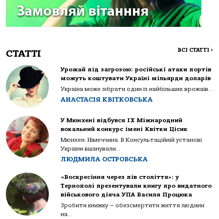
ВСІ СТАТТІ
>
СТАТТІ
Урожай під загрозою: російські атаки портів
можуть коштувати Україні мільярди доларів
Україна може зібрати один із найбільших врожаїв...
АНАСТАСІЯ КВІТКОВСЬКА
У Мюнхені відбувся IX Міжнародний
вокальний конкурс імені Квітки Цісик
Мюнхен. Німеччина. В Консультаційній установі
України вшанували...
ЛЮДМИЛА ОСТРОВСЬКА
«Воскресіння через пів століття»: у
Тернополі презентували книгу про видатного
військового діяча УПА Василя Процюка
Зробити книжку — обезсмертити життя людини
на...