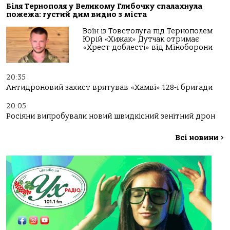
Біля Тернополя у Великому Глибочку спалахнула
пожежа: густий дим видно з міста
Воїн із Товстолуга під Тернополем
Юрій «Хижак» Дутчак отримає
«Хрест доблесті» від Міноборони
20:35
Антидроновий захист врятував «Хамві» 128-ї бригади
20:05
Росіяни випробували новий швидкісний зенітний дрон
Всі новини
>