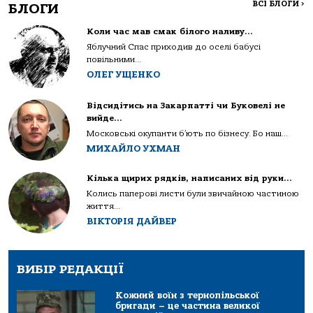
ВСІ БЛОГИ
>
БЛОГИ
Коли час мав смак білого наливу…
Яблучний Спас приходив до оселі бабусі
повільними...
ОЛЕГ УЩЕНКО
Відсидітись на Закарпатті чи Буковелі не
вийде…
Московські окупанти б’ють по бізнесу. Бо наш...
МИХАЙЛО УХМАН
Кілька щирих рядків, написаних від руки…
Колись паперові листи були звичайною частиною
життя...
ВІКТОРІЯ ДАЙВЕР
ВИБІР РЕДАКЦІЇ
Кожний воїн з тернопільської
бригади – це частина великої