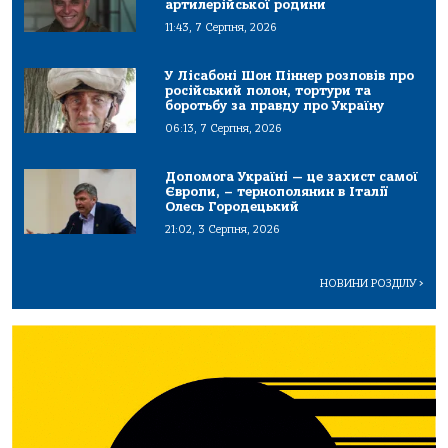
артилерійської родини
11:43, 7 Серпня, 2026
У Лісабоні Шон Піннер розповів про
російський полон, тортури та
боротьбу за правду про Україну
06:13, 7 Серпня, 2026
Допомога Україні — це захист самої
Європи, – тернополянин в Італії
Олесь Городецький
21:02, 3 Серпня, 2026
НОВИНИ РОЗДІЛУ
>