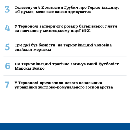
3
Телеведучий Костянтин Грубич про Тернопільщину:
«Я думав, мене вже важко здивувати»
4
У Тернополі затвердили розмір батьківської плати
за навчання у мистецькому ліцеї №21
5
Три дні був безвісти: на Тернопільщині чоловіка
знайшли мертвим
6
На Тернопільщині трагічно загинув юний футболіст
Максим Бойко
7
У Тернополі призначили нового начальника
управління житлово-комунального господарства