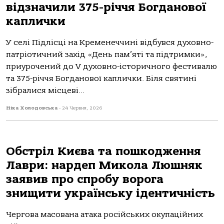
відзначили 375-річчя Богданової
каплички
У селі Підлісці на Кременеччині відбувся духовно-
патріотичний захід «День пам’яті та підтримки»,
приурочений до V духовно-історичного фестивалю
та 375-річчя Богданової каплички. Біля святині
зібралися місцеві...
Ніка Холодовська
-
24 Червня, 2026
Обстріл Києва та пошкодження
Лаври: нардеп Микола Люшняк
заявив про спробу ворога
знищити українську ідентичність
Чергова масована атака російських окупаційних