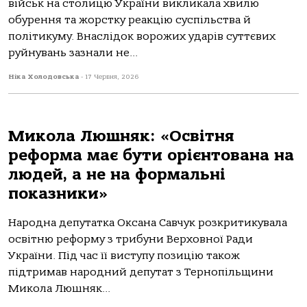
військ на столицю України викликала хвилю
обурення та жорстку реакцію суспільства й
політикуму. Внаслідок ворожих ударів суттєвих
руйнувань зазнали не...
Ніка Холодовська
-
17 Червня, 2026
Микола Люшняк: «Освітня
реформа має бути орієнтована на
людей, а не на формальні
показники»
Народна депутатка Оксана Савчук розкритикувала
освітню реформу з трибуни Верховної Ради
України. Під час її виступу позицію також
підтримав народний депутат з Тернопільщини
Микола Люшняк...