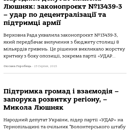
Люшняк: законопроєкт №13439-3
– удар по децентралізації та
підтримці армії
Верховна Рада ухвалила законопроєкт №13439-3,
який передбачає вилучення з бюджету столиці 8
мільярдів гривень. Це рішення викликало жорстку
критику з боку опозиції, зокрема партії «УДАР...
Оксана Горобець
-
23 Серпня, 2025
Підтримка громад і взаємодія –
запорука розвитку регіону, –
Микола Люшняк
Народний депутат України, лідер партії «УДАР» на
Тернопільщині та очільник “Волонтерського штабу