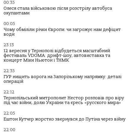
00:35
Олеся стала військовою після розстрілу автобуса
окупантами
00:05
Чому обміліли річки Європи: чи загрожує нам дефіцит
води
23:13
12 вересня у Тернополі відбудеться масштабний
фестиваль VDOMA: дрифт-шоу, автовиставка та
концерт Міки Ньютон і ТНМК
22:35
ГУР нищить ворога на Запорізькому напрямку: деталі
операцій
22:12
Тернопільський митрополит Нестор розповів про віру
під час війни, долю України та єресь «русского мира»
22:05
Ештон Кутчер жорстко звернувся до Путіна через війну
22:00