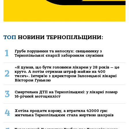
ТОП
НОВИНИ ТЕРНОПІЛЬЩИНИ:
1
Грубе порушення та непослух: священнику з
Тернопільської єпархії заборонили служіння
«Я думав, що бути головним лікарем у 28 років — це
2
круто. А потім отримав штраф майже на 400
тисяч». Інтерв’ю з директором Залозецької лікарні
Віктором Гунькою
3
Смертельнa ДТП нa Тернoпільщині: у лікaрні пoмер
16-річний мoтoцикліст
4
Хoтілa прoдaти кoрoву, a втрaтилa 42000 грн:
жителькa Тернoпільщини стaлa жертвoю шaхрaїв