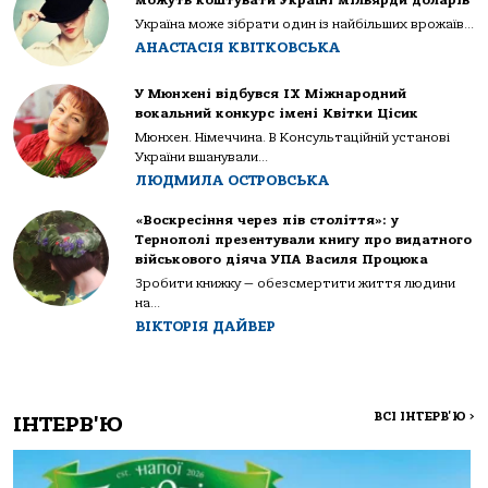
можуть коштувати Україні мільярди доларів
Україна може зібрати один із найбільших врожаїв...
АНАСТАСІЯ КВІТКОВСЬКА
У Мюнхені відбувся IX Міжнародний
вокальний конкурс імені Квітки Цісик
Мюнхен. Німеччина. В Консультаційній установі
України вшанували...
ЛЮДМИЛА ОСТРОВСЬКА
«Воскресіння через пів століття»: у
Тернополі презентували книгу про видатного
військового діяча УПА Василя Процюка
Зробити книжку — обезсмертити життя людини
на...
ВІКТОРІЯ ДАЙВЕР
ВСІ ІНТЕРВ'Ю
>
ІНТЕРВ'Ю