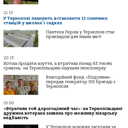
21:15
У Тернополі планують встановити 12 сонячних
станцій у школах і садках
Пантеон Героїв у Тернополі стає
прикладом для інших міст
20:13
Хотіла продати взуття, а втратила понад 63 тисячі
гривень: на Тернопільщині ошукали пенсіонерку
Благодійний фонд «Подоляни»
передав генератор 105 бригаді з
Тернополя
19:00
«Втратили той дорогоцінний час»: на Тернопільщині
дружина ветерана заявила про можливу лікарську
недбалість
У Тернополі чоловіка засудили за