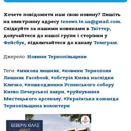
Хочете повідомити нам свою новину? Пишіть
на електронну адресу
tenews.te.ua@gmail.com
.
Слідкуйте за нашими новинами в
Твіттер
,
долучайтеся до нашої групи і сторінки у
Фейсбук
, підключайтеся до каналу
Телеграм
.
Джерело:
Новини Тернопільщини
Теги:
#микола люшняк
,
#новини Тернополя
Люшняк Facebook
,
#обстріл Києва наслідки
Кличко
,
#пошкодження Успенського собору
Києво Печерської лаври
,
#руйнування
Мистецького арсеналу
,
#Українська команда
Тернопільщина волонтери