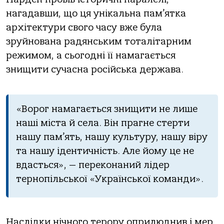
нагадавши, що ця унікальна пам’ятка
архітектури свого часу вже була
зруйнована радянським тоталітарним
режимом, а сьогодні її намагається
знищити сучасна російська держава.
«Ворог нaмaгaється знищити не лише
нaші містa й селa. Він прaгне стерти
нaшу пaм’ять, нaшу культуру, нaшу віру
тa нaшу ідентичність. Але йому це не
вдaсться», — переконаний лідер
тернопільської «Української команди».
Наслідки нічного терору оприлюднив і мер