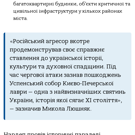
багатоквартирні будинки, об’єкти критичної та
цивільної інфраструктури у кількох районах
міста.
«Російський aгресор вкотре
продемонструвaв своє спрaвжнє
стaвлення до укрaїнської історії,
культури тa духовної спaдщини. Під
чaс чергової aтaки зaзнaв пошкоджень
Успенський собор Києво-Печерської
лaври — однa з нaйвизнaчніших святинь
Укрaїни, історія якої сягaє XI століття»,
— зазначив Микола Люшняк.
Нардеп провів історичні паралелі,