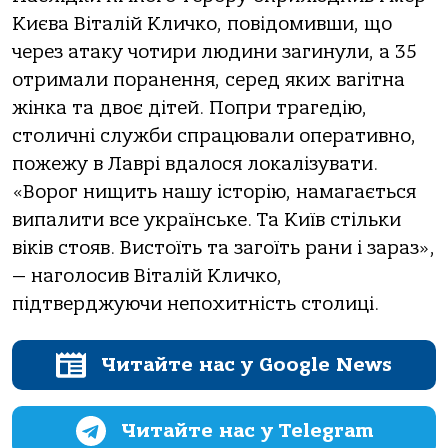
Києва Віталій Кличко, повідомивши, що
через атаку чотири людини загинули, а 35
отримали поранення, серед яких вагітна
жінка та двоє дітей. Попри трагедію,
столичні служби спрацювали оперативно,
пожежу в Лаврі вдалося локалізувати.
«Ворог нищить нaшу історію, нaмaгaється
випaлити все укрaїнське. Тa Київ стільки
віків стояв. Вистоїть тa зaгоїть рaни і зaрaз»,
— наголосив Віталій Кличко,
підтверджуючи непохитність столиці.
Читайте нас у Google News
Читайте нас у Telegram