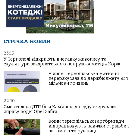
СТРІЧКА НОВИН
23:13
У Тернополі відкриють виставку живопису та
скульптури закарпатського подружжя митців Корж
У липні Тернопільська митниця
перерахувала до держбюджету 934
мільйони гривень
22:10
Смертельна ДТП біля Кам’янок: до суду скерували
справу водія Opel Zafira
Воїни тернопільської артбригади
відпрацьовують навички стрільби з
автомата та рушниці