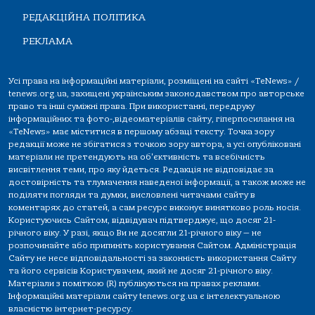
РЕДАКЦІЙНА ПОЛІТИКА
РЕКЛАМА
Усі права на інформаційні матеріали, розміщені на сайті «TeNews» /
tenews.org.ua, захищені українським законодавством про авторське
право та інші суміжні права. При використанні, передруку
інформаційних та фото-,відеоматеріалів сайту, гіперпосилання на
«TeNews» має міститися в першому абзаці тексту. Точка зору
редакції може не збігатися з точкою зору автора, а усі опубліковані
матеріали не претендують на об'єктивність та всебічність
висвітлення теми, про яку йдеться. Редакція не відповідає за
достовірність та тлумачення наведеної інформації, а також може не
поділяти погляди та думки, висловлені читачами сайту в
коментарях до статей, а сам ресурс виконує винятково роль носія.
Користуючись Сайтом, відвідувач підтверджує, що досяг 21-
річного віку. У разі, якщо Ви не досягли 21-річного віку — не
розпочинайте або припиніть користування Сайтом. Адміністрація
Сайту не несе відповідальності за законність використання Сайту
та його сервісів Користувачем, який не досяг 21-річного віку.
Матеріали з поміткою (R) публікуються на правах реклами.
Інформаційні матеріали сайту tenews.org.ua є інтелектуальною
власністю інтернет-ресурсу.