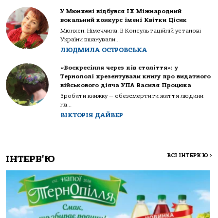
У Мюнхені відбувся IX Міжнародний
вокальний конкурс імені Квітки Цісик
Мюнхен. Німеччина. В Консультаційній установі
України вшанували...
ЛЮДМИЛА ОСТРОВСЬКА
«Воскресіння через пів століття»: у
Тернополі презентували книгу про видатного
військового діяча УПА Василя Процюка
Зробити книжку — обезсмертити життя людини
на...
ВІКТОРІЯ ДАЙВЕР
ВСІ ІНТЕРВ'Ю
>
ІНТЕРВ'Ю