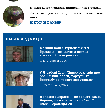
Кілька щирих рядків, написаних від руки…
Колись паперові листи були звичайною частиною
життя...
ВІКТОРІЯ ДАЙВЕР
ВИБІР РЕДАКЦІЇ
Кожний воїн з тернопільської
бригади – це частина великої
артилерійської родини
11:43, 7 Серпня, 2026
У Лісабоні Шон Піннер розповів про
російський полон, тортури та
боротьбу за правду про Україну
06:13, 7 Серпня, 2026
Допомога Україні — це захист самої
Європи, – тернополянин в Італії
Олесь Городецький