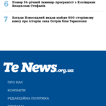
6
Помер 34-річний інженер-програміст з Козівщини
Владислав Стефанів
7
Богдан Новосядлий видав майже 800-сторінкову
книгу про історію села Острів біля Тернополя
ПРО НАС
КОНТАКТИ
РЕДАКЦІЙНА ПОЛІТИКА