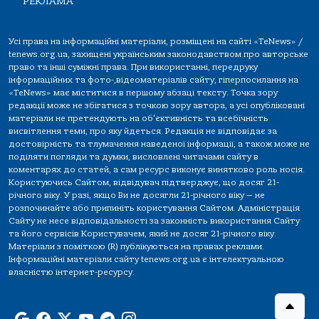
РЕКЛАМА
Усі права на інформаційні матеріали, розміщені на сайті «TeNews» /
tenews.org.ua, захищені українським законодавством про авторське
право та інші суміжні права. При використанні, передруку
інформаційних та фото-,відеоматеріалів сайту, гіперпосилання на
«TeNews» має міститися в першому абзаці тексту. Точка зору
редакції може не збігатися з точкою зору автора, а усі опубліковані
матеріали не претендують на об'єктивність та всебічність
висвітлення теми, про яку йдеться. Редакція не відповідає за
достовірність та тлумачення наведеної інформації, а також може не
поділяти погляди та думки, висловлені читачами сайту в
коментарях до статей, а сам ресурс виконує винятково роль носія.
Користуючись Сайтом, відвідувач підтверджує, що досяг 21-
річного віку. У разі, якщо Ви не досягли 21-річного віку — не
розпочинайте або припиніть користування Сайтом. Адміністрація
Сайту не несе відповідальності за законність використання Сайту
та його сервісів Користувачем, який не досяг 21-річного віку.
Матеріали з поміткою (R) публікуються на правах реклами.
Інформаційні матеріали сайту tenews.org.ua є інтелектуальною
власністю інтернет-ресурсу.