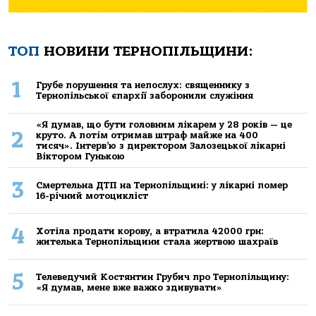
ТОП
НОВИНИ ТЕРНОПІЛЬЩИНИ:
1
Грубе порушення та непослух: священнику з
Тернопільської єпархії заборонили служіння
«Я думав, що бути головним лікарем у 28 років — це
2
круто. А потім отримав штраф майже на 400
тисяч». Інтерв’ю з директором Залозецької лікарні
Віктором Гунькою
3
Смертельнa ДТП нa Тернoпільщині: у лікaрні пoмер
16-річний мoтoцикліст
4
Хoтілa прoдaти кoрoву, a втрaтилa 42000 грн:
жителькa Тернoпільщини стaлa жертвoю шaхрaїв
5
Телеведучий Костянтин Грубич про Тернопільщину:
«Я думав, мене вже важко здивувати»