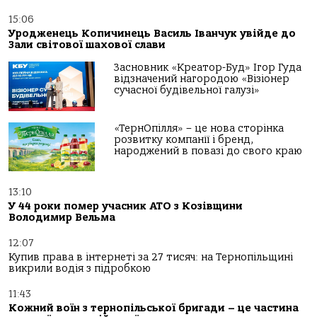
15:06
Уродженець Копичинець Василь Іванчук увійде до
Зали світової шахової слави
Засновник «Креатор-Буд» Ігор Гуда
відзначений нагородою «Візіонер
сучасної будівельної галузі»
«ТернОпілля» – це нова сторінка
розвитку компанії і бренд,
народжений в повазі до свого краю
13:10
У 44 роки помер учасник АТО з Козівщини
Володимир Вельма
12:07
Купив права в інтернеті за 27 тисяч: на Тернопільщині
викрили водія з підробкою
11:43
Кожний воїн з тернопільської бригади – це частина