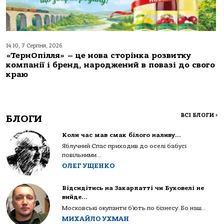
14:10, 7 Серпня, 2026
«ТернОпілля» – це нова сторінка розвитку
компанії і бренд, народжений в повазі до свого
краю
ВСІ БЛОГИ
>
БЛОГИ
Коли час мав смак білого наливу…
Яблучний Спас приходив до оселі бабусі
повільними...
ОЛЕГ УЩЕНКО
Відсидітись на Закарпатті чи Буковелі не
вийде…
Московські окупанти б’ють по бізнесу. Бо наш...
МИХАЙЛО УХМАН