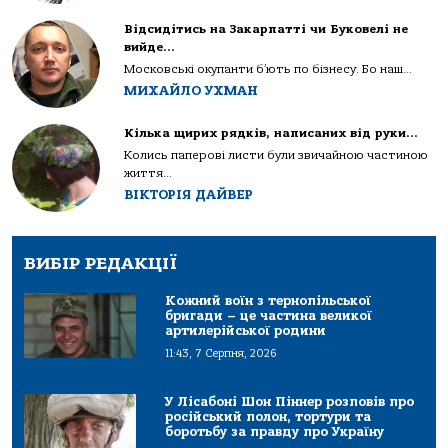
Відсидітись на Закарпатті чи Буковелі не
вийде…
Московські окупанти б’ють по бізнесу. Бо наш...
МИХАЙЛО УХМАН
Кілька щирих рядків, написаних від руки…
Колись паперові листи були звичайною частиною
життя...
ВІКТОРІЯ ДАЙВЕР
ВИБІР РЕДАКЦІЇ
Кожний воїн з тернопільської
бригади – це частина великої
артилерійської родини
11:43, 7 Серпня, 2026
У Лісабоні Шон Піннер розповів про
російський полон, тортури та
боротьбу за правду про Україну