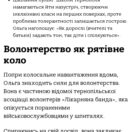
Шкільний булінг: Школи Тернополя
намагаються йти назустріч, створюючи
інклюзивні класи на перших поверхах, проте
проблема толерантності залишається гострою.
Ольга наголошує: «Як дорослі (вчителі та
батьки) задають тон, так діти і спілкуються».
Волонтерство як рятівне
коло
Попри колосальне навантаження вдома,
Ольга знаходить сили для волонтерства.
Вона є частиною відомої тернопільської
асоціації волонтерів «Лікарняна банда», яка
опікується пораненими
військовослужбовцями у шпиталях.
Спираючись на свій досвід, вона закликає