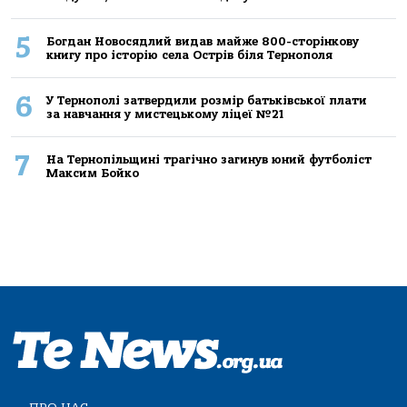
5
Богдан Новосядлий видав майже 800-сторінкову
книгу про історію села Острів біля Тернополя
6
У Тернополі затвердили розмір батьківської плати
за навчання у мистецькому ліцеї №21
7
На Тернопільщині трагічно загинув юний футболіст
Максим Бойко