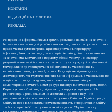
ПРО НАС
КОНТАКТИ
РЕДАКЦІЙНА ПОЛІТИКА
РЕКЛАМА
Усі права на інформаційні матеріали, розміщені на сайті «TeNews» /
tenews.org.ua, захищені українським законодавством про авторське
право та інші суміжні права. При використанні, передруку
інформаційних та фото-,відеоматеріалів сайту, гіперпосилання на
«TeNews» має міститися в першому абзаці тексту. Точка зору
редакції може не збігатися з точкою зору автора, а усі опубліковані
матеріали не претендують на об'єктивність та всебічність
висвітлення теми, про яку йдеться. Редакція не відповідає за
достовірність та тлумачення наведеної інформації, а також може не
поділяти погляди та думки, висловлені читачами сайту в
коментарях до статей, а сам ресурс виконує винятково роль носія.
Користуючись Сайтом, відвідувач підтверджує, що досяг 21-
річного віку. У разі, якщо Ви не досягли 21-річного віку — не
розпочинайте або припиніть користування Сайтом. Адміністрація
Сайту не несе відповідальності за законність використання Сайту
та його сервісів Користувачем, який не досяг 21-річного віку.
Матеріали з поміткою (R) публікуються на правах реклами.