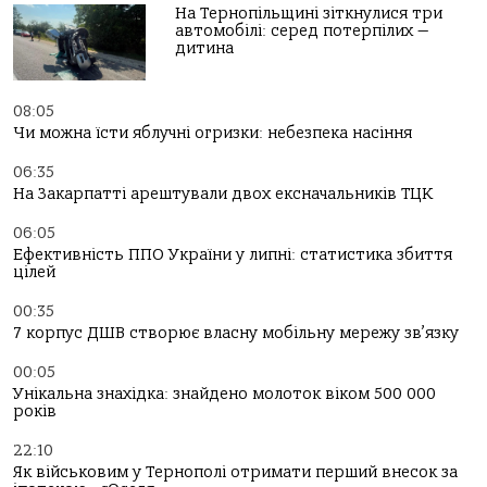
На Тернопільщині зіткнулися три
автомобілі: серед потерпілих —
дитина
08:05
Чи можна їсти яблучні огризки: небезпека насіння
06:35
На Закарпатті арештували двох ексначальників ТЦК
06:05
Ефективність ППО України у липні: статистика збиття
цілей
00:35
7 корпус ДШВ створює власну мобільну мережу зв’язку
00:05
Унікальна знахідка: знайдено молоток віком 500 000
років
22:10
Як військовим у Тернополі отримати перший внесок за