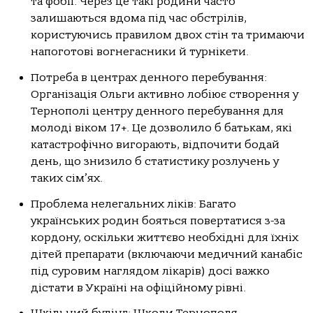
та фобії. Через це такі родини часто
залишаються вдома під час обстрілів,
користуючись правилом двох стін та тримаючи
напоготові вогнегасники й турнікети.
Потреба в центрах денного перебування:
Організація Ольги активно лобіює створення у
Тернополі центру денного перебування для
молоді віком 17+. Це дозволило б батькам, які
катастрофічно вигорають, відпочити бодай
день, що знизило б статистику розлучень у
таких сім’ях.
Проблема нелегальних ліків: Багато
українських родин бояться повертатися з-за
кордону, оскільки життєво необхідні для їхніх
дітей препарати (включаючи медичний канабіс
під суровим наглядом лікарів) досі важко
дістати в Україні на офіційному рівні.