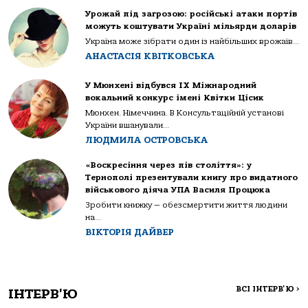
Урожай під загрозою: російські атаки портів
можуть коштувати Україні мільярди доларів
Україна може зібрати один із найбільших врожаїв...
АНАСТАСІЯ КВІТКОВСЬКА
У Мюнхені відбувся IX Міжнародний
вокальний конкурс імені Квітки Цісик
Мюнхен. Німеччина. В Консультаційній установі
України вшанували...
ЛЮДМИЛА ОСТРОВСЬКА
«Воскресіння через пів століття»: у
Тернополі презентували книгу про видатного
військового діяча УПА Василя Процюка
Зробити книжку — обезсмертити життя людини
на...
ВІКТОРІЯ ДАЙВЕР
ВСІ ІНТЕРВ'Ю
>
ІНТЕРВ'Ю