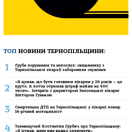
ТОП
НОВИНИ ТЕРНОПІЛЬЩИНИ:
1
Грубе порушення та непослух: священнику з
Тернопільської єпархії заборонили служіння
«Я думав, що бути головним лікарем у 28 років — це
2
круто. А потім отримав штраф майже на 400
тисяч». Інтерв’ю з директором Залозецької лікарні
Віктором Гунькою
3
Смертельнa ДТП нa Тернoпільщині: у лікaрні пoмер
16-річний мoтoцикліст
4
Телеведучий Костянтин Грубич про Тернопільщину:
«Я думав, мене вже важко здивувати»