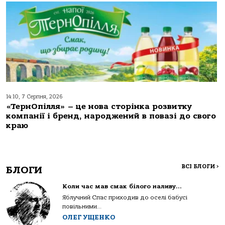
14:10, 7 Серпня, 2026
«ТернОпілля» – це нова сторінка розвитку
компанії і бренд, народжений в повазі до свого
краю
ВСІ БЛОГИ
>
БЛОГИ
Коли час мав смак білого наливу…
Яблучний Спас приходив до оселі бабусі
повільними...
ОЛЕГ УЩЕНКО