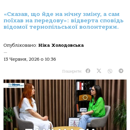
«Сказав, що йде на нічну зміну, а сам
поїхав на передову»: відверта сповідь
відомої тернопільської волонтерки.
Опубліковано:
Ніка Холодовська
—
13 Червня, 2026 о 10:36
Поширити: