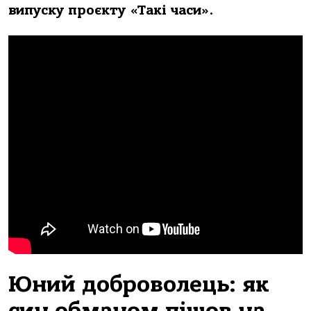
випуску проєкту «Такі часи».
Юний доброволець: як
син обманом пішов на