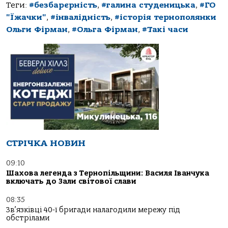
Теги:
#безбарєрність
,
#галина студеницька
,
#ГО
"Їжачки"
,
#інвалідність
,
#історія тернополянки
Ольги Фірман
,
#Ольга Фірман
,
#Такі часи
СТРІЧКА НОВИН
09:10
Шахова легенда з Тернопільщини: Василя Іванчука
включать до Зали світової слави
08:35
Зв’язківці 40-ї бригади налагодили мережу під
обстрілами