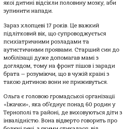
якої дитині відсікли половину мозку, аби
зупинити напади.
Зараз хлопцеві 17 років. Це важкий
підлітковий вік, що супроводжується
психіатричними розладами та
аутистичними проявами. Старший син до
мобілізації дуже допомагав мамі з
доглядом, тому на фронт пішов і заради
брата — розуміючи, що в чужій країні з
такою дитиною вони не приживуться.
Ольга є головою громадської організації
«Їжачки», яка об’єднує понад 60 родин у
Тернополі та районі, де виховуються діти з
інвалідністю. Вона відверто говорить про
болючі речі, з якими стикалася: від