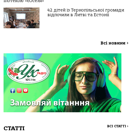
іпотекою «єОселя»
42 дітей із Тернопільської громади
відпочили в Литві та Естонії
Всі новини
>
ВСІ СТАТТІ
>
СТАТТІ