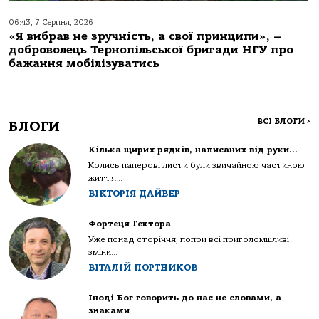
06:43, 7 Серпня, 2026
«Я вибрав не зручність, а свої принципи», –
доброволець Тернопільської бригади НГУ про
бажання мобілізуватись
ВСІ БЛОГИ
>
БЛОГИ
Кілька щирих рядків, написаних від руки…
Колись паперові листи були звичайною частиною
життя...
ВІКТОРІЯ ДАЙВЕР
Фортеця Гектора
Уже понад сторіччя, попри всі приголомшливі
зміни...
ВІТАЛІЙ ПОРТНИКОВ
Іноді Бог говорить до нас не словами, а
знаками