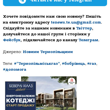
Хочете повідомити нам свою новину? Пишіть
на електронну адресу
tenews.te.ua@gmail.com
.
Слідкуйте за нашими новинами в
Твіттер
,
долучайтеся до нашої групи і сторінки у
Фейсбук
, підключайтеся до каналу
Телеграм
.
Джерело:
Новини Тернопільщини
Теги:
#“Тернопільміськгаз”
,
#бобрівець
,
#газ
,
#допомога