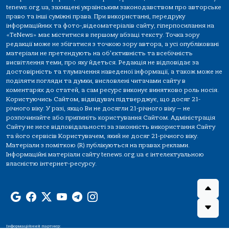
tenews.org.ua, захищені українським законодавством про авторське
право та інші суміжні права. При використанні, передруку
інформаційних та фото-,відеоматеріалів сайту, гіперпосилання на
«TeNews» має міститися в першому абзаці тексту. Точка зору
редакції може не збігатися з точкою зору автора, а усі опубліковані
матеріали не претендують на об'єктивність та всебічність
висвітлення теми, про яку йдеться. Редакція не відповідає за
достовірність та тлумачення наведеної інформації, а також може не
поділяти погляди та думки, висловлені читачами сайту в
коментарях до статей, а сам ресурс виконує винятково роль носія.
Користуючись Сайтом, відвідувач підтверджує, що досяг 21-
річного віку. У разі, якщо Ви не досягли 21-річного віку — не
розпочинайте або припиніть користування Сайтом. Адміністрація
Сайту не несе відповідальності за законність використання Сайту
та його сервісів Користувачем, який не досяг 21-річного віку.
Матеріали з поміткою (R) публікуються на правах реклами.
Інформаційні матеріали сайту tenews.org.ua є інтелектуальною
власністю інтернет-ресурсу.
Інформаційний партнер: