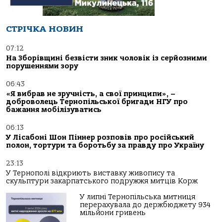
СТРІЧКА НОВИН
07:12
На Зборівщині безвісти зник чоловік із серйозними
порушеннями зору
06:43
«Я вибрав не зручність, а свої принципи», –
доброволець Тернопільської бригади НГУ про
бажання мобілізуватись
06:13
У Лісабоні Шон Піннер розповів про російський
полон, тортури та боротьбу за правду про Україну
23:13
У Тернополі відкриють виставку живопису та
скульптури закарпатського подружжя митців Корж
У липні Тернопільська митниця
перерахувала до держбюджету 934
мільйони гривень