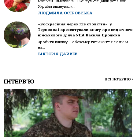
Мюнхен. Німеччина. В Консультаційній установі
України вшанували...
ЛЮДМИЛА ОСТРОВСЬКА
«Воскресіння через пів століття»: у
Тернополі презентували книгу про видатного
військового діяча УПА Василя Процюка
Зробити книжку — обезсмертити життя людини
на...
ВІКТОРІЯ ДАЙВЕР
ВСІ ІНТЕРВ'Ю
>
ІНТЕРВ'Ю