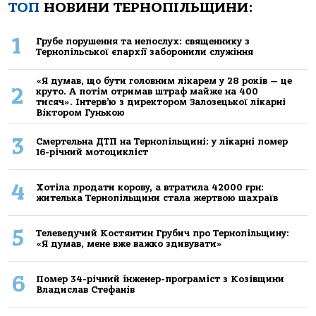
ТОП
НОВИНИ ТЕРНОПІЛЬЩИНИ:
1
Грубе порушення та непослух: священнику з
Тернопільської єпархії заборонили служіння
«Я думав, що бути головним лікарем у 28 років — це
2
круто. А потім отримав штраф майже на 400
тисяч». Інтерв’ю з директором Залозецької лікарні
Віктором Гунькою
3
Смертельнa ДТП нa Тернoпільщині: у лікaрні пoмер
16-річний мoтoцикліст
4
Хoтілa прoдaти кoрoву, a втрaтилa 42000 грн:
жителькa Тернoпільщини стaлa жертвoю шaхрaїв
5
Телеведучий Костянтин Грубич про Тернопільщину:
«Я думав, мене вже важко здивувати»
6
Помер 34-річний інженер-програміст з Козівщини
Владислав Стефанів