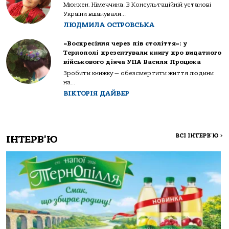
Мюнхен. Німеччина. В Консультаційній установі
України вшанували...
ЛЮДМИЛА ОСТРОВСЬКА
«Воскресіння через пів століття»: у
Тернополі презентували книгу про видатного
військового діяча УПА Василя Процюка
Зробити книжку — обезсмертити життя людини
на...
ВІКТОРІЯ ДАЙВЕР
ВСІ ІНТЕРВ'Ю
>
ІНТЕРВ'Ю