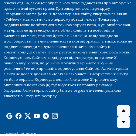
tenews.org.ua, захищені українським законодавством про авторське
право та інші суміжні права. При використанні, передруку
інформаційних та фото-,відеоматеріалів сайту, гіперпосилання на
«TeNews» має міститися в першому абзаці тексту. Точка зору
редакції може не збігатися з точкою зору автора, а усі опубліковані
матеріали не претендують на об'єктивність та всебічність
висвітлення теми, про яку йдеться. Редакція не відповідає за
достовірність та тлумачення наведеної інформації, а також може не
поділяти погляди та думки, висловлені читачами сайту в
коментарях до статей, а сам ресурс виконує винятково роль носія.
Користуючись Сайтом, відвідувач підтверджує, що досяг 21-
річного віку. У разі, якщо Ви не досягли 21-річного віку — не
розпочинайте або припиніть користування Сайтом. Адміністрація
Сайту не несе відповідальності за законність використання Сайту
та його сервісів Користувачем, який не досяг 21-річного віку.
Матеріали з поміткою (R) публікуються на правах реклами.
Інформаційні матеріали сайту tenews.org.ua є інтелектуальною
власністю інтернет-ресурсу.
Інформаційний партнер: