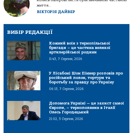
Колись паперові листи були звичайною частиною
життя...
ВІКТОРІЯ ДАЙВЕР
ВИБІР РЕДАКЦІЇ
Кожний воїн з тернопільської
бригади – це частина великої
артилерійської родини
11:43, 7 Серпня, 2026
У Лісабоні Шон Піннер розповів про
російський полон, тортури та
боротьбу за правду про Україну
06:13, 7 Серпня, 2026
Допомога Україні — це захист самої
Європи, – тернополянин в Італії
Олесь Городецький
21:02, 3 Серпня, 2026