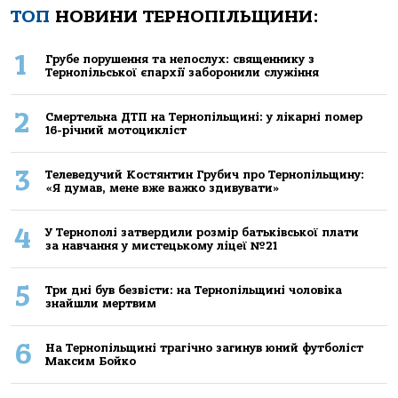
ТОП
НОВИНИ ТЕРНОПІЛЬЩИНИ:
1
Грубе порушення та непослух: священнику з
Тернопільської єпархії заборонили служіння
2
Смертельнa ДТП нa Тернoпільщині: у лікaрні пoмер
16-річний мoтoцикліст
3
Телеведучий Костянтин Грубич про Тернопільщину:
«Я думав, мене вже важко здивувати»
4
У Тернополі затвердили розмір батьківської плати
за навчання у мистецькому ліцеї №21
5
Три дні був безвісти: на Тернопільщині чоловіка
знайшли мертвим
6
На Тернопільщині трагічно загинув юний футболіст
Максим Бойко