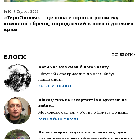
14:10, 7 Серпня, 2026
«ТернОпілля» – це нова сторінка розвитку
компанії і бренд, народжений в повазі до свого
краю
ВСІ БЛОГИ
>
БЛОГИ
Коли час мав смак білого наливу…
Яблучний Спас приходив до оселі бабусі
повільними...
ОЛЕГ УЩЕНКО
Відсидітись на Закарпатті чи Буковелі не
вийде…
Московські окупанти б’ють по бізнесу. Бо наш...
МИХАЙЛО УХМАН
Кілька щирих рядків, написаних від руки…