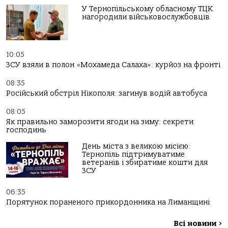
У Тернопільському обласному ТЦК
нагородили військовослужбовців
10:05
ЗСУ взяли в полон «Мохамеда Салаха»: курйоз на фронті
08:35
Російський обстріл Нікополя: загинув водій автобуса
08:05
Як правильно заморозити ягоди на зиму: секрети
господинь
День міста з великою місією:
Тернопіль підтримуватиме
ветеранів і збиратиме кошти для
ЗСУ
06:35
Порятунок пораненого прикордонника на Лиманщині
Всі новини
>