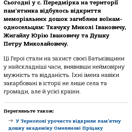
Сьогодні у с. Передмірка на території
памʼятника відбулось відкриття
меморіальних дошок загиблим воїнам-
односельцям: Ткачуку Миколі Івановичу,
Жигайлу Юрію Івановичу та Душку
Петру Миколайовичу.
Ці Герої стали на захист своєї Батьківщини
у найскладніші часи, виявивши неймовірну
мужність та відданість. Їхні імена навіки
закарбовані в історії не лише села та
громади, але й усієї країни.
Перегляньте також:
У Тернополі урочисто відкрили памʼятну
дошку академіку Омелянові Пріцаку