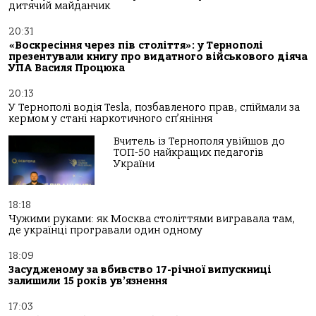
дитячий майданчик
20:31
«Воскресіння через пів століття»: у Тернополі
презентували книгу про видатного військового діяча
УПА Василя Процюка
20:13
У Тернополі водія Tesla, позбавленого прав, спіймали за
кермом у стані наркотичного сп’яніння
Вчитель із Тернополя увійшов до
ТОП-50 найкращих педагогів
України
18:18
Чужими руками: як Москва століттями вигравала там,
де українці програвали один одному
18:09
Засудженому за вбивство 17-річної випускниці
залишили 15 років ув’язнення
17:03