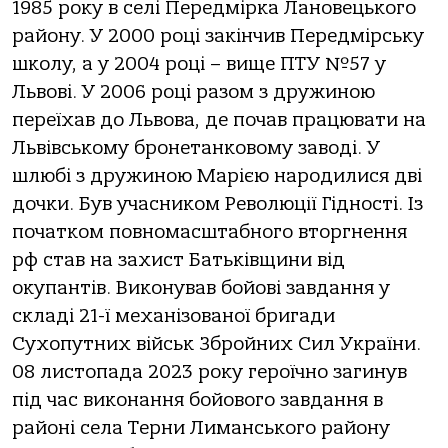
1985 року в селі Передмірка Лановецького
району. У 2000 році закінчив Передмірську
школу, а у 2004 році – вище ПТУ №57 у
Львові. У 2006 році разом з дружиною
переїхав до Львова, де почав працювати на
Львівському бронетанковому заводі. У
шлюбі з дружиною Марією народилися дві
дочки. Був учасником Революції Гідності. Із
початком повномасштабного вторгнення
рф став на захист Батьківщини від
окупантів. Виконував бойові завдання у
складі 21-ї механізованої бригади
Сухопутних військ Збройних Сил України.
08 листопада 2023 року героїчно загинув
під час виконання бойового завдання в
районі села Терни Лиманського району