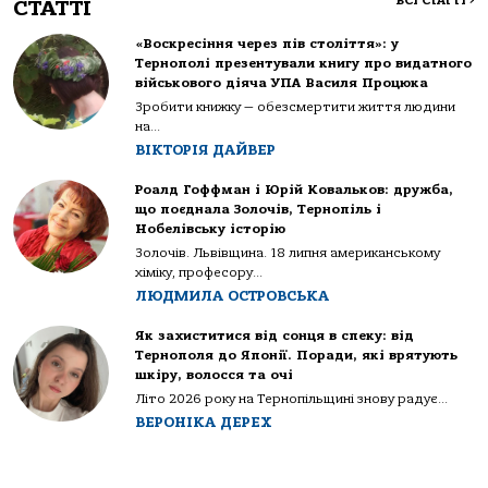
ВСІ СТАТТІ
>
СТАТТІ
«Воскресіння через пів століття»: у
Тернополі презентували книгу про видатного
військового діяча УПА Василя Процюка
Зробити книжку — обезсмертити життя людини
на...
ВІКТОРІЯ ДАЙВЕР
Роалд Гоффман і Юрій Ковальков: дружба,
що поєднала Золочів, Тернопіль і
Нобелівську історію
Золочів. Львівщина. 18 липня американському
хіміку, професору...
ЛЮДМИЛА ОСТРОВСЬКА
Як захиститися від сонця в спеку: від
Тернополя до Японії. Поради, які врятують
шкіру, волосся та очі
Літо 2026 року на Тернопільщині знову радує...
ВЕРОНІКА ДЕРЕХ