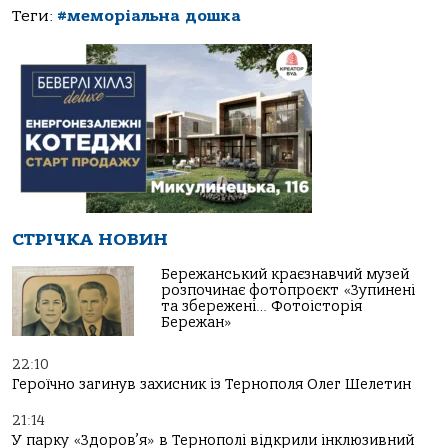
Теги:
#меморіальна дошка
СТРІЧКА НОВИН
Бережанський краєзнавчий музей
розпочинає фотопроєкт «Зупинені
та збережені… Фотоісторія
Бережан»
22:10
Героїчно загинув захисник із Тернополя Олег Шелетин
21:14
У парку «Здоров’я» в Тернополі відкрили інклюзивний