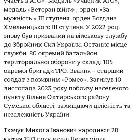
участь в АТО». Медаль «Учасник АТО»,
медаль «Ветеран війни», орден «За
мужність » ІІІ ступеня, орден Богдана
Хмельницького ІІІ ступеня. У 2022 році
знову був призваний на військову службу
до Збройних Сил України. Останнє місце
служби: 80 окремий батальйон
територіальної оборони у складі 105
окремої бригади ТРО. Звання – старший
солдат з позивним «Ромео». Загинув 10
листопада 2023 року поблизу населеного
пункту Вільне Охтирського району
Сумської області, захищаючи цілісність та
незалежність України.
Ткачук Микола Іванович народився 28
квітня 1971 року в селі Передмірка