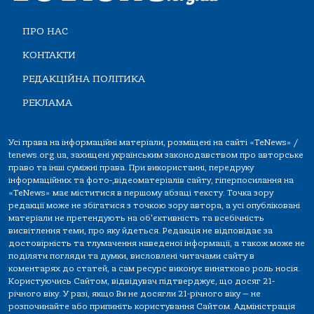
ПРО НАС
КОНТАКТИ
РЕДАКЦІЙНА ПОЛІТИКА
РЕКЛАМА
Усі права на інформаційні матеріали, розміщені на сайті «TeNews» /
tenews.org.ua, захищені українським законодавством про авторське
право та інші суміжні права. При використанні, передруку
інформаційних та фото-,відеоматеріалів сайту, гіперпосилання на
«TeNews» має міститися в першому абзаці тексту. Точка зору
редакції може не збігатися з точкою зору автора, а усі опубліковані
матеріали не претендують на об'єктивність та всебічність
висвітлення теми, про яку йдеться. Редакція не відповідає за
достовірність та тлумачення наведеної інформації, а також може не
поділяти погляди та думки, висловлені читачами сайту в
коментарях до статей, а сам ресурс виконує винятково роль носія.
Користуючись Сайтом, відвідувач підтверджує, що досяг 21-
річного віку. У разі, якщо Ви не досягли 21-річного віку — не
розпочинайте або припиніть користування Сайтом. Адміністрація