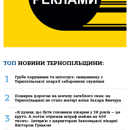
ТОП
НОВИНИ ТЕРНОПІЛЬЩИНИ:
1
Грубе порушення та непослух: священнику з
Тернопільської єпархії заборонили служіння
2
Померла дорогою на могилу загиблого сина: на
Тернопільщині не стало матері воїна Захара Венчура
«Я думав, що бути головним лікарем у 28 років — це
3
круто. А потім отримав штраф майже на 400
тисяч». Інтерв’ю з директором Залозецької лікарні
Віктором Гунькою