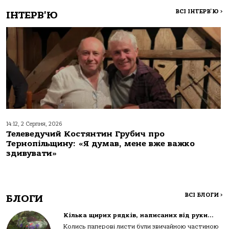
ВСІ ІНТЕРВ'Ю
>
ІНТЕРВ'Ю
14:12, 2 Серпня, 2026
Телеведучий Костянтин Грубич про
Тернопільщину: «Я думав, мене вже важко
здивувати»
ВСІ БЛОГИ
>
БЛОГИ
Кілька щирих рядків, написаних від руки…
Колись паперові листи були звичайною частиною