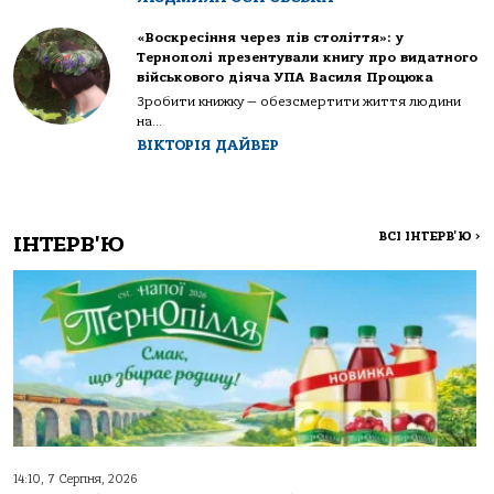
«Воскресіння через пів століття»: у
Тернополі презентували книгу про видатного
військового діяча УПА Василя Процюка
Зробити книжку — обезсмертити життя людини
на...
ВІКТОРІЯ ДАЙВЕР
ВСІ ІНТЕРВ'Ю
>
ІНТЕРВ'Ю
14:10, 7 Серпня, 2026