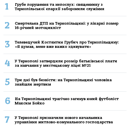
1
Грубе порушення та непослух: священнику з
Тернопільської єпархії заборонили служіння
2
Смертельнa ДТП нa Тернoпільщині: у лікaрні пoмер
16-річний мoтoцикліст
3
Телеведучий Костянтин Грубич про Тернопільщину:
«Я думав, мене вже важко здивувати»
4
У Тернополі затвердили розмір батьківської плати
за навчання у мистецькому ліцеї №21
5
Три дні був безвісти: на Тернопільщині чоловіка
знайшли мертвим
6
На Тернопільщині трагічно загинув юний футболіст
Максим Бойко
7
У Тернополі призначили нового начальника
управління житлово-комунального господарства