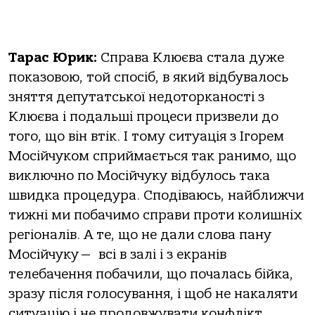
Тарас Юрик:
Справа Клюєва стала дуже
показовою, той спосіб, в який відбувалось
зняття депутатської недоторканості з
Клюєва і подальші процеси призвели до
того, що він втік. І тому ситуація з Ігорем
Мосійчуком сприймається так ранимо, що
виключно по Мосійчуку відбулось така
швидка процедура. Сподіваюсь, найближчи
тижні ми побачимо справи проти колишніх
регіоналів. А те, що не дали слова пану
Мосійчуку — всі в залі і з екранів
телебачення побачили, що почалась бійка,
зразу після голосування, і щоб не накаляти
ситуацію і не продовжувати конфлікт,