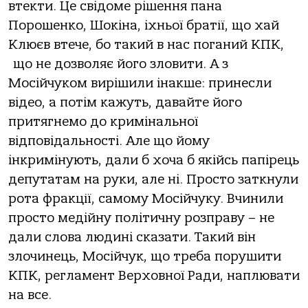
втекти. Це свідоме рішення пана
Порошенко, Шокіна, іхньої братії, що хай
Клюєв втече, бо такий в нас поганий
КПК
,
що не дозволяє його зловити. А з
Мосійчуком вирішили інакше: принесли
відео, а потім кажуть, давайте його
притягнемо до кримінальної
відповідальності. Але що йому
інкримінують, дали б хоча б якійсь папірець
депутатам на руки, але ні. Просто заткнули
рота фракції, самому Мосійчуку. Вчинили
просто медійну політичну розправу – не
дали слова людині сказати. Такий він
злочинець, Мосійчук, що треба порушити
КПК
, регламент Верховної Ради, наплювати
на все.