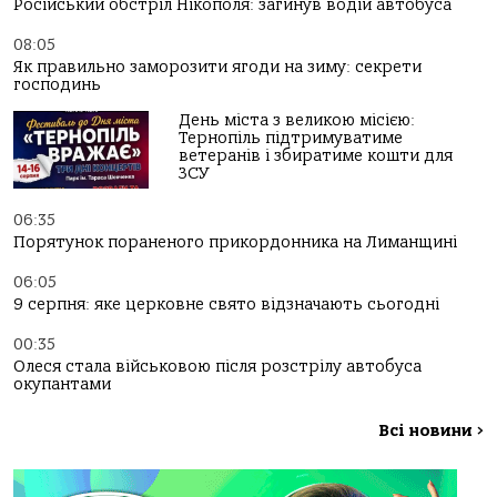
Російський обстріл Нікополя: загинув водій автобуса
08:05
Як правильно заморозити ягоди на зиму: секрети
господинь
День міста з великою місією:
Тернопіль підтримуватиме
ветеранів і збиратиме кошти для
ЗСУ
06:35
Порятунок пораненого прикордонника на Лиманщині
06:05
9 серпня: яке церковне свято відзначають сьогодні
00:35
Олеся стала військовою після розстрілу автобуса
окупантами
Всі новини
>