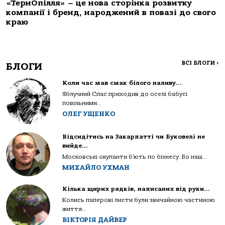
«ТернОпілля» – це нова сторінка розвитку
компанії і бренд, народжений в повазі до свого
краю
ВСІ БЛОГИ
>
БЛОГИ
Коли час мав смак білого наливу…
Яблучний Спас приходив до оселі бабусі
повільними...
ОЛЕГ УЩЕНКО
Відсидітись на Закарпатті чи Буковелі не
вийде…
Московські окупанти б’ють по бізнесу. Бо наш...
МИХАЙЛО УХМАН
Кілька щирих рядків, написаних від руки…
Колись паперові листи були звичайною частиною
життя...
ВІКТОРІЯ ДАЙВЕР