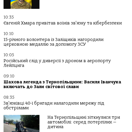
10:35
Євгеній Хмара привітав воїнів зв’язку та кібербезпеки
10:10
15-річного волонтера із Заліщиків нагородили
церковною медаллю за допомогу ЗСУ
10:05
Російський слід у диверсії з дроном в аеропорту
Лейпцига
09:10
Шахова легенда з Тернопільщини: Василя Іванчука
включать до Зали світової слави
08:35
Зв’язківці 40-ї бригади налагодили мережу під
обстрілами
На Тернопільщині зіткнулися три
автомобілі: серед потерпілих —
дитина