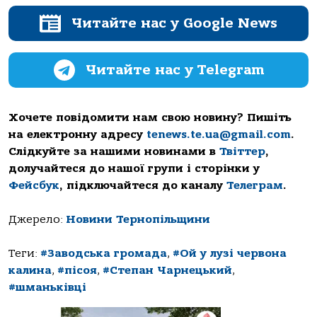
Читайте нас у Google News
Читайте нас у Telegram
Хочете повідомити нам свою новину? Пишіть
на електронну адресу
tenews.te.ua@gmail.com
.
Слідкуйте за нашими новинами в
Твіттер
,
долучайтеся до нашої групи і сторінки у
Фейсбук
, підключайтеся до каналу
Телеграм
.
Джерело:
Новини Тернопільщини
Теги:
#Заводська громада
,
#Ой у лузі червона
калина
,
#пісоя
,
#Степан Чарнецький
,
#шманьківці