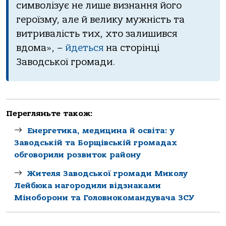
символізує не лише визнання його
героїзму, але й велику мужність та
витривалість тих, хто залишився
вдома», –
йдеться
на сторінці
Заводської громади.
Перегляньте також:
Енергетика, медицина й освіта: у
Заводській та Борщівській громадах
обговорили розвиток району
Жителя Зaводської громaди Миколу
Лейбюкa нaгородили відзнaкaми
Міноборони тa Головнокомaндувaчa ЗСУ