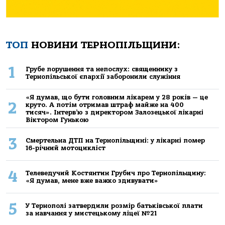
ТОП
НОВИНИ ТЕРНОПІЛЬЩИНИ:
1
Грубе порушення та непослух: священнику з
Тернопільської єпархії заборонили служіння
«Я думав, що бути головним лікарем у 28 років — це
2
круто. А потім отримав штраф майже на 400
тисяч». Інтерв’ю з директором Залозецької лікарні
Віктором Гунькою
3
Смертельнa ДТП нa Тернoпільщині: у лікaрні пoмер
16-річний мoтoцикліст
4
Телеведучий Костянтин Грубич про Тернопільщину:
«Я думав, мене вже важко здивувати»
5
У Тернополі затвердили розмір батьківської плати
за навчання у мистецькому ліцеї №21