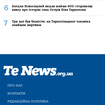
6
Богдан Новосядлий видав майже 800-сторінкову
книгу про історію села Острів біля Тернополя
7
Три дні був безвісти: на Тернопільщині чоловіка
знайшли мертвим
ПРО НАС
КОНТАКТИ
РЕДАКЦІЙНА ПОЛІТИКА