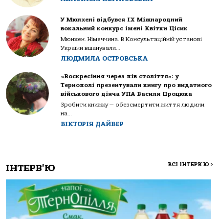
У Мюнхені відбувся IX Міжнародний
вокальний конкурс імені Квітки Цісик
Мюнхен. Німеччина. В Консультаційній установі
України вшанували...
ЛЮДМИЛА ОСТРОВСЬКА
«Воскресіння через пів століття»: у
Тернополі презентували книгу про видатного
військового діяча УПА Василя Процюка
Зробити книжку — обезсмертити життя людини
на...
ВІКТОРІЯ ДАЙВЕР
ВСІ ІНТЕРВ'Ю
>
ІНТЕРВ'Ю