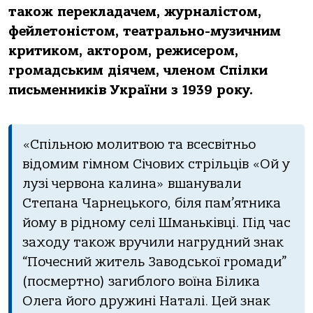
також
перекладачем, журналістом
,
фейлетоністом
,
театрально-музичним
критиком
,
актором
,
режисером
,
громадським діячем
, членом
Спілки
письменників України з
1939 року.
«Спільною молитвою та всесвітньо
відомим гімном Січових стрільців «Ой у
лузі червона калина» вшанували
Степана Чарнецького, біля пам’ятника
йому в рідному селі Шманьківці. Під час
заходу також вручили нагрудний знак
“Почесний житель Заводської громади”
(посмертно) загиблого воїна Білика
Олега його дружині Наталі. Цей знак