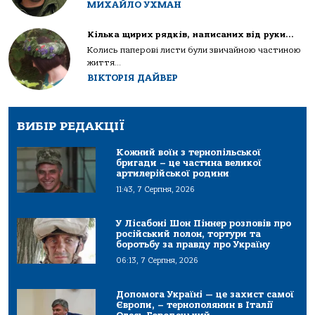
МИХАЙЛО УХМАН
Кілька щирих рядків, написаних від руки…
Колись паперові листи були звичайною частиною
життя...
ВІКТОРІЯ ДАЙВЕР
ВИБІР РЕДАКЦІЇ
Кожний воїн з тернопільської
бригади – це частина великої
артилерійської родини
11:43, 7 Серпня, 2026
У Лісабоні Шон Піннер розповів про
російський полон, тортури та
боротьбу за правду про Україну
06:13, 7 Серпня, 2026
Допомога Україні — це захист самої
Європи, – тернополянин в Італії