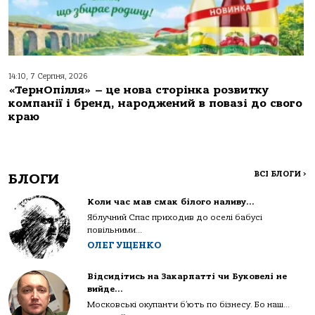
14:10, 7 Серпня, 2026
«ТернОпілля» – це нова сторінка розвитку
компанії і бренд, народжений в повазі до свого
краю
ВСІ БЛОГИ
>
БЛОГИ
Коли час мав смак білого наливу…
Яблучний Спас приходив до оселі бабусі
повільними...
ОЛЕГ УЩЕНКО
Відсидітись на Закарпатті чи Буковелі не
вийде…
Московські окупанти б’ють по бізнесу. Бо наш...