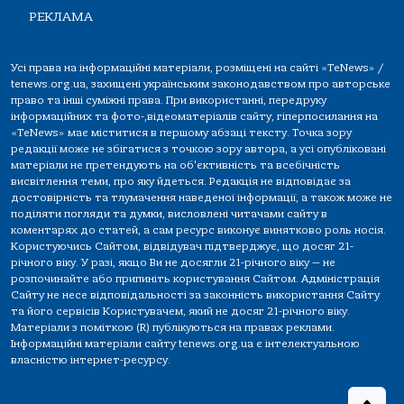
РЕКЛАМА
Усі права на інформаційні матеріали, розміщені на сайті «TeNews» /
tenews.org.ua, захищені українським законодавством про авторське
право та інші суміжні права. При використанні, передруку
інформаційних та фото-,відеоматеріалів сайту, гіперпосилання на
«TeNews» має міститися в першому абзаці тексту. Точка зору
редакції може не збігатися з точкою зору автора, а усі опубліковані
матеріали не претендують на об'єктивність та всебічність
висвітлення теми, про яку йдеться. Редакція не відповідає за
достовірність та тлумачення наведеної інформації, а також може не
поділяти погляди та думки, висловлені читачами сайту в
коментарях до статей, а сам ресурс виконує винятково роль носія.
Користуючись Сайтом, відвідувач підтверджує, що досяг 21-
річного віку. У разі, якщо Ви не досягли 21-річного віку — не
розпочинайте або припиніть користування Сайтом. Адміністрація
Сайту не несе відповідальності за законність використання Сайту
та його сервісів Користувачем, який не досяг 21-річного віку.
Матеріали з поміткою (R) публікуються на правах реклами.
Інформаційні матеріали сайту tenews.org.ua є інтелектуальною
власністю інтернет-ресурсу.