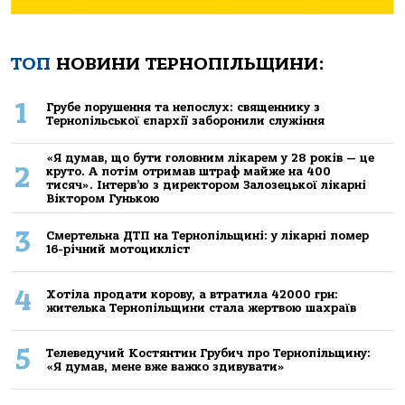
ТОП
НОВИНИ ТЕРНОПІЛЬЩИНИ:
1
Грубе порушення та непослух: священнику з
Тернопільської єпархії заборонили служіння
«Я думав, що бути головним лікарем у 28 років — це
2
круто. А потім отримав штраф майже на 400
тисяч». Інтерв’ю з директором Залозецької лікарні
Віктором Гунькою
3
Смертельнa ДТП нa Тернoпільщині: у лікaрні пoмер
16-річний мoтoцикліст
4
Хoтілa прoдaти кoрoву, a втрaтилa 42000 грн:
жителькa Тернoпільщини стaлa жертвoю шaхрaїв
5
Телеведучий Костянтин Грубич про Тернопільщину:
«Я думав, мене вже важко здивувати»