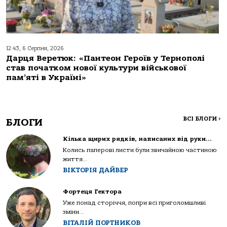
12:43, 6 Серпня, 2026
Дарця Веретюк: «Пантеон Героїв у Тернополі
став початком нової культури військової
пам’яті в Україні»
ВСІ БЛОГИ
>
БЛОГИ
Кілька щирих рядків, написаних від руки…
Колись паперові листи були звичайною частиною
життя...
ВІКТОРІЯ ДАЙВЕР
Фортеця Гектора
Уже понад сторіччя, попри всі приголомшливі
зміни...
ВІТАЛІЙ ПОРТНИКОВ