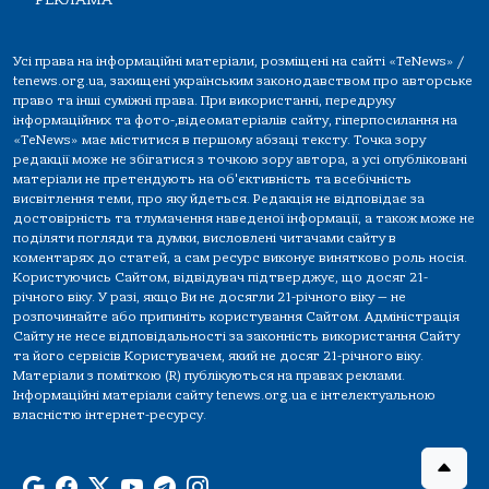
Усі права на інформаційні матеріали, розміщені на сайті «TeNews» /
tenews.org.ua, захищені українським законодавством про авторське
право та інші суміжні права. При використанні, передруку
інформаційних та фото-,відеоматеріалів сайту, гіперпосилання на
«TeNews» має міститися в першому абзаці тексту. Точка зору
редакції може не збігатися з точкою зору автора, а усі опубліковані
матеріали не претендують на об'єктивність та всебічність
висвітлення теми, про яку йдеться. Редакція не відповідає за
достовірність та тлумачення наведеної інформації, а також може не
поділяти погляди та думки, висловлені читачами сайту в
коментарях до статей, а сам ресурс виконує винятково роль носія.
Користуючись Сайтом, відвідувач підтверджує, що досяг 21-
річного віку. У разі, якщо Ви не досягли 21-річного віку — не
розпочинайте або припиніть користування Сайтом. Адміністрація
Сайту не несе відповідальності за законність використання Сайту
та його сервісів Користувачем, який не досяг 21-річного віку.
Матеріали з поміткою (R) публікуються на правах реклами.
Інформаційні матеріали сайту tenews.org.ua є інтелектуальною
власністю інтернет-ресурсу.