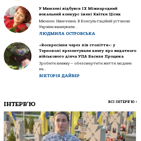
У Мюнхені відбувся IX Міжнародний
вокальний конкурс імені Квітки Цісик
Мюнхен. Німеччина. В Консультаційній установі
України вшанували...
ЛЮДМИЛА ОСТРОВСЬКА
«Воскресіння через пів століття»: у
Тернополі презентували книгу про видатного
військового діяча УПА Василя Процюка
Зробити книжку — обезсмертити життя людини
на...
ВІКТОРІЯ ДАЙВЕР
ВСІ ІНТЕРВ'Ю
>
ІНТЕРВ'Ю