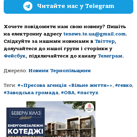
Читайте нас у Telegram
Хочете повідомити нам свою новину? Пишіть
на електронну адресу
tenews.te.ua@gmail.com
.
Слідкуйте за нашими новинами в
Твіттер
,
долучайтеся до нашої групи і сторінки у
Фейсбук
, підключайтеся до каналу
Телеграм
.
Джерело:
Новини Тернопільщини
Теги:
#«Пресова агенція «Вільне життя»»
,
#гевко
,
#Заводська громада
,
#ОВА
,
#пастух