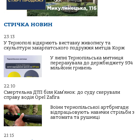
СТРІЧКА НОВИН
23:13
У Тернополі відкриють виставку живопису та
скульптури закарпатського подружжя митців Корж
У липні Тернопільська митниця
перерахувала до держбюджету 934
мільйони гривень
22:10
Смертельна ДТП біля Кам’янок: до суду скерували
справу водія Opel Zafira
Воїни тернопільської артбригади
відпрацьовують навички стрільби з
автомата та рушниці
21:15