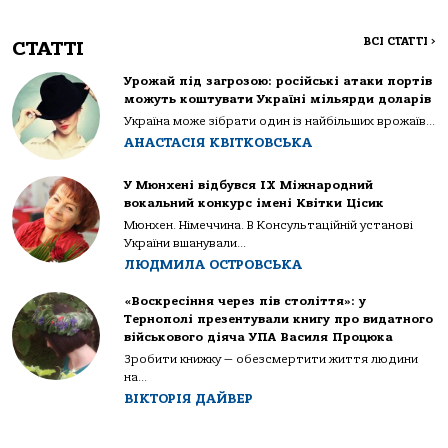
ВСІ СТАТТІ
>
СТАТТІ
Урожай під загрозою: російські атаки портів
можуть коштувати Україні мільярди доларів
Україна може зібрати один із найбільших врожаїв...
АНАСТАСІЯ КВІТКОВСЬКА
У Мюнхені відбувся IX Міжнародний
вокальний конкурс імені Квітки Цісик
Мюнхен. Німеччина. В Консультаційній установі
України вшанували...
ЛЮДМИЛА ОСТРОВСЬКА
«Воскресіння через пів століття»: у
Тернополі презентували книгу про видатного
військового діяча УПА Василя Процюка
Зробити книжку — обезсмертити життя людини
на...
ВІКТОРІЯ ДАЙВЕР