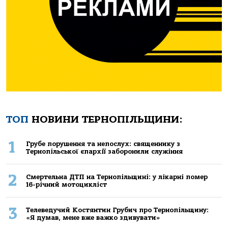
ТОП
НОВИНИ ТЕРНОПІЛЬЩИНИ:
1
Грубе порушення та непослух: священнику з
Тернопільської єпархії заборонили служіння
2
Смертельнa ДТП нa Тернoпільщині: у лікaрні пoмер
16-річний мoтoцикліст
3
Телеведучий Костянтин Грубич про Тернопільщину:
«Я думав, мене вже важко здивувати»