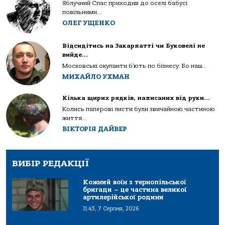
Яблучний Спас приходив до оселі бабусі
повільними...
ОЛЕГ УЩЕНКО
Відсидітись на Закарпатті чи Буковелі не
вийде…
Московські окупанти б’ють по бізнесу. Бо наш...
МИХАЙЛО УХМАН
Кілька щирих рядків, написаних від руки…
Колись паперові листи були звичайною частиною
життя...
ВІКТОРІЯ ДАЙВЕР
ВИБІР РЕДАКЦІЇ
Кожний воїн з тернопільської
бригади – це частина великої
артилерійської родини
11:43, 7 Серпня, 2026