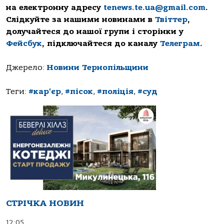
на електронну адресу
tenews.te.ua@gmail.com
.
Слідкуйте за нашими новинами в
Твіттер
,
долучайтеся до нашої групи і сторінки у
Фейсбук
, підключайтеся до каналу
Телеграм
.
Джерело:
Новини Тернопільщини
Теги:
#кар'єр
,
#пісок
,
#поліція
,
#суд
СТРІЧКА НОВИН
12:05