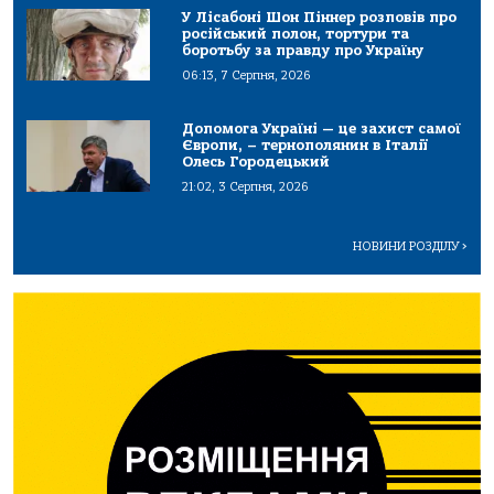
У Лісабоні Шон Піннер розповів про
російський полон, тортури та
боротьбу за правду про Україну
06:13, 7 Серпня, 2026
Допомога Україні — це захист самої
Європи, – тернополянин в Італії
Олесь Городецький
21:02, 3 Серпня, 2026
НОВИНИ РОЗДІЛУ
>