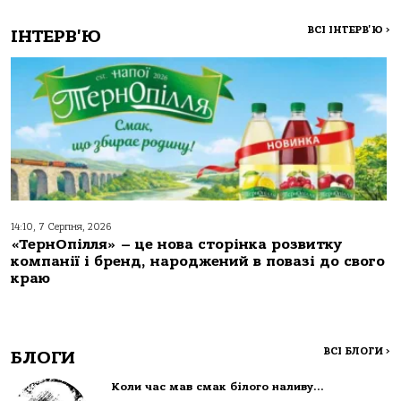
ВСІ ІНТЕРВ'Ю
>
ІНТЕРВ'Ю
14:10, 7 Серпня, 2026
«ТернОпілля» – це нова сторінка розвитку
компанії і бренд, народжений в повазі до свого
краю
ВСІ БЛОГИ
>
БЛОГИ
Коли час мав смак білого наливу…