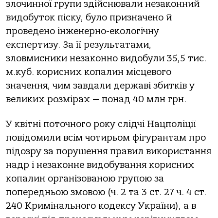
злочинної групи здійснювали незаконний
видобуток піску, було призначено й
проведено інженерно-екологічну
експертизу. За її результатами,
зловмисники незаконно видобули 35,5 тис.
м.куб. корисних копалин місцевого
значення, чим завдали державі збитків у
великих розмірах — понад 40 млн грн.
У квітні поточного року слідчі Нацполіції
повідомили всім чотирьом фігурантам про
підозру за порушення правил використання
надр і незаконне видобування корисних
копалин організованою групою за
попередньою змовою (ч. 2 та 3 ст. 27 ч. 4 ст.
240 Кримінального кодексу України), а в