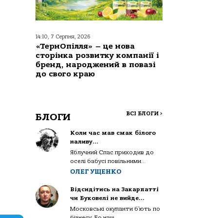
14:10, 7 Серпня, 2026
«ТернОпілля» – це нова
сторінка розвитку компанії і
бренд, народжений в повазі
до свого краю
ВСІ БЛОГИ
>
БЛОГИ
Коли час мав смак білого
наливу…
Яблучний Спас приходив до
оселі бабусі повільними...
ОЛЕГ УЩЕНКО
Відсидітись на Закарпатті
чи Буковелі не вийде…
Московські окупанти б’ють по
бізнесу. Бо наш...