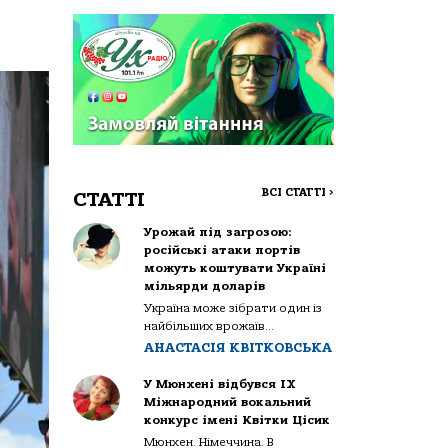
ВСІ СТАТТІ
>
СТАТТІ
Урожай під загрозою:
російські атаки портів
можуть коштувати Україні
мільярди доларів
Україна може зібрати один із
найбільших врожаїв...
АНАСТАСІЯ КВІТКОВСЬКА
У Мюнхені відбувся IX
Міжнародний вокальний
конкурс імені Квітки Цісик
Мюнхен. Німеччина. В