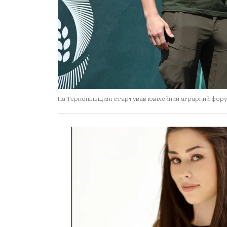
На Тернопільщині стартував ювілейний аграрний фор