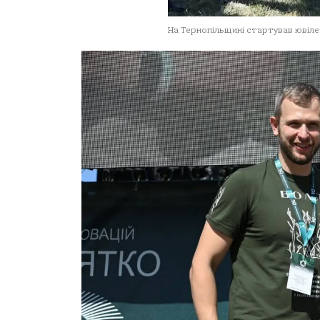
На Тернопільщині стартував ювіл