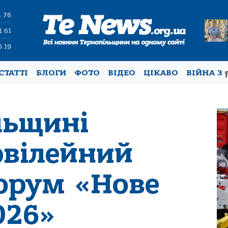
4.76
1.61
0.19
СТАТТІ
БЛОГИ
ФОТО
ВІДЕО
ЦІКАВО
ВІЙНА З
льщині
ювілейний
орум «Нове
026»