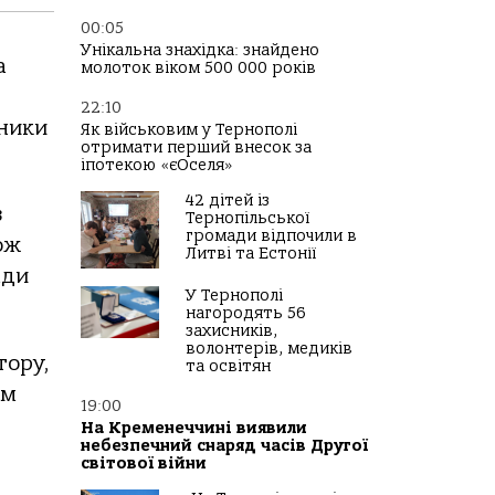
00:05
Унікальна знахідка: знайдено
а
молоток віком 500 000 років
22:10
вники
Як військовим у Тернополі
отримати перший внесок за
іпотекою «єОселя»
42 дітей із
в
Тернопільської
громади відпочили в
ож
Литві та Естонії
ади
У Тернополі
нагородять 56
захисників,
волонтерів, медиків
тору,
та освітян
ім
19:00
На Кременеччині виявили
небезпечний снаряд часів Другої
світової війни