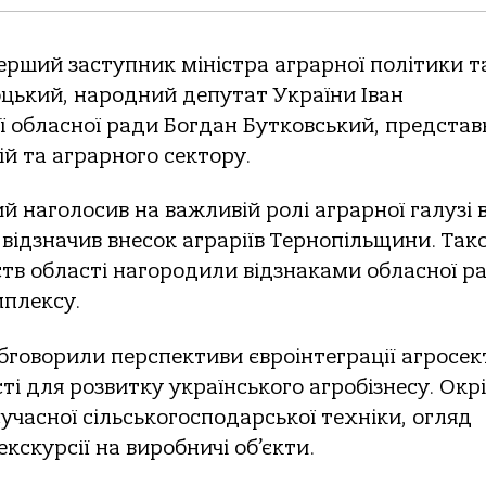
ерший заступник міністра аграрної політики т
цький, народний депутат України Іван
ої обласної ради Богдан Бутковський, предста
ій та аграрного сектору.
й наголосив на важливій ролі аграрної галузі 
 відзначив внесок аграріїв Тернопільщини. Так
тв області нагородили відзнаками обласної р
мплексу.
говорили перспективи євроінтеграції агросек
ті для розвитку українського агробізнесу. Окр
сучасної сільськогосподарської техніки, огляд
екскурсії на виробничі об’єкти.