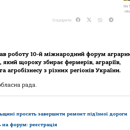
На 
«Но
Поширити:
чав роботу 10-й міжнародний форум аграрн
 який щороку збирає фермерів, аграріїв,
а агробізнесу з різних регіонів України.
обласна рада.
ьщині просять завершити ремонт під’їзної дороги
ь на форум: реєстрація