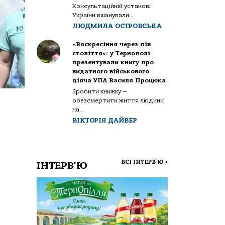
Консультаційній установі
України вшанували...
ЛЮДМИЛА ОСТРОВСЬКА
«Воскресіння через пів
століття»: у Тернополі
презентували книгу про
видатного військового
діяча УПА Василя Процюка
Зробити книжку —
обезсмертити життя людини
на...
ВІКТОРІЯ ДАЙВЕР
ВСІ ІНТЕРВ'Ю
>
ІНТЕРВ'Ю