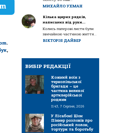
am
МИХАЙЛО УХМАН
Кілька щирих рядків,
написаних від руки…
Колись паперові листи були
звичайною частиною життя...
ВІКТОРІЯ ДАЙВЕР
com
.
бук
,
ВИБІР РЕДАКЦІЇ
Кожний воїн з
тернопільської
бригади – це
частина великої
артилерійської
родини
11:43, 7 Серпня, 2026
У Лісабоні Шон
Піннер розповів про
російський полон,
тортури та боротьбу