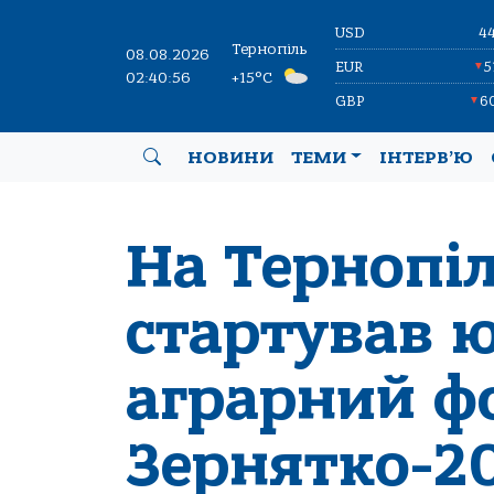
USD
4
Тернопіль
08.08.2026
EUR
5
▼
02:40:57
+15°C
GBP
6
▼
НОВИНИ
ТЕМИ
ІНТЕРВ’Ю
На Тернопі
стартував 
аграрний ф
Зернятко-2