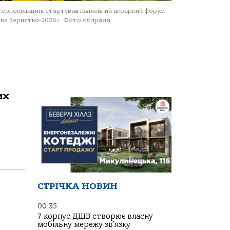
Тернопільщині стартував ювілейний аграрний форум
ве Зернятко-2026». Фото облрада.
их
СТРІЧКА НОВИН
00:35
7 корпус ДШВ створює власну
мобільну мережу зв’язку