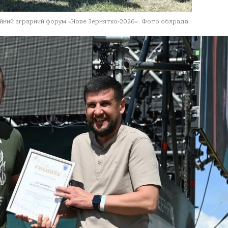
ейний аграрний форум «Нове Зернятко-2026». Фото облрада.