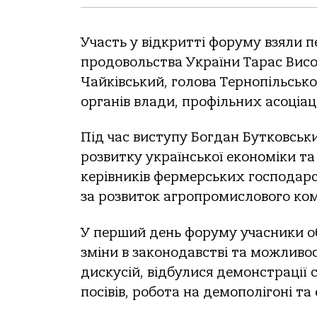
Участь у відкритті форуму взяли п
продовольства України Тарас Висо
Чайківський, голова Тернопільськ
органів влади, профільних асоціац
Під час виступу Богдан Бутковськи
розвитку української економіки та
керівників фермерських господарс
за розвиток агропромислового ко
У перший день форуму учасники об
зміни в законодавстві та можливос
дискусій, відбулися демонстрації 
посівів, робота на демополігоні та 