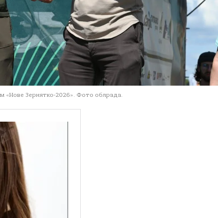
ум «Нове Зернятко-2026». Фото облрада.