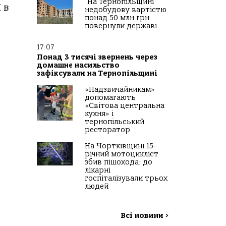
На Тернопільщині
 в
недобудову вартістю
понад 50 млн грн
повернули державі
17:07
Понад 3 тисячі звернень через
домашнє насильство
зафіксували на Тернопільщині
«Надзвичайникам»
допомагають
«Світова центральна
кухня» і
тернопільський
ресторатор
На Чортківщині 15-
річний мотоцикліст
збив пішохода: до
лікарні
госпіталізували трьох
людей
Всі новини
>