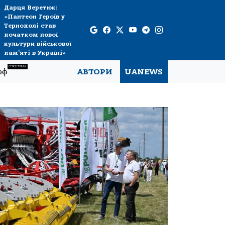
Дарця Веретюк:
«Пантеон Героїв у
Тернополі став
початком нової
культури військової
пам’яті в Україні»
СПЕЦТЕМА
рф
АВТОРИ
UANEWS