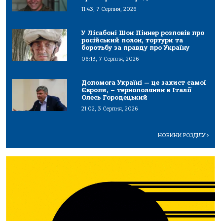
11:43, 7 Серпня, 2026
У Лісабоні Шон Піннер розповів про
російський полон, тортури та
боротьбу за правду про Україну
06:13, 7 Серпня, 2026
Допомога Україні — це захист самої
Європи, – тернополянин в Італії
Олесь Городецький
21:02, 3 Серпня, 2026
НОВИНИ РОЗДІЛУ
>