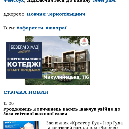
Фейсбук
, підключайтеся до каналу
Телеграм
.
Джерело:
Новини Тернопільщини
Теги:
#аферисти
,
#шахраї
СТРІЧКА НОВИН
15:06
Уродженець Копичинець Василь Іванчук увійде до
Зали світової шахової слави
Засновник «Креатор-Буд» Ігор Гуда
відзначений нагородою «Візіонер