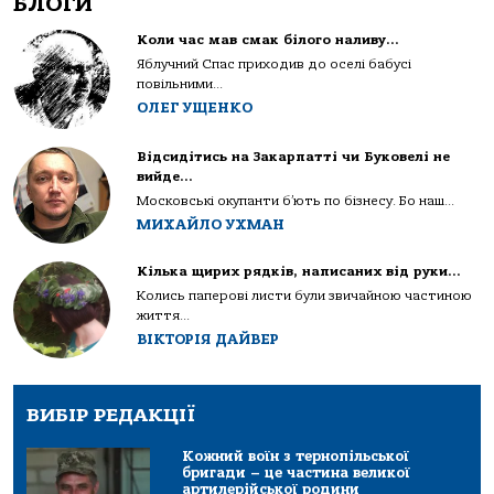
БЛОГИ
Коли час мав смак білого наливу…
Яблучний Спас приходив до оселі бабусі
повільними...
ОЛЕГ УЩЕНКО
Відсидітись на Закарпатті чи Буковелі не
вийде…
Московські окупанти б’ють по бізнесу. Бо наш...
МИХАЙЛО УХМАН
Кілька щирих рядків, написаних від руки…
Колись паперові листи були звичайною частиною
життя...
ВІКТОРІЯ ДАЙВЕР
ВИБІР РЕДАКЦІЇ
Кожний воїн з тернопільської
бригади – це частина великої
артилерійської родини