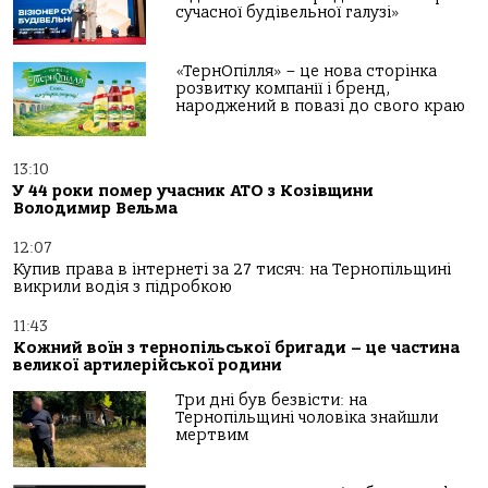
сучасної будівельної галузі»
«ТернОпілля» – це нова сторінка
розвитку компанії і бренд,
народжений в повазі до свого краю
13:10
У 44 роки помер учасник АТО з Козівщини
Володимир Вельма
12:07
Купив права в інтернеті за 27 тисяч: на Тернопільщині
викрили водія з підробкою
11:43
Кожний воїн з тернопільської бригади – це частина
великої артилерійської родини
Три дні був безвісти: на
Тернопільщині чоловіка знайшли
мертвим