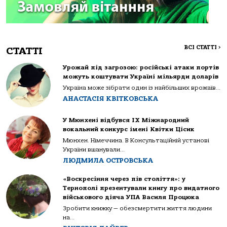
ВСІ СТАТТІ
>
СТАТТІ
Урожай під загрозою: російські атаки портів
можуть коштувати Україні мільярди доларів
Україна може зібрати один із найбільших врожаїв...
АНАСТАСІЯ КВІТКОВСЬКА
У Мюнхені відбувся IX Міжнародний
вокальний конкурс імені Квітки Цісик
Мюнхен. Німеччина. В Консультаційній установі
України вшанували...
ЛЮДМИЛА ОСТРОВСЬКА
«Воскресіння через пів століття»: у
Тернополі презентували книгу про видатного
військового діяча УПА Василя Процюка
Зробити книжку — обезсмертити життя людини
на...