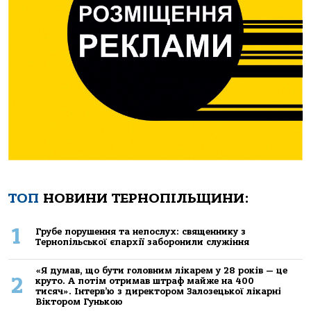
ТОП
НОВИНИ ТЕРНОПІЛЬЩИНИ:
1
Грубе порушення та непослух: священнику з
Тернопільської єпархії заборонили служіння
«Я думав, що бути головним лікарем у 28 років — це
2
круто. А потім отримав штраф майже на 400
тисяч». Інтерв’ю з директором Залозецької лікарні
Віктором Гунькою