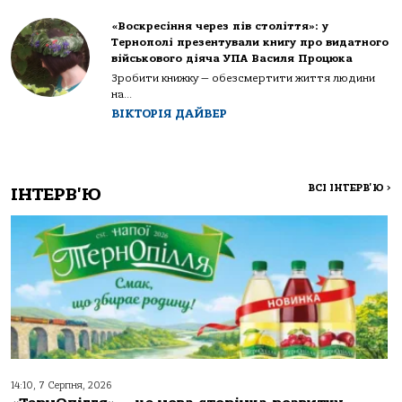
«Воскресіння через пів століття»: у
Тернополі презентували книгу про видатного
військового діяча УПА Василя Процюка
Зробити книжку — обезсмертити життя людини
на...
ВІКТОРІЯ ДАЙВЕР
ВСІ ІНТЕРВ'Ю
>
ІНТЕРВ'Ю
14:10, 7 Серпня, 2026