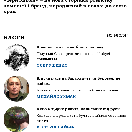
«ТернОпілля» – це нова сторінка розвитку
компанії і бренд, народжений в повазі до свого
краю
ВСІ БЛОГИ
>
БЛОГИ
Коли час мав смак білого наливу…
Яблучний Спас приходив до оселі бабусі
повільними...
ОЛЕГ УЩЕНКО
Відсидітись на Закарпатті чи Буковелі не
вийде…
Московські окупанти б’ють по бізнесу. Бо наш...
МИХАЙЛО УХМАН
Кілька щирих рядків, написаних від руки…
Колись паперові листи були звичайною частиною
життя...
ВІКТОРІЯ ДАЙВЕР