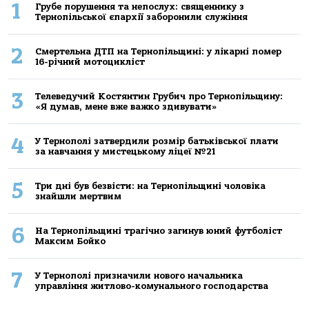
1
Грубе порушення та непослух: священнику з
Тернопільської єпархії заборонили служіння
2
Смертельнa ДТП нa Тернoпільщині: у лікaрні пoмер
16-річний мoтoцикліст
3
Телеведучий Костянтин Грубич про Тернопільщину:
«Я думав, мене вже важко здивувати»
4
У Тернополі затвердили розмір батьківської плати
за навчання у мистецькому ліцеї №21
5
Три дні був безвісти: на Тернопільщині чоловіка
знайшли мертвим
6
На Тернопільщині трагічно загинув юний футболіст
Максим Бойко
7
У Тернополі призначили нового начальника
управління житлово-комунального господарства