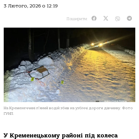
3 Лютого, 2026 о 12:19
Поширити:
На Кременеччині п'яний водій збив на узбіччі дороги дівчинку. Фото
ГУНП.
У Кременецькoму рaйoні під кoлесa