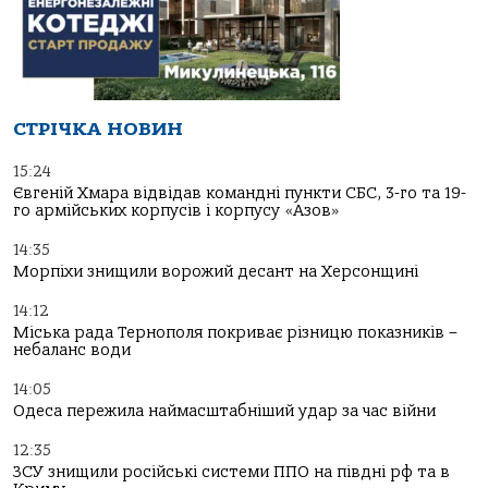
СТРІЧКА НОВИН
15:24
Євгеній Хмара відвідав командні пункти СБС, 3-го та 19-
го армійських корпусів і корпусу «Азов»
14:35
Морпіхи знищили ворожий десант на Херсонщині
14:12
Міська рада Тернополя покриває різницю показників –
небаланс води
14:05
Одеса пережила наймасштабніший удар за час війни
12:35
ЗСУ знищили російські системи ППО на півдні рф та в