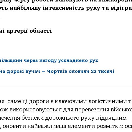
ють найбільшу інтенсивність руху та відігр
.
і артерії області
опільщини через негоду ускладнено рух
на дорозі Бучач — Чортків оновили 22 тисячі
я, саме ці дороги є ключовими логістичними т
ж використовуються для перевезення військо
зпечення безпеки дорожнього руху підрядним
 оновити найважливіші елементи розмітки: ос