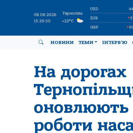
USD
4
Тернопіль
08.08.2026
EUR
5
▼
15:29:51
+22°C
GBP
6
▼
НОВИНИ
ТЕМИ
ІНТЕРВ’Ю
На дорогах
Тернопіль
оновлюють 
роботи нас