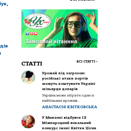
бук
,
дів
а
ВСІ СТАТТІ
>
СТАТТІ
Урожай під загрозою:
російські атаки портів
можуть коштувати Україні
мільярди доларів
Україна може зібрати один із
найбільших врожаїв...
АНАСТАСІЯ КВІТКОВСЬКА
У Мюнхені відбувся IX
Міжнародний вокальний
конкурс імені Квітки Цісик