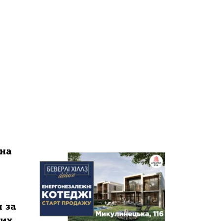
 на
 за
них