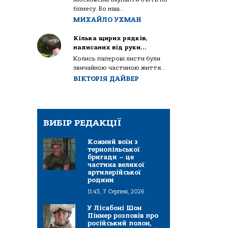
бізнесу. Бо наш...
МИХАЙЛО УХМАН
Кілька щирих рядків,
написаних від руки…
Колись паперові листи були
звичайною частиною життя...
ВІКТОРІЯ ДАЙВЕР
ВИБІР РЕДАКЦІЇ
Кожний воїн з
тернопільської
бригади – це
частина великої
артилерійської
родини
11:43, 7 Серпня, 2026
У Лісабоні Шон
Піннер розповів про
російський полон,