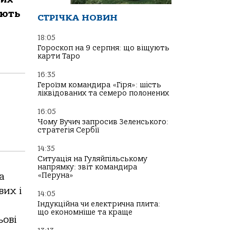
ають
СТРІЧКА НОВИН
18:05
Гороскоп на 9 серпня: що віщують
карти Таро
16:35
Героїзм командира «Гіря»: шість
ліквідованих та семеро полонених
16:05
Чому Вучич запросив Зеленського:
стратегія Сербії
14:35
Ситуація на Гуляйпільському
напрямку: звіт командира
а
«Перуна»
вих і
14:05
Індукційна чи електрична плита:
що економніше та краще
ьові