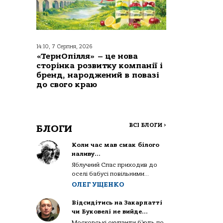
14:10, 7 Серпня, 2026
«ТернОпілля» – це нова
сторінка розвитку компанії і
бренд, народжений в повазі
до свого краю
ВСІ БЛОГИ
>
БЛОГИ
Коли час мав смак білого
наливу…
Яблучний Спас приходив до
оселі бабусі повільними...
ОЛЕГ УЩЕНКО
Відсидітись на Закарпатті
чи Буковелі не вийде…
Московські окупанти б’ють по