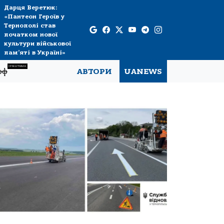
Дарця Веретюк:
«Пантеон Героїв у
Тернополі став
початком нової
культури військової
пам’яті в Україні»
СПЕЦТЕМА
рф
АВТОРИ
UANEWS