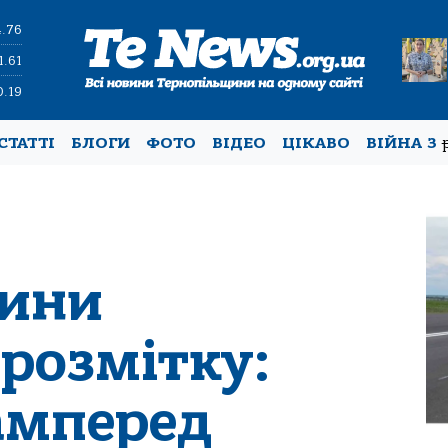
4.76
1.61
0.19
СТАТТІ
БЛОГИ
ФОТО
ВІДЕО
ЦІКАВО
ВІЙНА З
щини
розмітку:
амперед