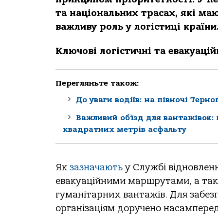
та національних трасах, які ма
важливу роль у логістиці країни
Ключові логістичні та евакуаційн
Перегляньте також:
До уваги водіїв: на півночі Терн
Важливий об’їзд для вантажівок: 
квадратних метрів асфальту
Як
зазначають
у Службі відновленн
евакуаційними маршрутами, а тако
гуманітарних вантажів. Для забе
організаціям доручено насамперед