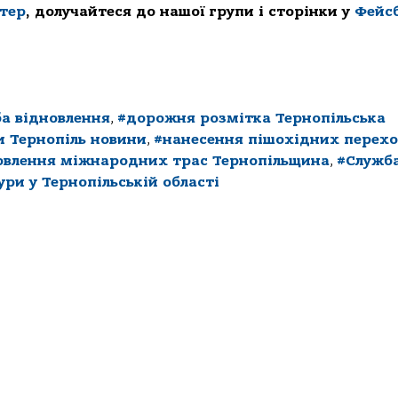
ттер
, долучайтеся до нашої групи і сторінки у
Фейс
а відновлення
,
#дорожня розмітка Тернопільська
и Тернопіль новини
,
#нанесення пішохідних перехо
овлення міжнародних трас Тернопільщина
,
#Служб
ри у Тернопільській області