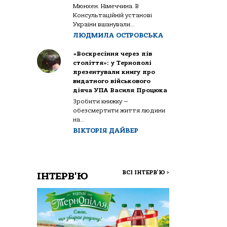
Мюнхен. Німеччина. В
Консультаційній установі
України вшанували...
ЛЮДМИЛА ОСТРОВСЬКА
«Воскресіння через пів
століття»: у Тернополі
презентували книгу про
видатного військового
діяча УПА Василя Процюка
Зробити книжку —
обезсмертити життя людини
на...
ВІКТОРІЯ ДАЙВЕР
ВСІ ІНТЕРВ'Ю
>
ІНТЕРВ'Ю