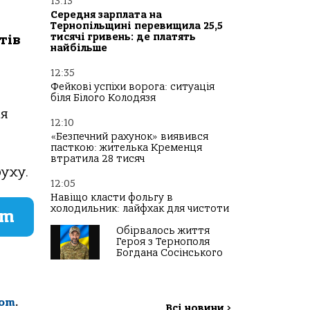
13:13
Середня зарплата на
Тернопільщині перевищила 25,5
тисячі гривень: де платять
тів
найбільше
12:35
Фейкові успіхи ворога: ситуація
біля Білого Колодязя
ня
12:10
«Безпечний рахунок» виявився
пасткою: жителька Кременця
втратила 28 тисяч
уху.
12:05
Навіщо класти фольгу в
холодильник: лайфхак для чистоти
am
Обірвалось життя
Героя з Тернополя
Богдана Сосінського
com
.
Всі новини
>