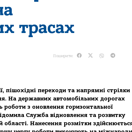
на
х трасах
Поширити:
ї, пішохідні переходи та напрямні стрілки
я. На державних автомобільних дорогах
ь роботи з оновлення горизонтальної
відомила Служба відновлення та розвитку
й області. Нанесення розмітки здійснюється
ершу чергу роботи виконують на міжнарод