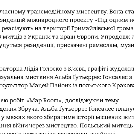
сучасному трансмедійному мистецтву. Вона ст
зиденцій міжнародного проєкту «Під одним н
й реалізують на території Гримайлівської грома
6 митців з України та країн Європи. Упродовж л
удуться резиденції, присвячені ремеслам, музи
торка Лідія Голоско з Києва, графіті-художн
візуальна мисткиня Альба Ґутьєррес Ґонсалес з
 скульптор Мацей Пайонк із польського Краков
рією робіт «Map Room», досліджуючи тему
доння Збруча. Альба Ґутьєррес Ґонсалес плану
 у межах якого збиратиме історії місцевих жит
ння війни через мистецтво. Польський митець
 своїх інсталяціях матеріали, знайдені