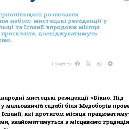
Тернопільщині розпочався
им небом: мистецькі резиденції у
ольщі та Іспанії впродовж місяця
 проєктами, досліджуватимуть
раю.
Поширити:
ародні мистецькі резиденції «Вікно. Під
у мальовничій садибі біля Медоборів пров
 Іспанії, які протягом місяця працюватиму
ми, знайомитимуться з місцевими традиці