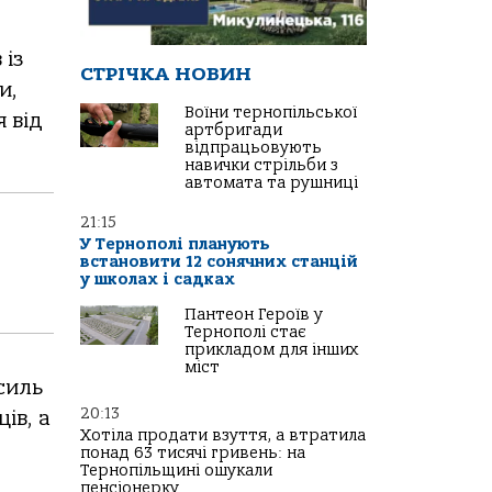
 із
СТРІЧКА НОВИН
и,
Воїни тернопільської
 від
артбригади
відпрацьовують
навички стрільби з
автомата та рушниці
21:15
У Тернополі планують
встановити 12 сонячних станцій
у школах і садках
Пантеон Героїв у
Тернополі стає
прикладом для інших
міст
силь
20:13
ів, а
Хотіла продати взуття, а втратила
понад 63 тисячі гривень: на
Тернопільщині ошукали
пенсіонерку