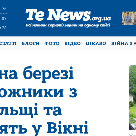
4.76
1.67
0.28
СТАТТІ
БЛОГИ
ФОТО
ВІДЕО
ЦІКАВО
ВІЙНА З
на березі
дожники з
льщі та
ять у Вікні
Мис