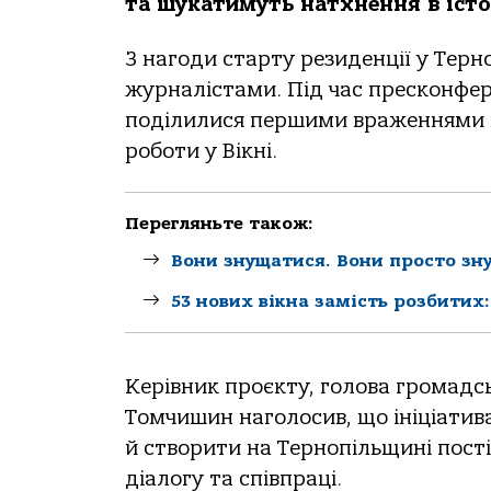
та шукатимуть натхнення в істо
З нагоди старту резиденції у Терно
журналістами. Під час пресконфере
поділилися першими враженнями ві
роботи у Вікні.
Перегляньте також:
Вони знущатися. Вони просто зн
53 нових вікна замість розбитих:
Керівник проєкту, голова громадсь
Томчишин наголосив, що ініціатив
й створити на Тернопільщині пост
діалогу та співпраці.