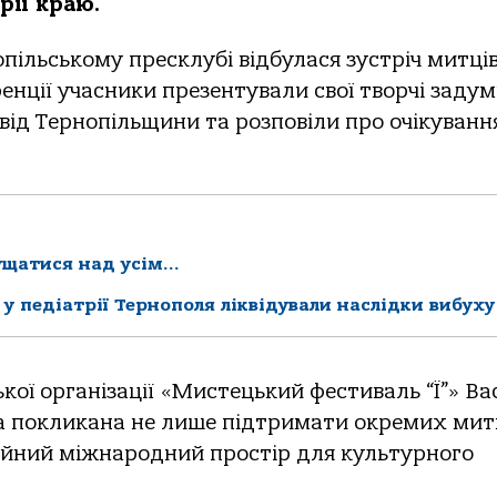
рії краю.
пільському пресклубі відбулася зустріч митців
нції учасники презентували свої творчі задум
д Тернопільщини та розповіли про очікування
ущатися над усім…
 у педіатрії Тернополя ліквідували наслідки вибуху
кої організації «Мистецький фестиваль “Ї”» Ва
а покликана не лише підтримати окремих митц
ійний міжнародний простір для культурного