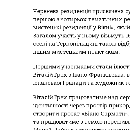
Червнева резиденція присвячена 
першою з чотирьох тематичних ре
мистецькі резиденції у Вікні», яки
Загалом участь у ньому візьмуть 1
осені на Тернопільщині також відб
іншим мистецьким практикам.
Першими учасниками стали ілюстра
Віталій Грех з Івано-Франківська, 
іспанської Гранади та художник і
Віталій Грех працюватиме над се
ідентичності через простір прикор
створити проєкт «Вікно Сарматії»,
та працюватиме з темою пережива
Мацей Пайонк використовуватиме у