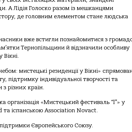
и. А Лідія Голоско разом із мешканцями
тору, де головним елементом стане людська
часники вже встигли познайомитися з громад
пам’ятки Тернопільщини й відзначили особливу
 Вікні.
бом: мистецькі резиденції у Вікні» спрямова
у, підтримку індивідуальної творчості та
 з різних країн.
а організація «Мистецький фестиваль “Ї”» у
 та іспанською Association Novact.
ї підтримки Європейського Союзу.