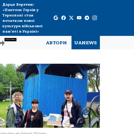
Дарця Веретюк:
«Пантеон Героїв у
Тернополі став
початком нової
культури військової
пам’яті в Україні»
СПЕЦТЕМА
рф
АВТОРИ
UANEWS
тецтво на березі Збруча.