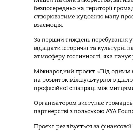
безпосередньо на території громад
створюватиме художню мапу прос
взаємодія.
За перший тиждень перебування у
відвідати історичні та культурні 
атмосферу гостинності, яка панує у
Міжнародний проєкт «Під одним не
на розвиток міжкультурного діалог
професійної співпраці між митцями
Організатором виступає громадськ
партнерстві з польською AYA Found
Проєкт реалізується за фінансово