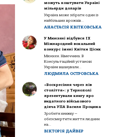
можуть коштувати Україні
мільярди доларів
Україна може зібрати один із
найбільших врожаїв...
АНАСТАСІЯ КВІТКОВСЬКА
У Мюнхені відбувся IX
Міжнародний вокальний
конкурс імені Квітки Цісик
Мюнхен. Німеччина. В
Консультаційній установі
України вшанували...
ЛЮДМИЛА ОСТРОВСЬКА
«Воскресіння через пів
століття»: у Тернополі
презентували книгу про
видатного військового
діяча УПА Василя Процюка
Зробити книжку —
обезсмертити життя людини
на...
ВІКТОРІЯ ДАЙВЕР