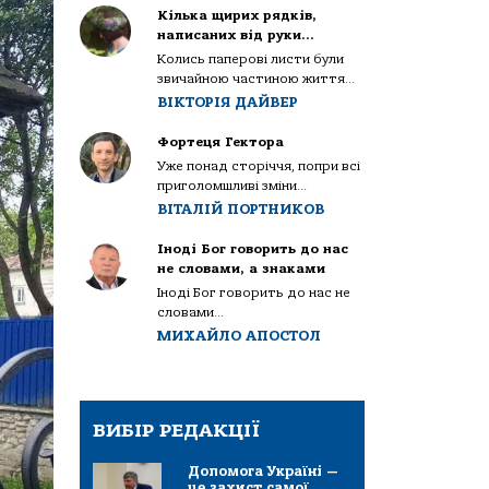
Кілька щирих рядків,
написаних від руки…
Колись паперові листи були
звичайною частиною життя...
ВІКТОРІЯ ДАЙВЕР
Фортеця Гектора
Уже понад сторіччя, попри всі
приголомшливі зміни...
ВІТАЛІЙ ПОРТНИКОВ
Іноді Бог говорить до нас
не словами, а знаками
Іноді Бог говорить до нас не
словами...
МИХАЙЛО АПОСТОЛ
ВИБІР РЕДАКЦІЇ
Допомога Україні —
це захист самої