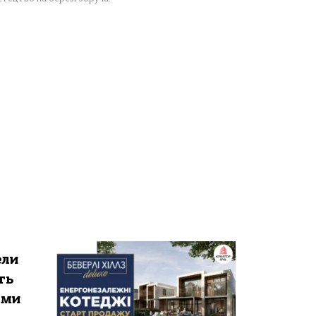
ели
ть
ями