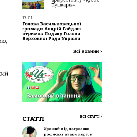
армрестлінгу «Кубок
Пушкарів»
17:01
Голова Васильковецької
громади Андрій Гайдаш
отримав Подяку Голови
Верховної Ради України
ою,
Всі новини
>
ний
ВСІ СТАТТІ
>
СТАТТІ
Урожай під загрозою:
російські атаки портів