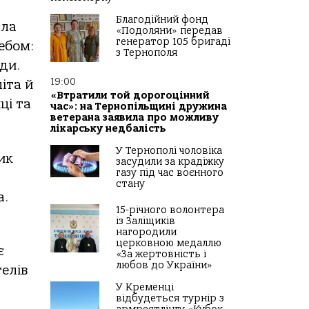
Благодійний фонд
ала
«Подоляни» передав
генератор 105 бригаді
ебом:
з Тернополя
ди.
19:00
іта й
«Втратили той дорогоцінний
ці та
час»: на Тернопільщині дружина
ветерана заявила про можливу
лікарську недбалість
У Тернополі чоловіка
ик
засудили за крадіжку
газу під час воєнного
стану
а.
15-річного волонтера
із Заліщиків
нагородили
церковною медаллю
є
«За жертовність і
любов до України»
елів
У Кременці
відбудеться турнір з