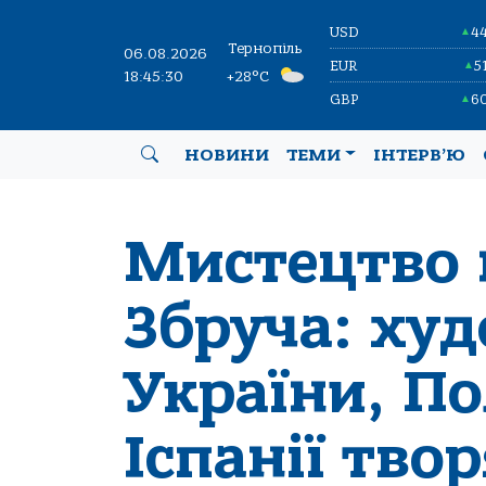
USD
4
▲
Тернопіль
06.08.2026
EUR
5
▲
18:45:32
+28°C
GBP
6
▲
НОВИНИ
ТЕМИ
ІНТЕРВ’Ю
Мистецтво 
Збруча: ху
України, По
Іспанії твор