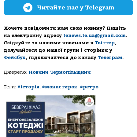
Читайте нас у Telegram
Хочете повідомити нам свою новину? Пишіть
на електронну адресу
tenews.te.ua@gmail.com
.
Слідкуйте за нашими новинами в
Твіттер
,
долучайтеся до нашої групи і сторінки у
Фейсбук
, підключайтеся до каналу
Телеграм
.
Джерело:
Новини Тернопільщини
Теги:
#історія
,
#монастирок
,
#ретро