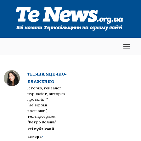
ТЕТЯНА ЯЦЕЧКО-
БЛАЖЕНКО
Історик, генеалог,
журналіст, авторка
проєктів: "
(Не)відомі
волиняни",
телепрограми
"Ретро Волинь"
Усі публікації
автора
>