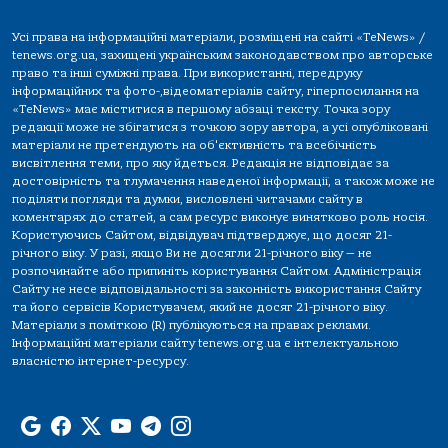
Усі права на інформаційні матеріали, розміщені на сайті «TeNews» /
tenews.org.ua, захищені українським законодавством про авторське
право та інші суміжні права. При використанні, передруку
інформаційних та фото-,відеоматеріалів сайту, гіперпосилання на
«TeNews» має міститися в першому абзаці тексту. Точка зору
редакції може не збігатися з точкою зору автора, а усі опубліковані
матеріали не претендують на об'єктивність та всебічність
висвітлення теми, про яку йдеться. Редакція не відповідає за
достовірність та тлумачення наведеної інформації, а також може не
поділяти погляди та думки, висловлені читачами сайту в
коментарях до статей, а сам ресурс виконує винятково роль носія.
Користуючись Сайтом, відвідувач підтверджує, що досяг 21-
річного віку. У разі, якщо Ви не досягли 21-річного віку — не
розпочинайте або припиніть користування Сайтом. Адміністрація
Сайту не несе відповідальності за законність використання Сайту
та його сервісів Користувачем, який не досяг 21-річного віку.
Матеріали з поміткою (R) публікуються на правах реклами.
Інформаційні матеріали сайту tenews.org.ua є інтелектуальною
власністю інтернет-ресурсу.