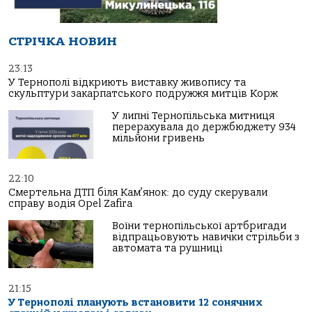
СТРІЧКА НОВИН
23:13
У Тернополі відкриють виставку живопису та
скульптури закарпатського подружжя митців Корж
У липні Тернопільська митниця
перерахувала до держбюджету 934
мільйони гривень
22:10
Смертельна ДТП біля Кам’янок: до суду скерували
справу водія Opel Zafira
Воїни тернопільської артбригади
відпрацьовують навички стрільби з
автомата та рушниці
21:15
У Тернополі планують встановити 12 сонячних