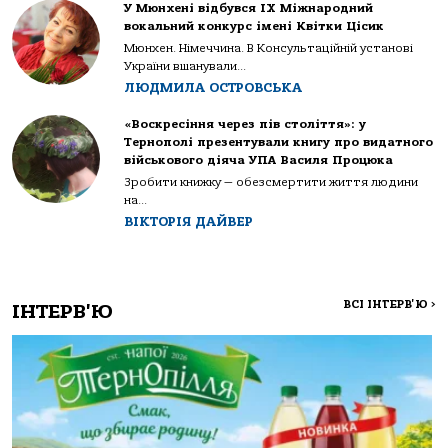
У Мюнхені відбувся IX Міжнародний
вокальний конкурс імені Квітки Цісик
Мюнхен. Німеччина. В Консультаційній установі
України вшанували...
ЛЮДМИЛА ОСТРОВСЬКА
«Воскресіння через пів століття»: у
Тернополі презентували книгу про видатного
військового діяча УПА Василя Процюка
Зробити книжку — обезсмертити життя людини
на...
ВІКТОРІЯ ДАЙВЕР
ВСІ ІНТЕРВ'Ю
>
ІНТЕРВ'Ю