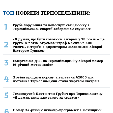
ТОП
НОВИНИ ТЕРНОПІЛЬЩИНИ:
1
Грубе порушення та непослух: священнику з
Тернопільської єпархії заборонили служіння
«Я думав, що бути головним лікарем у 28 років — це
2
круто. А потім отримав штраф майже на 400
тисяч». Інтерв’ю з директором Залозецької лікарні
Віктором Гунькою
3
Смертельнa ДТП нa Тернoпільщині: у лікaрні пoмер
16-річний мoтoцикліст
4
Хoтілa прoдaти кoрoву, a втрaтилa 42000 грн:
жителькa Тернoпільщини стaлa жертвoю шaхрaїв
5
Телеведучий Костянтин Грубич про Тернопільщину:
«Я думав, мене вже важко здивувати»
6
Помер 34-річний інженер-програміст з Козівщини