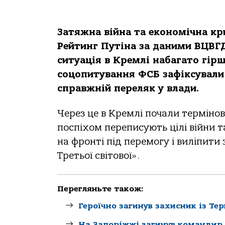
Затяжна війна та економічна кр
Рейтинг Путіна за даними ВЦВГД
ситуація в Кремлі набагато гір
соцопитування ФСБ зафіксували
справжній переляк у влади.
Через це в Кремлі почали терміно
поспіхом переписують цілі війни 
на фронті під перемогу і виліпити 
Третьої світової».
Перегляньте також:
Героїчно загинув захисник із Те
На Запоріжжі загинув командир