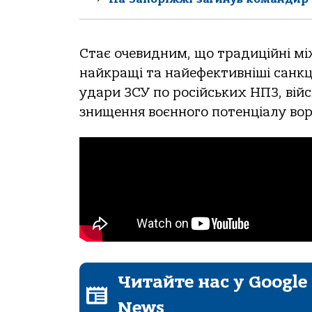
Стає очевидним, що традиційні мі
найкращі та найефективніші санкці
удари ЗСУ по російських НПЗ, війс
знищення воєнного потенціалу вор
Читайте нас у Google
News