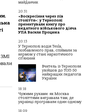
майданчик
20:31
ни.
«Воскресіння через пів
століття»: у Тернополі
льна
презентували книгу про
видатного військового діяча
ті
УПА Василя Процюка
20:13
У Тернополі водія Tesla,
позбавленого прав, спіймали за
кермом у стані наркотичного
 ЗМІ
сп’яніння
овали
Вчитель із Тернополя
увійшов до ТОП-50
найкращих педагогів
України
18:18
Чужими руками: як Москва
століттями вигравала там, де
українці програвали один одному
18:09