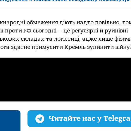
жнародні обмеження діють надто повільно, то
ї проти РФ сьогодні — це регулярні й руйнівні
ькових складах та логістиці, адже лише фізич
ога здатне примусити Кремль зупинити війну.
Читайте нас у Telegr