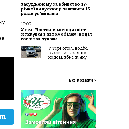
Засудженому за вбивство 17-
річної випускниці залишили 15
років ув’язнення
му
17:03
У селі Чистилів мотоцикліст
зіткнувся з автомобілем: водія
не
госпіталізували
У Тернополі водій,
рухаючись заднім
ходом, збив жінку
Всі новини
>
am