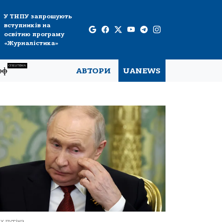
У ТНПУ запрошують
вступників на
освітню програму
«Журналістика»
СПЕЦТЕМА
рф
АВТОРИ
UANEWS
х путіна.