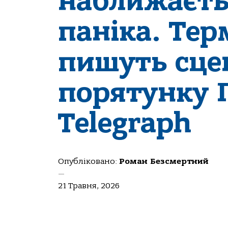
наближаєть
паніка. Тер
пишуть сце
порятунку П
Telegraph
Опубліковано:
Роман Безсмертний
—
21 Травня, 2026