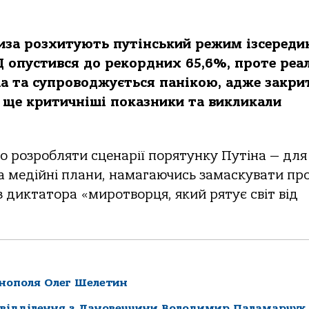
иза розхитують путінський режим ізсереди
 опустився до рекордних 65,6%, проте реа
ша та супроводжується панікою, адже закри
 ще критичніші показники та викликали
во розробляти сценарії порятунку Путіна — для
та медійні плани, намагаючись замаскувати пр
з диктатора «миротворця, який рятує світ від
рнополя Олег Шелетин
 відділення з Лановеччини Володимир Паламарчук