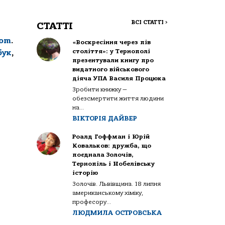
ВСІ СТАТТІ
>
СТАТТІ
com
.
«Воскресіння через пів
століття»: у Тернополі
бук
,
презентували книгу про
видатного військового
діяча УПА Василя Процюка
Зробити книжку —
обезсмертити життя людини
на...
ВІКТОРІЯ ДАЙВЕР
Роалд Гоффман і Юрій
Ковальков: дружба, що
поєднала Золочів,
Тернопіль і Нобелівську
історію
Золочів. Львівщина. 18 липня
американському хіміку,
професору...
ЛЮДМИЛА ОСТРОВСЬКА