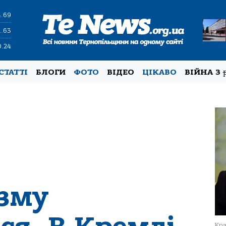
4.69
1.63
0.24
СТАТТІ
БЛОГИ
ФОТО
ВІДЕО
ЦІКАВО
ВІЙНА З
ізму
Кра