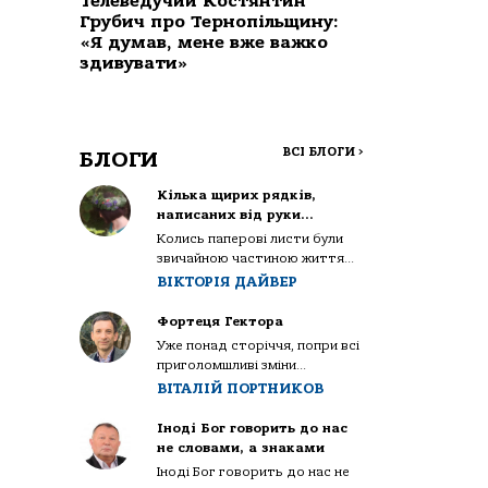
Телеведучий Костянтин
Грубич про Тернопільщину:
«Я думав, мене вже важко
здивувати»
ВСІ БЛОГИ
>
БЛОГИ
Кілька щирих рядків,
написаних від руки…
Колись паперові листи були
звичайною частиною життя...
ВІКТОРІЯ ДАЙВЕР
Фортеця Гектора
Уже понад сторіччя, попри всі
приголомшливі зміни...
ВІТАЛІЙ ПОРТНИКОВ
Іноді Бог говорить до нас
не словами, а знаками
Іноді Бог говорить до нас не