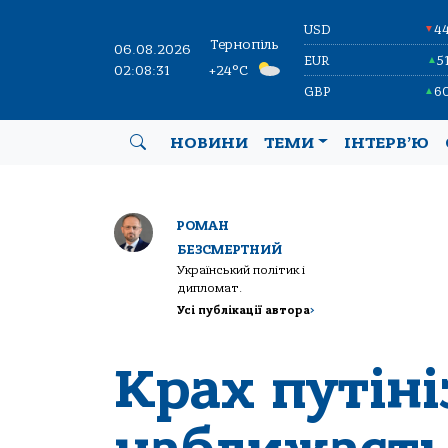
USD
4
▼
Тернопіль
06.08.2026
EUR
5
▲
02:08:32
+24°C
GBP
6
▲
НОВИНИ
ТЕМИ
ІНТЕРВ’Ю
РОМАН
БЕЗСМЕРТНИЙ
Український політик і
дипломат.
Усі публікації автора
>
Крах путін