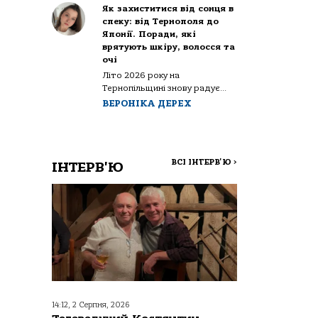
Як захиститися від сонця в
спеку: від Тернополя до
Японії. Поради, які
врятують шкіру, волосся та
очі
Літо 2026 року на
Тернопільщині знову радує...
ВЕРОНІКА ДЕРЕХ
ВСІ ІНТЕРВ'Ю
>
ІНТЕРВ'Ю
14:12, 2 Серпня, 2026