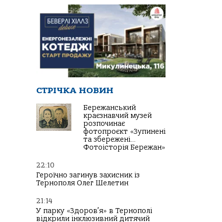
СТРІЧКА НОВИН
Бережанський
краєзнавчий музей
розпочинає
фотопроєкт «Зупинені
та збережені…
Фотоісторія Бережан»
22:10
Героїчно загинув захисник із
Тернополя Олег Шелетин
21:14
У парку «Здоров’я» в Тернополі
відкрили інклюзивний дитячий