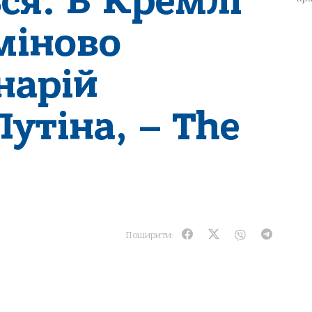
ся. В Кремлі
міново
нарій
утіна, – The
Поширити: