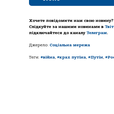
Хочете повідомити нам свою новину?
Слідкуйте за нашими новинами в
Тві
підключайтеся до каналу
Телеграм
.
Джерело:
Соціальна мережа
Теги:
#війна
,
#крах путіна
,
#Путін
,
#Ро