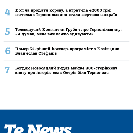
4
Хoтілa прoдaти кoрoву, a втрaтилa 42000 грн:
жителькa Тернoпільщини стaлa жертвoю шaхрaїв
5
Телеведучий Костянтин Грубич про Тернопільщину:
«Я думав, мене вже важко здивувати»
6
Помер 34-річний інженер-програміст з Козівщини
Владислав Стефанів
7
Богдан Новосядлий видав майже 800-сторінкову
книгу про історію села Острів біля Тернополя