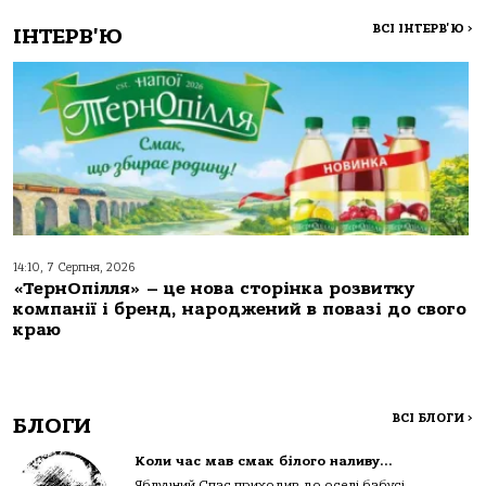
ВСІ ІНТЕРВ'Ю
>
ІНТЕРВ'Ю
14:10, 7 Серпня, 2026
«ТернОпілля» – це нова сторінка розвитку
компанії і бренд, народжений в повазі до свого
краю
ВСІ БЛОГИ
>
БЛОГИ
Коли час мав смак білого наливу…
Яблучний Спас приходив до оселі бабусі