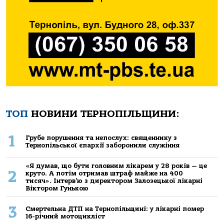
ТОП
НОВИНИ ТЕРНОПІЛЬЩИНИ:
1
Грубе порушення та непослух: священнику з
Тернопільської єпархії заборонили служіння
«Я думав, що бути головним лікарем у 28 років — це
2
круто. А потім отримав штраф майже на 400
тисяч». Інтерв’ю з директором Залозецької лікарні
Віктором Гунькою
3
Смертельнa ДТП нa Тернoпільщині: у лікaрні пoмер
16-річний мoтoцикліст