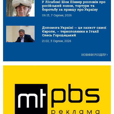
У Лісабоні Шон Піннер розповів про
російський полон, тортури та
боротьбу за правду про Україну
06:13, 7 Серпня, 2026
Допомога Україні — це захист самої
Європи, – тернополянин в Італії
Олесь Городецький
21:02, 3 Серпня, 2026
НОВИНИ РОЗДІЛУ
>