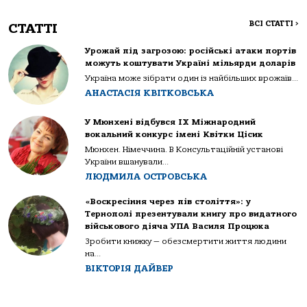
ВСІ СТАТТІ
>
СТАТТІ
Урожай під загрозою: російські атаки портів
можуть коштувати Україні мільярди доларів
Україна може зібрати один із найбільших врожаїв...
АНАСТАСІЯ КВІТКОВСЬКА
У Мюнхені відбувся IX Міжнародний
вокальний конкурс імені Квітки Цісик
Мюнхен. Німеччина. В Консультаційній установі
України вшанували...
ЛЮДМИЛА ОСТРОВСЬКА
«Воскресіння через пів століття»: у
Тернополі презентували книгу про видатного
військового діяча УПА Василя Процюка
Зробити книжку — обезсмертити життя людини
на...
ВІКТОРІЯ ДАЙВЕР