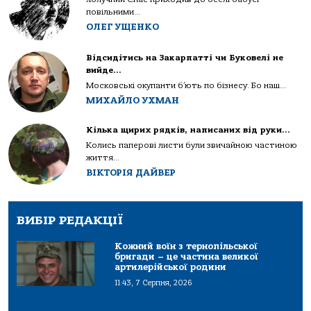
повільними...
ОЛЕГ УЩЕНКО
Відсидітись на Закарпатті чи Буковелі не
вийде…
Московські окупанти б’ють по бізнесу. Бо наш...
МИХАЙЛО УХМАН
Кілька щирих рядків, написаних від руки…
Колись паперові листи були звичайною частиною
життя...
ВІКТОРІЯ ДАЙВЕР
ВИБІР РЕДАКЦІЇ
Кожний воїн з тернопільської
бригади – це частина великої
артилерійської родини
11:43, 7 Серпня, 2026