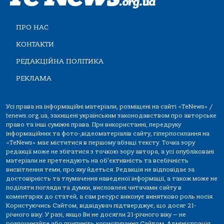
ПРО НАС
КОНТАКТИ
РЕДАКЦІЙНА ПОЛІТИКА
РЕКЛАМА
Усі права на інформаційні матеріали, розміщені на сайті «TeNews» /
tenews.org.ua, захищені українським законодавством про авторське
право та інші суміжні права. При використанні, передруку
інформаційних та фото-,відеоматеріалів сайту, гіперпосилання на
«TeNews» має міститися в першому абзаці тексту. Точка зору
редакції може не збігатися з точкою зору автора, а усі опубліковані
матеріали не претендують на об'єктивність та всебічність
висвітлення теми, про яку йдеться. Редакція не відповідає за
достовірність та тлумачення наведеної інформації, а також може не
поділяти погляди та думки, висловлені читачами сайту в
коментарях до статей, а сам ресурс виконує винятково роль носія.
Користуючись Сайтом, відвідувач підтверджує, що досяг 21-
річного віку. У разі, якщо Ви не досягли 21-річного віку — не
розпочинайте або припиніть користування Сайтом. Адміністрація