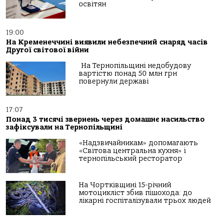
освітян
19:00
На Кременеччині виявили небезпечний снаряд часів
Другої світової війни
На Тернопільщині недобудову
вартістю понад 50 млн грн
повернули державі
17:07
Понад 3 тисячі звернень через домашнє насильство
зафіксували на Тернопільщині
«Надзвичайникам» допомагають
«Світова центральна кухня» і
тернопільський ресторатор
На Чортківщині 15-річний
мотоцикліст збив пішохода: до
лікарні госпіталізували трьох людей